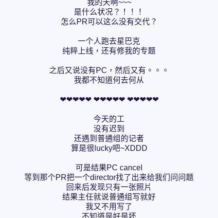
我的天啊~~~
是什么状况？！！！
怎么PR可以这么没有交代？
一个人跑去星巴克
纯粹上线，还有修我的专题
之后又说没有PC，然后又有。。。
我都不知道何去何从
❤❤❤❤❤ ❤❤❤❤❤ ❤❤❤❤❤
今天的工
没有迟到
还遇到普通组的记者
算是很lucky吧~XDDD
可是结果PC cancel
等到那个PR把一个director找了出来给我们问问题
回来后发现只有一张照片
结果主任就说普通组写就好
我又不用写了
不知道是好是坏