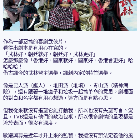
作為一部惡搞的喜劇武俠片，
看得出劇本是有用心在寫的。
「武林好，朝廷就好，朝廷好，武林更好」
怎麼那麼像「香港好，國家就好，國家好，香港會更好」哈
哈哈哈！
借古諷今的武林盟主選舉，諷刺內定的特首選舉。
像是昆人派（誆人）、堆田派（堆填）、青山派（精神病
院），還有跟著一堆瘋子和垃圾一起搞革命的意思。劇裡面
的對白和名字都有用心想過，這方面是有點心思。
但我從來就沒有指望它能打動我，所以也沒有失望可言。況
且，TVB還是有他們的政治包袱，所以很多劇情的呈現都是
流於表面，很沒有深度。
歐耀興算是近年才升上來的監製，我還沒有辦法定義他的風