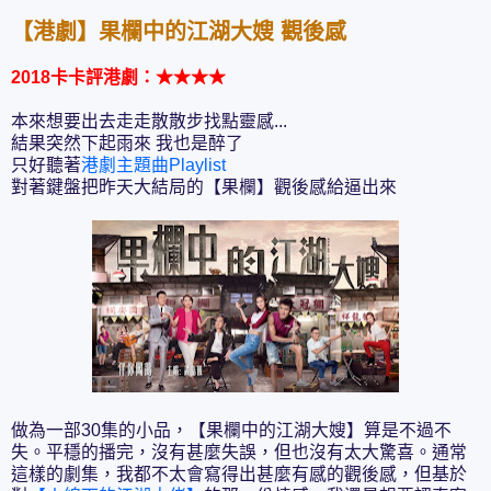
【港劇】果欄中的江湖大嫂 觀後感
2018卡卡評港劇：
★★
★★
本來想要出去走走散散步找點靈感...
結果突然下起雨來 我也是醉了
只好聽著
港劇主題曲Playlist
對著鍵盤把昨天大結局的【果欄】觀後感給逼出來
做為一部30集的小品，【果欄中的江湖大嫂】算是不過不
失。平穩的播完，沒有甚麼失誤，但也沒有太大驚喜。通常
這樣的劇集，我都不太會寫得出甚麼有感的觀後感，但基於