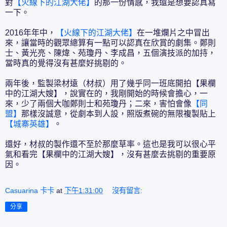
對
【火線下
的江湖大佬
】
的那一份情感，我還是想要認真寫
一下。
2016年年中，
【火線下的江湖大佬】
在一堆爛片之中冒出
來，讓當時的觀眾總算有一點可以認真在欣賞的劇集。鄭則
士、黃光亮、陳煒、苑瓊丹、李成昌，五個演技派的加持，
當時真的覺得沒有甚麼好挑剔的。
兩年後，監製梁材遠（材叔）用了幾乎同一班底開拍【果欄
中的江湖大嫂】，說實在的，我剛開始的時候會擔心，一
來，少了兩個大咖鄭則士和苑瓊丹；二來，害怕會像
【同
盟】
那樣沒誠意，從劇本到人設，照版煮碗的無限複製貼上
【城寨英雄】
。
還好，材叔的製作還不至於那麼草率。這也是我可以很心平
氣和看完【果欄中的江湖大嫂】，沒有甚麼去挑剔的重要原
因。
Casuarina 卡卡
at
下午1:31:00
沒有留言:
分享