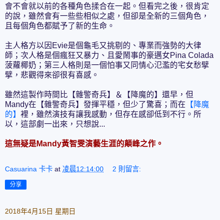
會不會就以前的各種角色揉合在一起。但看完之後，很肯定
的說，雖然會有一些些相似之處，但卻是全新的三個角色，
且每個角色都賦予了新的生命。
主人格方以因Evie是個龜毛又挑剔的、專業而強勢的大律
師；次人格是個瘋狂又暴力、且愛鬧事的豪邁女Pina Colada
菠蘿椰奶；第三人格則是一個怕事又同情心氾濫的宅女愁擘
擘，悲觀得來卻很有喜感。
雖然這製作時間比【雜警奇兵】＆【降魔的】還早，但
Mandy在【雜警奇兵】發揮平穩，但少了驚喜；而在
【降魔
的】
裡，雖然演技有讓我感動，但存在感卻低到不行。所
以，這部劇一出來，只想說...
這無疑是Mandy黃智雯演藝生涯的顛峰之作。
Casuarina 卡卡
at
凌晨12:14:00
2 則留言:
分享
2018年4月15日 星期日