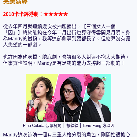
完美演繹
2018卡卡評港劇：
★★
★★
★
從去年四月就連續幾次被抽起播出，【三個女人一個
「因」】終於能夠在今年二月出街也算守得雲開見月明。身
為Mandy的鐵粉，我等這部劇等到頸都長了。但總算沒有讓
人失望的一部劇。
也許因為砲灰檔、艙底劇，會讓很多人對這不抱太大期待，
但事實也證明，Mandy是有足夠的能力去撐起一部劇的！
Pina Colada 菠蘿椰奶 │ 愁擘擘 │ Evie Fong 方以因
Mandy這次飾演一個有三重人格分裂的角色，剛開始很擔心