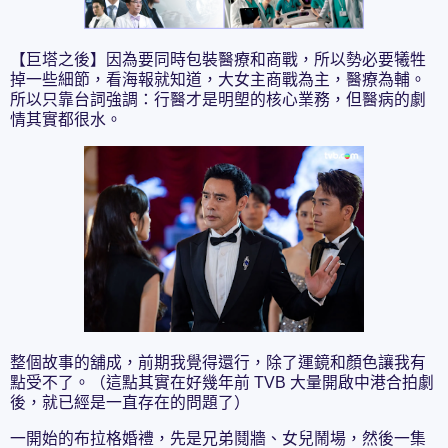
【巨塔之後】因為要同時包裝醫療和商戰，所以勢必要犧牲
掉一些細節，看海報就知道，大女主商戰為主，醫療為輔。
所以只靠台詞強調：行醫才是明塱的核心業務，但醫病的劇
情其實都很水。
整個故事的舖成，前期我覺得還行，除了運鏡和顏色讓我有
點受不了。（這點其實在好幾年前 TVB 大量開啟中港合拍劇
後，就已經是一直存在的問題了）
一開始的布拉格婚禮，先是兄弟鬩牆、女兒鬧場，然後一集