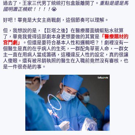
過去了，王家三代男丁統統打包盒飯離開了。
重點是還是馬
國明蕭正楠欸！！！！
😭
好吧！畢竟是大女主商戰劇，這個節奏可以理解。
但，我想說的是，【巨塔之後】在醫療層面蜻蜓點水就算
了，畢竟我覺得這部劇本身更想要做的其實是
「醫療題材的
宮鬥劇」
。但還是要符合基本人性和邏輯吧？！劇裡沒有一
個醫生是真的在乎病人的生死，一群配角草菅人命，一群女
主一直在用病人當成籌碼，這種違反人性的設定，真的很讓
人傻眼。還有被吊銷執照的醫生在入職前竟然沒有審核，也
是一件很奇葩的事。