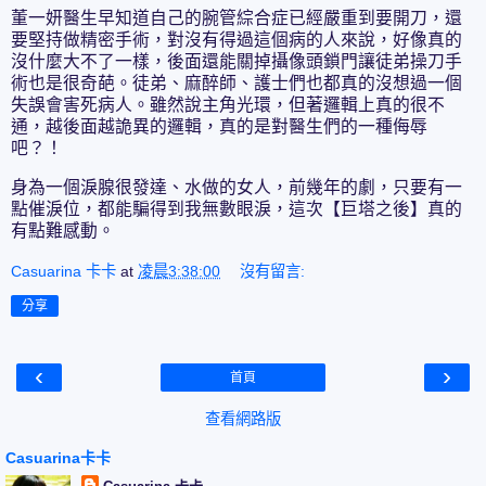
董一妍醫生早知道自己的腕管綜合症已經嚴重到要開刀，還
要堅持做精密手術，對沒有得過這個病的人來說，好像真的
沒什麼大不了一樣，後面還能關掉攝像頭鎖門讓徒弟操刀手
術也是很奇葩。徒弟、麻醉師、護士們也都真的沒想過一個
失誤會害死病人。雖然說主角光環，但著邏輯上真的很不
通，越後面越詭異的邏輯，真的是對醫生們的一種侮辱
吧？！
身為一個淚腺很發達、水做的女人，前幾年的劇，只要有一
點催淚位，都能騙得到我無數眼淚，這次【巨塔之後】真的
有點難感動。
Casuarina 卡卡
at
凌晨3:38:00
沒有留言:
分享
‹
›
首頁
查看網路版
Casuarina卡卡