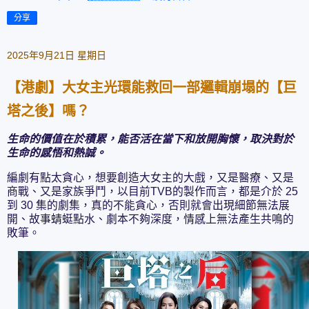
分享
2025年9月21日 星期日
【港劇】大女主光環能救回一部邏輯崩塌的【巨
塔之後】嗎？
生命的價值在於積累，能否活在當下和放開胸懷，取決對於
生命的感悟和熱誠。
編劇有點太貪心，想要創造大女主的大戲，又是醫療、又是
商戰、又是家族爭鬥，以目前TVB的製作而言，都是介於 25
到 30 集的劇集，真的不能貪心，否則就會出現細節無法展
開、故事蜻蜓點水、劇本不夠深度，情感上無法產生共鳴的
敗筆。