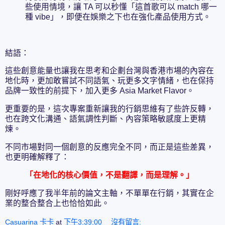
些使用情境，讓 TA 可以秒懂「這首歌可以 match 哪一
種 vibe」，即便在娛樂之下也在強化產品使用方式。
結語：
這些創意能量也讓我在思考和企劃台灣與香港市場的內容在
地化時，更加敢嘗試不同語氣、玩更多文字情緒，也在保持
品牌一致性的前提下，加入更多 Asia Market Flavor。
更重要的是，這次專案重新讓我的行銷思維有了些許反轉，
也在跨文化溝通、語氣調性判斷、內容策略敏感度上更精
煉。
不同市場對同一個創意的反應完全不同，而正是這些差異，
也更明確解釋了：
「在地化的核心價值，不是翻譯，而是理解。」
剛好呼應了我半年前的論文主軸，不單單在行銷，其實在企
業的整合整合上也恰恰如此。
Casuarina 卡卡
at
下午3:39:00
沒有留言: