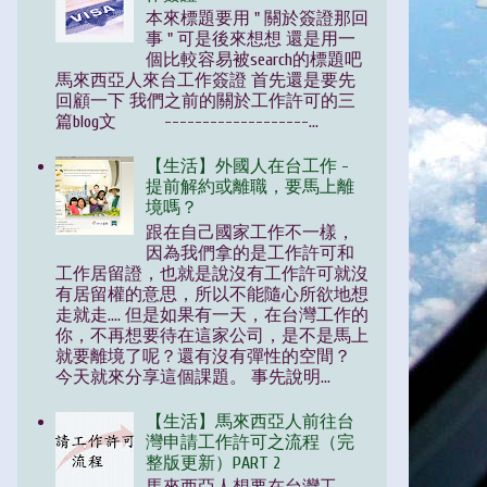
本來標題要用 " 關於簽證那回
事 " 可是後來想想 還是用一
個比較容易被search的標題吧
馬來西亞人來台工作簽證 首先還是要先
回顧一下 我們之前的關於工作許可的三
篇blog文 -------------------...
【生活】外國人在台工作 -
提前解約或離職，要馬上離
境嗎？
跟在自己國家工作不一樣，
因為我們拿的是工作許可和
工作居留證，也就是說沒有工作許可就沒
有居留權的意思，所以不能隨心所欲地想
走就走.... 但是如果有一天，在台灣工作的
你，不再想要待在這家公司，是不是馬上
就要離境了呢？還有沒有彈性的空間？
今天就來分享這個課題。 事先說明...
【生活】馬來西亞人前往台
灣申請工作許可之流程（完
整版更新）PART 2