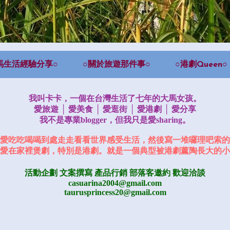
馬生活經驗分享○
○關於旅遊那件事○
○港劇Queen○
我叫卡卡，一個在台灣生活了七年的大馬女孩。
愛旅遊 │ 愛美食 │ 愛逛街 │ 愛港劇 │ 愛分享
我不是專業blogger，但我只是愛sharing。
愛吃吃喝喝到處走走看看世界感受生活，然後寫一堆囉理吧索的
愛在家裡煲劇，特別是港劇。就是一個典型被港劇薰陶長大的小
活動企劃 文案撰寫 產品行銷
部落客邀約
歡迎洽談
casuarina2004@gmail.com
taurusprincess20@gmail.com