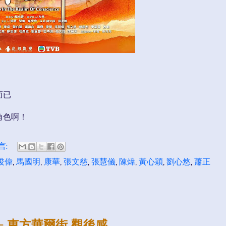
而已
角色啊！
言:
浚偉
,
馬國明
,
康華
,
張文慈
,
張慧儀
,
陳煒
,
黃心穎
,
劉心悠
,
蕭正
 東方華爾街 觀後感