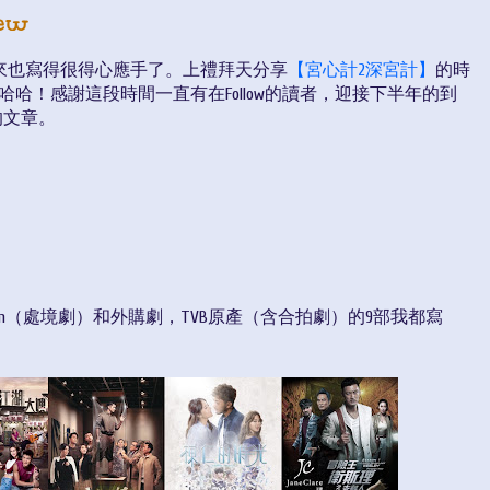
ew
兩年下來也寫得很得心應手了。上禮拜天分享
【宮心計2深宮計】
的時
哈哈！感謝這段時間一直有在Follow的讀者，迎接下半年的到
的文章。
om（處境劇）和外購劇，TVB原產（含合拍劇）的9部我都寫