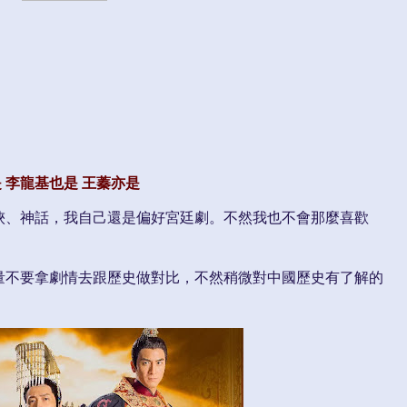
 李龍基也是 王蓁亦是
俠、神話，我自己還是偏好宮廷劇。不然我也不會那麼喜歡
量不要拿劇情去跟歷史做對比，不然稍微對中國歷史有了解的