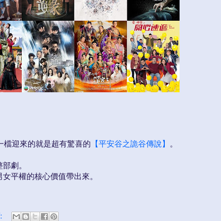
第一檔迎來的就是超有驚喜的
【平安谷之詭谷傳說】
。
整部劇。
男女平權的核心價值帶出來。
: