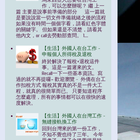
馬來西亞人想要在台灣工
作，可以怎麼辦呢？ 繼 上一
篇 主要是說事前準備的部分 這一篇就
是要說說當一切文件準備就緒之後的流程
如果沒有時間一個個字看，請看紅色字體
的關鍵字。 但如果還是不清楚，請看其
他內文，or call去勞動部查問。 1....
【生活】外國人在台工作 -
申報個人所得稅及退稅
終於解決了報稅+退稅這件
事。這是一篇遲來的文。
Recall一下一些基本資訊。寫
過的就不再提囉~ 歡迎瀏覽 - 外僑在台工
作扣稅方式 報稅其實真的不是一件大工
程，就真的很簡單而已。 只要知道程序
怎麼處理，所有的事情都可以在很快的速
度解決。
【生活】外國人在台灣工作 -
無縫接軌換工作
回到台灣來的第一份工作，
不知不覺也待了三年。 今年