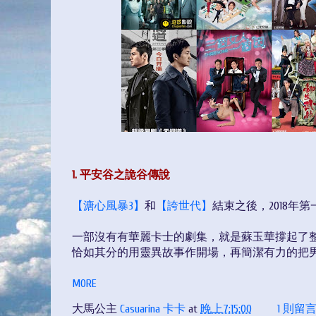
1. 平安谷之詭谷傳說
【溏心風暴3】
和
【誇世代】
結束之後，2018年
一部沒有有華麗卡士的劇集，就是蘇玉華撐起了
恰如其分的用靈異故事作開場，再簡潔有力的把
MORE
大馬公主
Casuarina 卡卡
at
晚上7:15:00
1 則留言