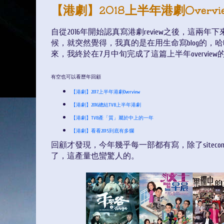
【港劇】2018上半年港劇Overvi
自從2016年開始認真寫港劇review之後，這
候，就突然覺得，我真的是在用生命寫blog的，哈
來，我終於在7月中旬完成了這篇上半年overview
有空也可以看歷年回顧
【港劇】2017上半年港劇Overview
【港劇】2016總結TVB上半年港劇
【港劇】TVB產「質」屬於中上的一年
【港劇】看看2015到底有多爛
回顧才發現，今年幾乎每一部都有寫，除了sitec
了，這產量也蠻驚人的。