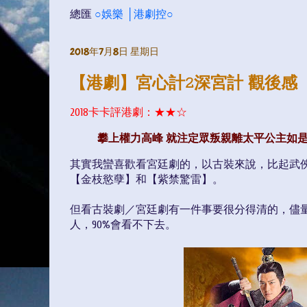
總匯
○娛樂 │港劇控○
2018年7月8日 星期日
【港劇】宮心計2深宮計 觀後感
2018卡卡評港劇：
★
★
☆
攀上權力高峰 就注定眾叛親離
太平公主如是
其實我蠻喜歡看宮廷劇的，以古裝來說，比起武
【金枝慾孽】和【紫禁驚雷】。
但看古裝劇／宮廷劇有一件事要很分得清的，儘
人，90%會看不下去。