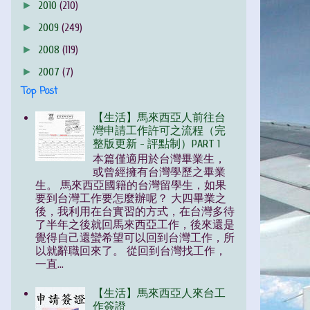
►
2010
(210)
►
2009
(249)
►
2008
(119)
►
2007
(7)
Top Post
【生活】馬來西亞人前往台
灣申請工作許可之流程（完
整版更新 - 評點制）PART 1
本篇僅適用於台灣畢業生，
或曾經擁有台灣學歷之畢業
生。 馬來西亞國籍的台灣留學生，如果
要到台灣工作要怎麼辦呢？ 大四畢業之
後，我利用在台實習的方式，在台灣多待
了半年之後就回馬來西亞工作，後來還是
覺得自己還蠻希望可以回到台灣工作，所
以就辭職回來了。 從回到台灣找工作，
一直...
【生活】馬來西亞人來台工
作簽證