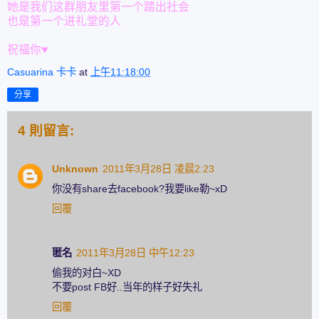
她是我们这群朋友里第一个踏出社会
也是第一个进礼堂的人
祝福你♥
Casuarina 卡卡
at
上午11:18:00
分享
4 則留言:
Unknown
2011年3月28日 凌晨2:23
你没有share去facebook?我要like勒~xD
回覆
匿名
2011年3月28日 中午12:23
偷我的对白~XD
不要post FB好..当年的样子好失礼
回覆