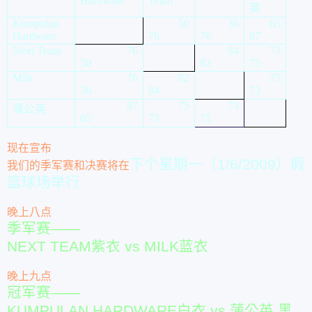
Hardware
Team
英
Kumpulan
50
36
65
Hardware
76
76
87
Next Team
76
84
73
50
82
75
Milk
76
82
75
36
84
73
87
75
73
蒲公英
65
73
75
现在宣布
下个星期一（1/6/2009）假
我们的季军赛和决赛将在
篮球场举行
晚上八点
季军赛——
NEXT TEAM紫衣 vs MILK蓝衣
晚上九点
冠军赛——
KUMPULAN HARDWARE白衣 vs 蒲公英 黑