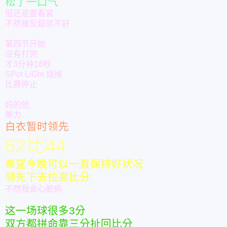
松了一口气
但还是要看紧
不然被反超就不好
第四节开始
没有打完
才3分钟18秒
SPot LiGht 烧掉
比赛停止
妈的他
够力
白衣暂时领先
62比44
希望今晚可以一直保持好状况
领先下去拉高比分
不然我会心脏病
这一场球很多3分
双方都拼命靠三分扯回比分