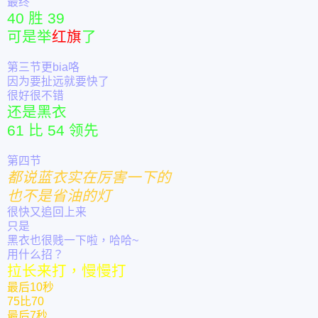
最终
40 胜 39
可是举
红旗
了
第三节更bia咯
因为要扯远就要快了
很好很不错
还是黑衣
61 比 54 领先
第四节
都说蓝衣实在厉害一下的
也不是省油的灯
很快又追回上来
只是
黑衣也很贱一下啦，哈哈~
用什么招？
拉长来打，慢慢打
最后10秒
75比70
最后7秒