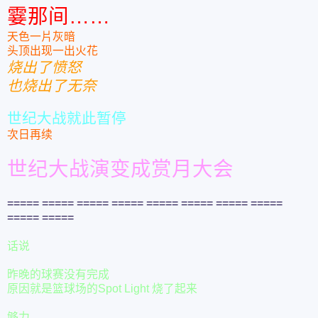
霎那间……
天色一片灰暗
头顶出现一出火花
烧出了愤怒
也烧出了无奈
世纪大战就此暂停
次日再续
世纪大战演变成赏月大会
===== ===== ===== ===== ===== ===== ===== =====
===== =====
话说
昨晚的球赛没有完成
原因就是篮球场的Spot Light 烧了起来
够力