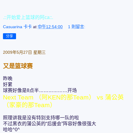
.::开始爱上篮球的阿ca::.
Casuarina 卡卡
at
中午12:54:00
1 則留言:
分享
2009年5月27日 星期三
又是篮球赛
昨晚
好累
球赛好像是8点半………………开场
Next Team （阿KEN的那Team） vs 蒲公英
（家豪的那Team）
照理讲我是没有特别支持哪一队的啦
不过黑衣的蒲公英的“后援会”阵容好像很强大
哈哈^0^