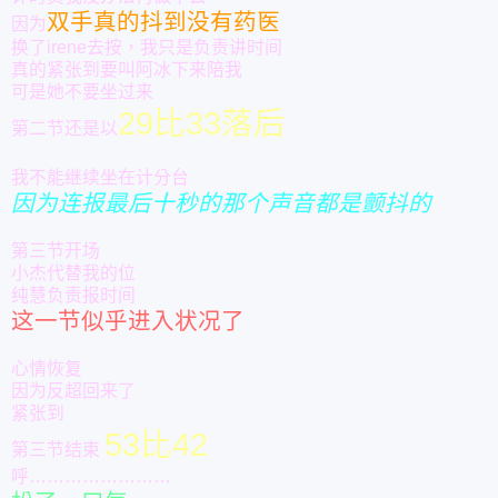
双手真的抖到没有药医
因为
换了irene去按，我只是负责讲时间
真的紧张到要叫阿冰下来陪我
可是她不要坐过来
29比33落后
第二节还是以
我不能继续坐在计分台
因为连报最后十秒的那个声音都是颤抖的
第三节开场
小杰代替我的位
纯慧负责报时间
这一节似乎进入状况了
心情恢复
因为反超回来了
紧张到
53比42
第三节结束
呼……………………