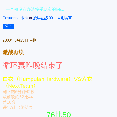
.::一直都没有办法接受现实的阿ca::.
Casuarina 卡卡
at
凌晨4:45:00
4 則留言:
分享
2009年5月29日 星期五
激战再续
循环赛昨晚结束了
白衣（KumpulanHardware）VS紫衣
（NextTeam）
剩下的6分钟42秒
从前晚的62比44
差18分
进化到 最终结果
76比50