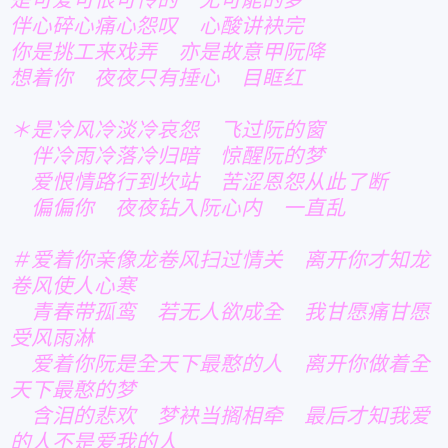
伴心碎心痛心怨叹 心酸讲袂完
你是挑工来戏弄 亦是故意甲阮降
想着你 夜夜只有捶心 目眶红
＊是冷风冷淡冷哀怨 飞过阮的窗
伴冷雨冷落冷归暗 惊醒阮的梦
爱恨情路行到坎站 苦涩恩怨从此了断
偏偏你 夜夜钻入阮心内 一直乱
＃爱着你亲像龙卷风扫过情关 离开你才知龙
卷风使人心寒
青春带孤鸾 若无人欲成全 我甘愿痛甘愿
受风雨淋
爱着你阮是全天下最憨的人 离开你做着全
天下最憨的梦
含泪的悲欢 梦袂当搁相牵 最后才知我爱
的人不是爱我的人