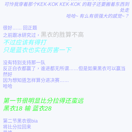
可怜我穿着那个KEK-KOK KEK-KOK 的鞋子还要搬着东西到
处走
哈哈~ 有么有很强大的感觉~？
很好…… 回正题
黑衣的胜算不高
之前跟冰研究过，
不过应该有得打
只是蓝衣也实在厉害一下
没有特别支持那一队
反正白衣都赢了，谁进都无所谓……
但是如果黑衣可以赢当
然好
因为想知道怎样算分进决赛……
哈哈
第一节很明显比分拉得还蛮远
黑衣18 输 蓝衣28
第二节黑衣很bia
将比分拉回来