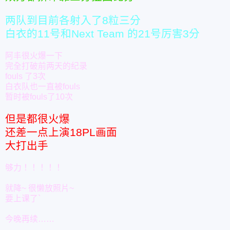
两队到目前各射入了8粒三分
白衣的11号和Next Team 的21号厉害3分
阿丰很火爆一下
完全打破前两天的纪录
fouls 了3次
白衣队也一直被fouls
暂时被fouls了10次
但是都很火爆
还差一点上演18PL画面
大打出手
够力！！！！！
就降~ 很懒放照片~
要上课了`
今晚再续……