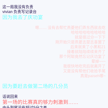
这一局我没有负责
vivian 负责写记录台
因为我去了庆功宴
嗯…… 没有去帮忙燕菱他们弄东西就去吃
哈哈哈哈哈哈哈哈哈
就是很过分一下下
刚开始只是燕菱志堃志喜罢了
后来就来了小黑和21
接着就陆陆续续来齐了
那个阿聪竟然忘记庆功宴了
晕掉~~~
我很快地吃完后就离开了
又是没有帮他们收拾手尾
真是paiseh哪~
因为要赶去做第二场的几分员
话说回来
第一场的比赛真的够力刺激到……
由头到尾没有超过5分之差