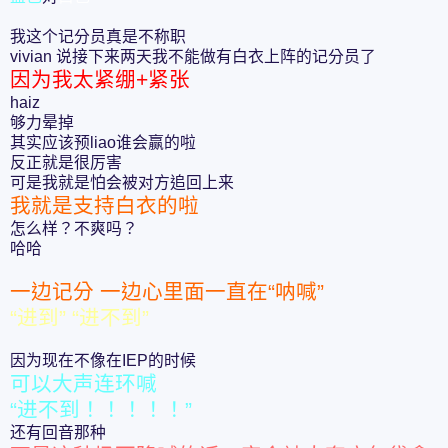
我这个记分员真是不称职
vivian 说接下来两天我不能做有白衣上阵的记分员了
因为我太紧绷+紧张
haiz
够力晕掉
其实应该预liao谁会赢的啦
反正就是很厉害
可是我就是怕会被对方追回上来
我就是支持白衣的啦
怎么样？不爽吗？
哈哈
一边记分 一边心里面一直在“呐喊”
“进到” “进不到”
因为现在不像在IEP的时候
可以大声连环喊
“进不到！！！！！”
还有回音那种