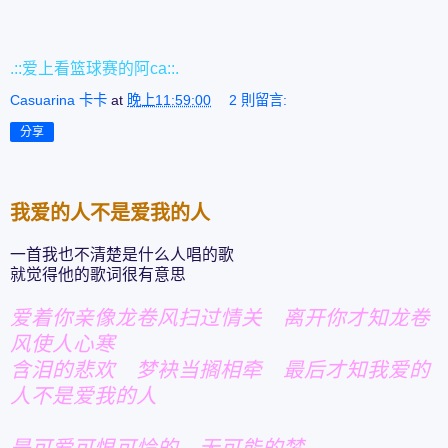
.::爱上看篮球赛的阿ca::.
Casuarina 卡卡
at
晚上11:59:00
2 則留言:
分享
我爱的人不是爱我的人
一首我也不清楚是什么人唱的歌
就觉得他的歌词很有意思
爱着你亲像龙卷风扫过情关 离开你才知龙卷
风使人心寒
含泪的悲欢 梦袂当搁相牵 最后才知我爱的
人不是爱我的人
是可爱可恨可怜的 无可能的梦