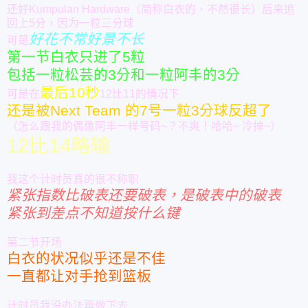
还好Kumpulan Hardware（简称白衣的，不然很长）后来追
回上5分，因为一粒三分球
好花不常好景不长
可是
第一节白衣只进了5粒
包括一粒松芸的3分和一粒阿丰的3分
最后10秒
可是在
12比11的情况下
还是被Next Team 的7号一粒3分球反超了
（怎么跟我的偶像阿丰一样号码~？不爽！哈哈~ 冷掉~）
12比14略输
我这个计时员真的很不称职
紧张指数比破表还要破表，是破表中的破表
紧张到差点不知道按什么键
第二节开场
白衣的状况似乎还是不佳
一直都让对手抢到篮板
计时员我没办法再做下去