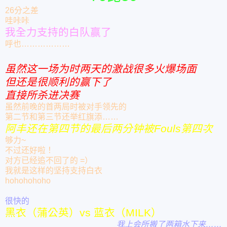
26分之差
哇咔咔
我全力支持的白队赢了
呼也………………
虽然这一场为时两天的激战很多火爆场面
但还是很顺利的赢下了
直接所杀进决赛
虽然前晚的首两局时被对手领先的
第二节和第三节还举红旗添……
阿丰还在第四节的最后两分钟被Fouls第四次
够力~
不过还好啦！
对方已经追不回了的 =）
我就是这样的坚持支持白衣
hohohohoho
很快的
黑衣（蒲公英）vs 蓝衣（MILK）
我上会所搬了两箱水下来……