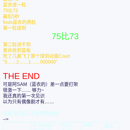
蓝衣进一粒
75比72
最后5秒
fouls蓝衣的两粒
第一粒进到
75比73
第二粒进不到
黑衣抢到篮板
兜了几圈飞了那个球到对面Court
“3……2……1……000000”
THE END
可是阿SAM（蓝衣的）差一点要打架
很激一下…… 够力~
我还真的第一次见识
以为只有偶像剧才有……
这是我们这几天比赛的成绩：
-->
Kumpulan
Next
Milk
蒲公