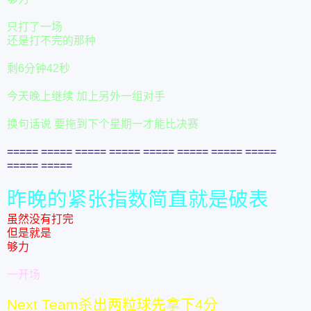
只打了一场
还是打不完的那种
剩6分钟42秒
今天晚上继续 加上另外一组对手
换句话说 要拖到下个星期一才能比决赛
===== ===== ===== ===== ===== ===== ===== =====
===== =====
昨晚的紧张指数简直就是破表
虽然没有打完
但是就是
够力
一开场
Next Team杀出两粒球先拿下4分