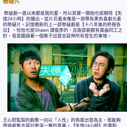
懸疑片
懸疑劇一直以來都是我的愛，所以其實一開始也挺期待【失
憶24小時】的播出，從片花看來像是一部帶有黑色喜劇元素
的懸疑片。記憶猶新的上一部懸疑劇是【十八年後的終極告
白】，恰恰也是Shawn 譚俊彥的，且兩部劇都有異曲同工之
妙，皆是圍繞著一個案子出發去延伸所有發生的事情。
王心慰監製的劇集一向以「人性」的角度出發為主，很能夠
透過劇集去探討更深一層的意義。【失憶24小時】的重點