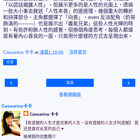
「以謊話揭露人性」，但展示更多的是人性的光面上，透過
一些大小事去敘述「人性本善」的道道理，幾個重大的轉折
和抉擇部分，主角都選擇了「向善」，even 反派配角（豹哥
飾演的———）也是展示出「義氣兄弟」這些人性光輝的時
刻。有些許粉飾人性的感覺，但換個角度思考，每個人都還
是有著內心善良的一面，只是用什麼樣的方式去呈現出來。
Casuarina 卡卡
at
凌晨1:18:00
沒有留言:
分享
‹
›
首頁
查看網路版
Casuarina卡卡
Casuarina 卡卡
【有遗憾的人生才是完美的人生，没有遗憾的人生才叫遗憾】 我
还是喜欢长发的自己 ♥
檢視我的完整簡介