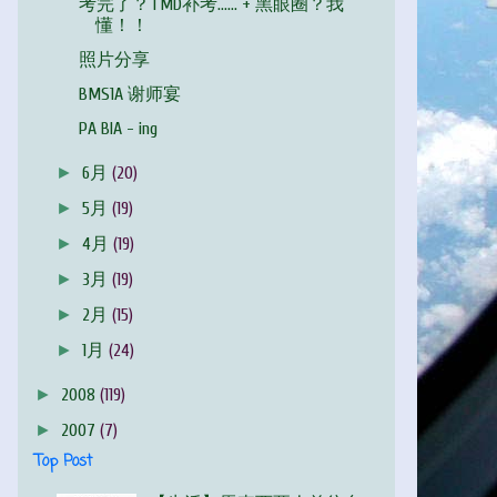
考完了？TMD补考…… + 黑眼圈？我
懂！！
照片分享
BMS1A 谢师宴
PA BIA - ing
►
6月
(20)
►
5月
(19)
►
4月
(19)
►
3月
(19)
►
2月
(15)
►
1月
(24)
►
2008
(119)
►
2007
(7)
Top Post