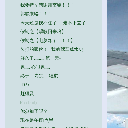
我要特别感谢谢京璇！！！
郭静来咯！！！
今天还是挨不住了…… 走不下去了……
假期之【唱歌回来咯】
假期之【电脑坏了！！！】
欠打的家伙！+ 我的驾车威水史
好久了………… 第一天~
累…… 心很累……
终于……考完……结束……
11077
赶得及………………
Randomly
你参加了吗？
现在是午夜1点半