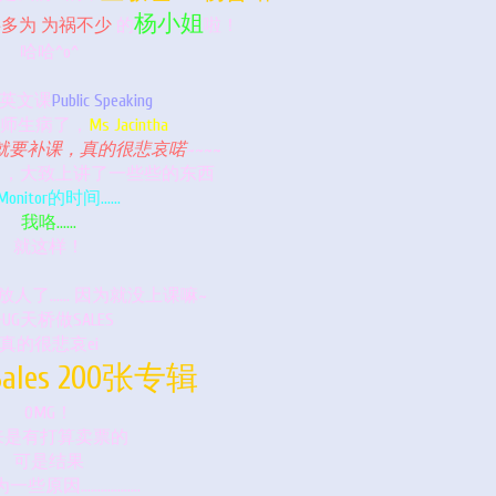
杨小姐
多为 为祸不少
的
啦！
哈哈^o^
英文课
Public Speaking
师生病了，
Ms Jacintha
就要补课，真的很悲哀喏
~~~~
来点名，大致上讲了一些些的东西
onitor的时间……
我咯……
就这样！
放人了…… 因为就没上课嘛~
UG天桥做SALES
真的很悲哀ei
Sales 200张专辑
OMG！
来是有打算卖票的
可是结果
一些原因………………