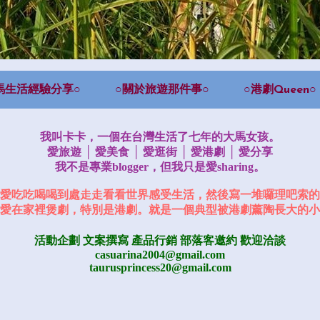
馬生活經驗分享○
○關於旅遊那件事○
○港劇Queen○
我叫卡卡，一個在台灣生活了七年的大馬女孩。
愛旅遊 │ 愛美食 │ 愛逛街 │ 愛港劇 │ 愛分享
我不是專業blogger，但我只是愛sharing。
愛吃吃喝喝到處走走看看世界感受生活，然後寫一堆囉理吧索的
愛在家裡煲劇，特別是港劇。就是一個典型被港劇薰陶長大的小
活動企劃 文案撰寫 產品行銷
部落客邀約
歡迎洽談
casuarina2004@gmail.com
taurusprincess20@gmail.com