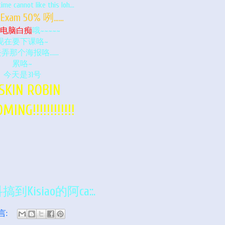
ime cannot like this loh...
l Exam 50% 咧……
电脑白痴
哦~~~~~
现在要下课咯~
去弄那个海报咯……
累咯~
今天是31号
SKIN ROBIN
MING!!!!!!!!!!!!
搞到Kisiao的阿ca::.
言: