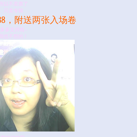
所以不卖票了
只卖专辑
38，附送两张入场卷
多多支持啦~
我也不想的！