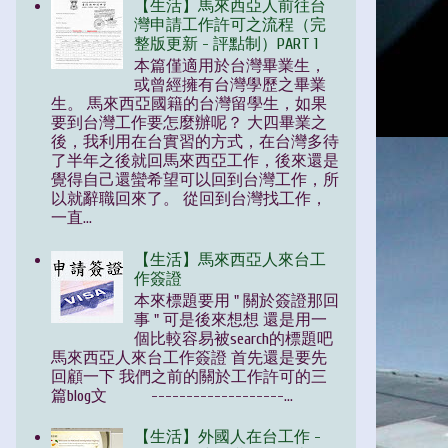
【生活】馬來西亞人前往台
灣申請工作許可之流程（完
整版更新 - 評點制）PART 1
本篇僅適用於台灣畢業生，
或曾經擁有台灣學歷之畢業
生。 馬來西亞國籍的台灣留學生，如果
要到台灣工作要怎麼辦呢？ 大四畢業之
後，我利用在台實習的方式，在台灣多待
了半年之後就回馬來西亞工作，後來還是
覺得自己還蠻希望可以回到台灣工作，所
以就辭職回來了。 從回到台灣找工作，
一直...
【生活】馬來西亞人來台工
作簽證
本來標題要用 " 關於簽證那回
事 " 可是後來想想 還是用一
個比較容易被search的標題吧
馬來西亞人來台工作簽證 首先還是要先
回顧一下 我們之前的關於工作許可的三
篇blog文 -------------------...
【生活】外國人在台工作 -