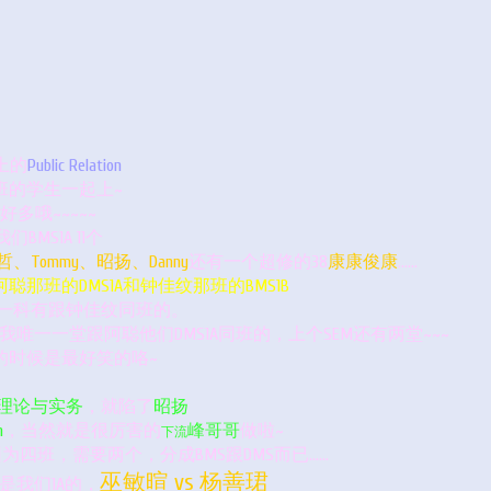
上的
Public Relation
班的学生一起上~
好多哦~~~~~
我们BMS1A 11个
ommy、昭扬、Danny
还有一个超修的38
康康俊康
……
聪那班的DMS1A和钟佳纹那班的BMS1B
一科有跟钟佳纹同班的。
一一堂跟阿聪他们DMS1A同班的，上个SEM还有两堂~~~
的时候是最好笑的咯~
理论与实务
，就陷了
昭扬
n
，当然就是很厉害的
峰哥哥
做啦~
下流
 因为四班，需要两个，分成BMS跟DMS而已……
巫敏暄 vs 杨善珺
是我们1A的，