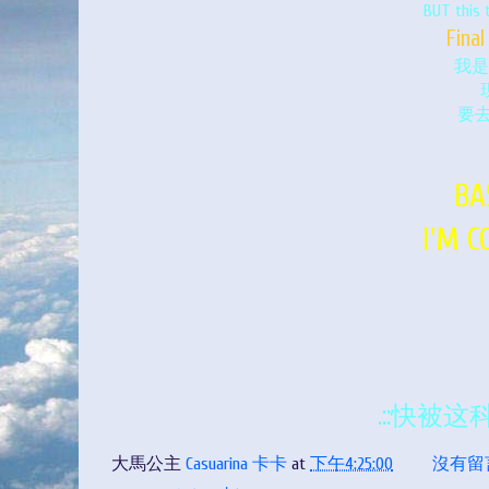
BUT this t
Fina
我是
要
BA
I'M CO
.::快被这科
大馬公主
Casuarina 卡卡
at
下午4:25:00
沒有留