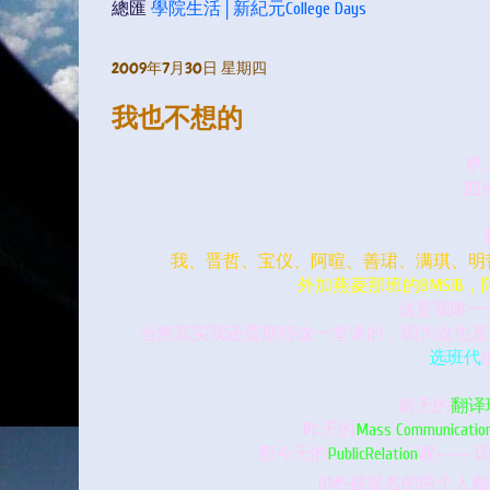
總匯
學院生活│新紀元College Days
2009年7月30日 星期四
我也不想的
早
四
我、晋哲、宝仪、阿暄、善珺、满琪、明哲、T
外加燕菱那班的BMS1B，阿
这是我唯一
当然其实我还蛮期待这一堂课的，因为这也是我唯
选班代
前天的
翻译
昨天的
Mass Communicatio
那今天的
PublicRelation
呢~~~~
BMS被提名的两个人都