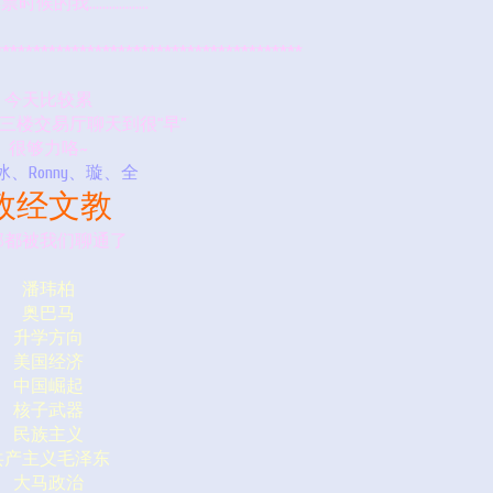
票时候的我………………
****************************************
今天比较累
三楼交易厅聊天到很“早”
很够力咯~
、Ronny、璇、全
政经文教
部都被我们聊通了
潘玮柏
奥巴马
升学方向
美国经济
中国崛起
核子武器
民族主义
共产主义毛泽东
大马政治