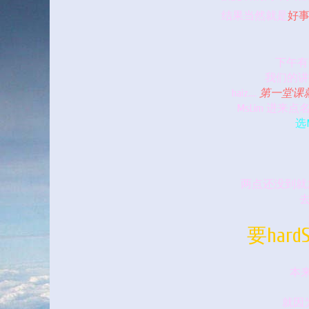
结果当然就是
好事
下午有
我们的讲
haiz....
第一堂课
MsLim 进
选M
两点还没到就
去
要hard
本
就因为