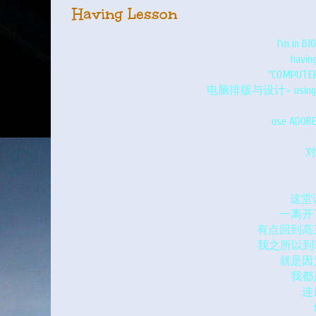
Having Lesson
I'm in B10
having
"COMPUTER
电脑排版与设计~ using my own
use ADOBE 
对
这堂
一离开
有点回到高
我之所以到现
就是因
我都
连