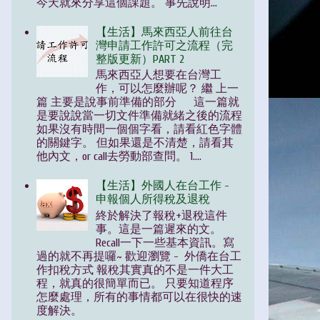
今天就來分享這個課題。 事先說明...
【生活】馬來西亞人前往台
灣申請工作許可之流程（完
整版更新）PART 2
馬來西亞人想要在台灣工
作，可以怎麼辦呢？ 繼 上一
篇 主要是說事前準備的部分 這一篇就
是要說說當一切文件準備就緒之後的流程
如果沒有時間一個個字看，請看紅色字體
的關鍵字。 但如果還是不清楚，請看其
他內文，or call去勞動部查問。 1....
【生活】外國人在台工作 -
申報個人所得稅及退稅
終於解決了報稅+退稅這件
事。這是一篇遲來的文。
Recall一下一些基本資訊。寫
過的就不再提囉~ 歡迎瀏覽 - 外僑在台工
作扣稅方式 報稅其實真的不是一件大工
程，就真的很簡單而已。 只要知道程序
怎麼處理，所有的事情都可以在很快的速
度解決。