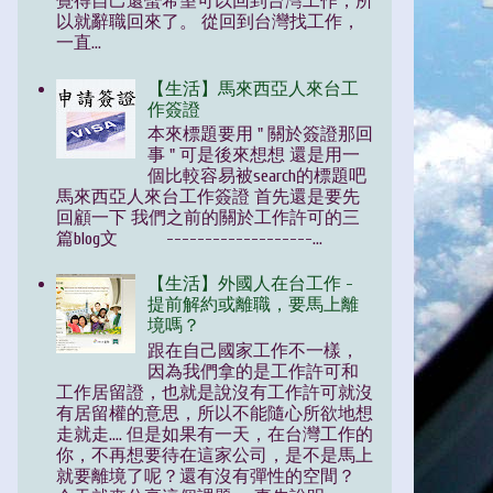
覺得自己還蠻希望可以回到台灣工作，所
以就辭職回來了。 從回到台灣找工作，
一直...
【生活】馬來西亞人來台工
作簽證
本來標題要用 " 關於簽證那回
事 " 可是後來想想 還是用一
個比較容易被search的標題吧
馬來西亞人來台工作簽證 首先還是要先
回顧一下 我們之前的關於工作許可的三
篇blog文 -------------------...
【生活】外國人在台工作 -
提前解約或離職，要馬上離
境嗎？
跟在自己國家工作不一樣，
因為我們拿的是工作許可和
工作居留證，也就是說沒有工作許可就沒
有居留權的意思，所以不能隨心所欲地想
走就走.... 但是如果有一天，在台灣工作的
你，不再想要待在這家公司，是不是馬上
就要離境了呢？還有沒有彈性的空間？