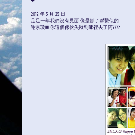
❤
2012 年 5 月 25 日
足足一年我們沒有見面 像是斷了聯繫似的
謝京璇!!!! 你這個傢伙失蹤到哪裡去了阿????