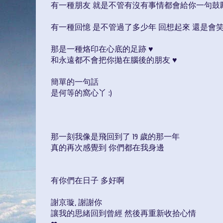
有一種朋友 就是不管有沒有事情都會給你一句鼓
有一種回憶 是不管過了多少年 回想起來 還是會笑一
那是一種烙印在心底的足跡 ♥
和永遠都不會把你拋在腦後的朋友 ♥
簡單的一句話
是何等的窩心丫 :)
那一刻我像是飛回到了 19 歲的那一年
真的再次感覺到 你們都在我身邊
有你們在日子 多好啊
謝京璇, 謝謝你
讓我的思緒回到曾經 然後再重新收拾心情