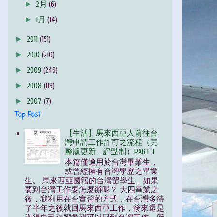
►
2月
(6)
►
1月
(14)
►
2011
(151)
►
2010
(210)
►
2009
(249)
►
2008
(119)
►
2007
(7)
Top Post
【生活】馬來西亞人前往台
灣申請工作許可之流程（完
整版更新 - 評點制）PART 1
本篇僅適用於台灣畢業生，
或曾經擁有台灣學歷之畢業
生。 馬來西亞國籍的台灣留學生，如果
要到台灣工作要怎麼辦呢？ 大四畢業之
後，我利用在台實習的方式，在台灣多待
了半年之後就回馬來西亞工作，後來還是