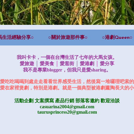
馬生活經驗分享○
○關於旅遊那件事○
○港劇Queen○
我叫卡卡，一個在台灣生活了七年的大馬女孩。
愛旅遊 │ 愛美食 │ 愛逛街 │ 愛港劇 │ 愛分享
我不是專業blogger，但我只是愛sharing。
愛吃吃喝喝到處走走看看世界感受生活，然後寫一堆囉理吧索的
愛在家裡煲劇，特別是港劇。就是一個典型被港劇薰陶長大的小
活動企劃 文案撰寫 產品行銷
部落客邀約
歡迎洽談
casuarina2004@gmail.com
taurusprincess20@gmail.com