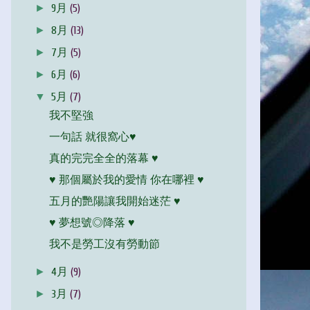
►
9月
(5)
►
8月
(13)
►
7月
(5)
►
6月
(6)
▼
5月
(7)
我不堅強
一句話 就很窩心♥
真的完完全全的落幕 ♥
♥ 那個屬於我的愛情 你在哪裡 ♥
五月的艷陽讓我開始迷茫 ♥
♥ 夢想號◎降落 ♥
我不是勞工沒有勞動節
►
4月
(9)
►
3月
(7)