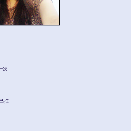
一次
己扛