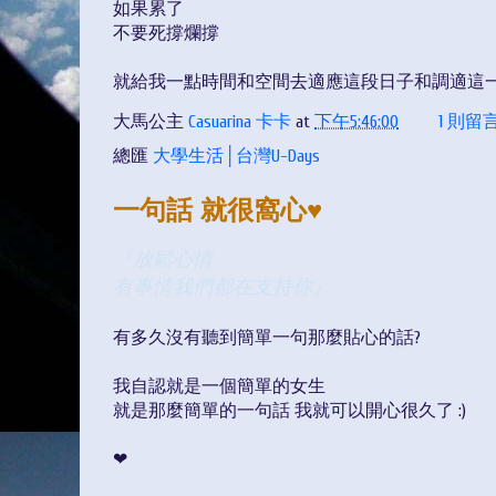
如果累了
不要死撐爛撐
就給我一點時間和空間去適應這段日子和調適這
大馬公主
Casuarina 卡卡
at
下午5:46:00
1 則留
總匯
大學生活│台灣U-Days
一句話 就很窩心♥
『放鬆心情
有事情我們都在支持你』
有多久沒有聽到簡單一句那麼貼心的話?
我自認就是一個簡單的女生
就是那麼簡單的一句話 我就可以開心很久了 :)
❤