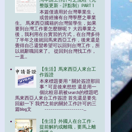
灣申請工作許可之流程（完
整版更新 - 評點制）PART 1
本篇僅適用於台灣畢業生，
或曾經擁有台灣學歷之畢業
生。 馬來西亞國籍的台灣留學生，如果
要到台灣工作要怎麼辦呢？ 大四畢業之
後，我利用在台實習的方式，在台灣多待
了半年之後就回馬來西亞工作，後來還是
覺得自己還蠻希望可以回到台灣工作，所
以就辭職回來了。 從回到台灣找工作，
一直...
【生活】馬來西亞人來台工
作簽證
本來標題要用 " 關於簽證那回
事 " 可是後來想想 還是用一
個比較容易被search的標題吧
馬來西亞人來台工作簽證 首先還是要先
回顧一下 我們之前的關於工作許可的三
篇blog文 -------------------...
【生活】外國人在台工作 -
提前解約或離職，要馬上離