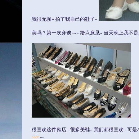
我很无聊~ 拍了我自己的鞋子~
美吗？第一次穿诶~~~ 给点意见~ 当天晚上我不
很喜欢这件鞋店~ 很多美鞋~ 我们都很喜欢~ 可是小雨的行动依然失败~ 因为......
size
....