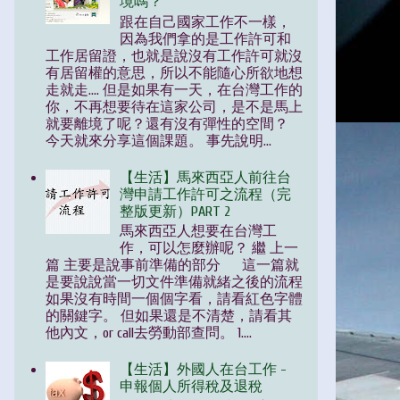
境嗎？
跟在自己國家工作不一樣，
因為我們拿的是工作許可和
工作居留證，也就是說沒有工作許可就沒
有居留權的意思，所以不能隨心所欲地想
走就走.... 但是如果有一天，在台灣工作的
你，不再想要待在這家公司，是不是馬上
就要離境了呢？還有沒有彈性的空間？
今天就來分享這個課題。 事先說明...
【生活】馬來西亞人前往台
灣申請工作許可之流程（完
整版更新）PART 2
馬來西亞人想要在台灣工
作，可以怎麼辦呢？ 繼 上一
篇 主要是說事前準備的部分 這一篇就
是要說說當一切文件準備就緒之後的流程
如果沒有時間一個個字看，請看紅色字體
的關鍵字。 但如果還是不清楚，請看其
他內文，or call去勞動部查問。 1....
【生活】外國人在台工作 -
申報個人所得稅及退稅