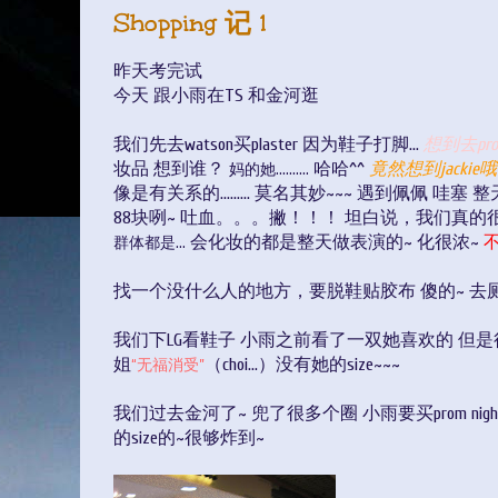
Shopping 记 1
昨天考完试
今天 跟小雨在TS 和金河逛
我们先去watson买plaster 因为鞋子打脚...
想到去pro
妆品 想到谁？
哈哈^^
竟然想到jackie哦
妈的她..........
像是有关系的......... 莫名其妙~~~ 遇到佩佩 哇
88块咧~ 吐血。。。撇！！！ 坦白说，我们真的
会化妆的都是整天做表演的~ 化很浓~
群体都是...
找一个没什么人的地方，要脱鞋贴胶布 傻的~ 去
我们下LG看鞋子 小雨之前看了一双她喜欢的 但
姐
（choi...）没有她的size~~~
“无福消受”
我们过去金河了~ 兜了很多个圈 小雨要买prom n
的size的~很够炸到~