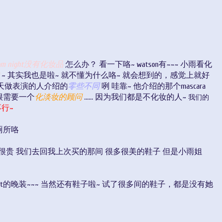
m night没有化妆品
怎么办？ 看一下咯~ watson有~~~ 小雨看化
~ 其实我也是啦~ 就不懂为什么咯~ 就会想到的，感觉上就好
塞 整天做表演的人介绍的
零些不同
咧 哇靠~ 他介绍的那个mascara
很需要一个
化淡妆的顾问
...... 因为我们都是不化妆的人~
我们的
不行~
厕所咯
是很贵 我们去回我上次买的那间 很多很美的鞋子 但是小雨姐
ight的晚装~~~ 当然还有鞋子啦~ 试了很多间的鞋子，都是没有她