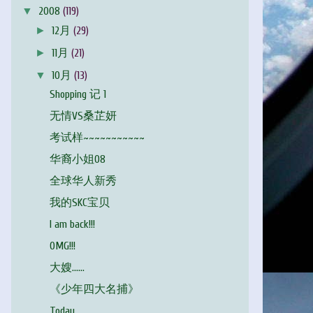
▼
2008
(119)
►
12月
(29)
►
11月
(21)
▼
10月
(13)
Shopping 记 1
无情VS桑芷妍
考试样~~~~~~~~~~~
华裔小姐08
全球华人新秀
我的SKC宝贝
I am back!!!
OMG!!!
大嫂......
《少年四大名捕》
Today........