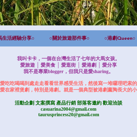
馬生活經驗分享○
○關於旅遊那件事○
○港劇Queen○
我叫卡卡，一個在台灣生活了七年的大馬女孩。
愛旅遊 │ 愛美食 │ 愛逛街 │ 愛港劇 │ 愛分享
我不是專業blogger，但我只是愛sharing。
愛吃吃喝喝到處走走看看世界感受生活，然後寫一堆囉理吧索的
愛在家裡煲劇，特別是港劇。就是一個典型被港劇薰陶長大的小
活動企劃 文案撰寫 產品行銷
部落客邀約
歡迎洽談
casuarina2004@gmail.com
taurusprincess20@gmail.com