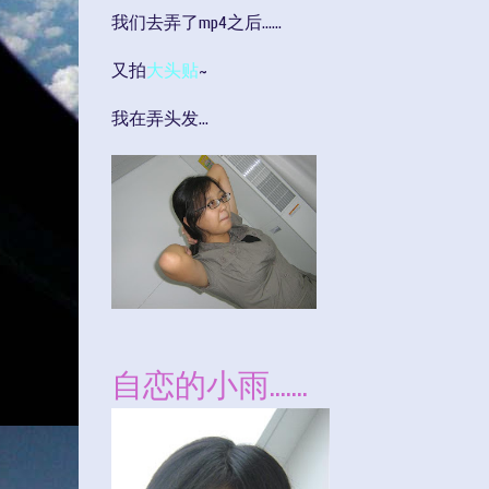
我们去弄了mp4之后......
又拍
大头贴
~
我在弄头发...
自恋的小雨.......