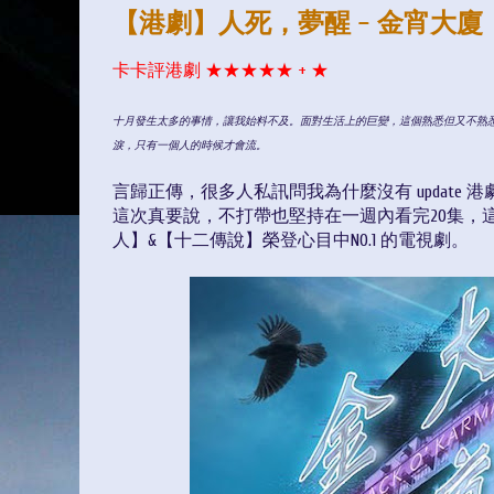
【港劇】人死，夢醒 - 金宵大廈
卡卡評港劇 ★★★★★ +
★
十月發生太多的事情，讓我始料不及。面對生活上的巨變，這個熟悉但又不熟
淚，只有一個人的時候才會流。
言歸正傳，很多人私訊問我為什麼沒有 update 港劇文
這次真要說，不打帶也堅持在一週內看完20集，
人】&【十二傳說】榮登心目中NO.1 的電視劇。