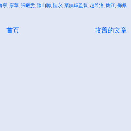
海寧
,
康華
,
張曦雯
,
陳山聰
,
陸永
,
葉鎮輝監製
,
趙希洛
,
劉江
,
鄧佩
首頁
較舊的文章