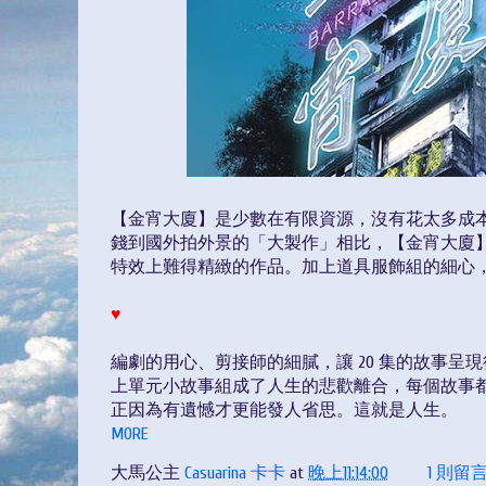
【金宵大廈】是少數在有限資源，沒有花太多成
錢到國外拍外景的「大製作」相比，【金宵大廈
特效上難得精緻的作品。加上道具服飾組的細心
♥
編劇的用心、剪接師的細膩，讓 20 集的故事
上單元小故事組成了人生的悲歡離合，每個故事
正因為有遺憾才更能發人省思。這就是人生。
MORE
大馬公主
Casuarina 卡卡
at
晚上11:14:00
1 則留言