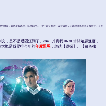
悉的地方，需要重新適應。該思念的人，會一輩子思念。有些情緒，不會因為年紀漸長而消失。有些
，是不是退隱江湖了。erm... 其實我 10/20 才開始趕進度，
這大概是我覺得今年的
年度黑馬
，超越【鐵探】、【白色強