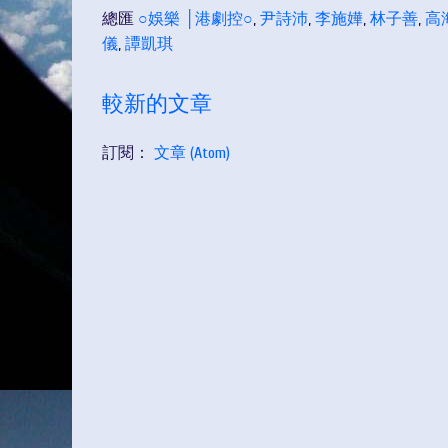
總匯
○娛樂 │港劇控○
,
尹詩沛
,
李施嬅
,
林子善
,
高
儀
,
譚凱琪
較新的文章
訂閱：
文章 (Atom)