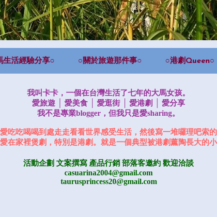
馬生活經驗分享○
○關於旅遊那件事○
○港劇Queen○
我叫卡卡，一個在台灣生活了七年的大馬女孩。
愛旅遊 │ 愛美食 │ 愛逛街 │ 愛港劇 │ 愛分享
我不是專業blogger，但我只是愛sharing。
愛吃吃喝喝到處走走看看世界感受生活，然後寫一堆囉理吧索的
愛在家裡煲劇，特別是港劇。就是一個典型被港劇薰陶長大的小
活動企劃 文案撰寫 產品行銷
部落客邀約
歡迎洽談
casuarina2004@gmail.com
taurusprincess20@gmail.com