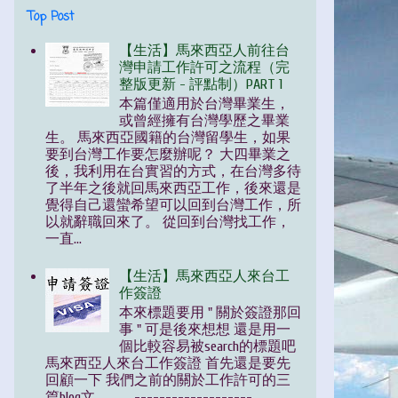
Top Post
【生活】馬來西亞人前往台
灣申請工作許可之流程（完
整版更新 - 評點制）PART 1
本篇僅適用於台灣畢業生，
或曾經擁有台灣學歷之畢業
生。 馬來西亞國籍的台灣留學生，如果
要到台灣工作要怎麼辦呢？ 大四畢業之
後，我利用在台實習的方式，在台灣多待
了半年之後就回馬來西亞工作，後來還是
覺得自己還蠻希望可以回到台灣工作，所
以就辭職回來了。 從回到台灣找工作，
一直...
【生活】馬來西亞人來台工
作簽證
本來標題要用 " 關於簽證那回
事 " 可是後來想想 還是用一
個比較容易被search的標題吧
馬來西亞人來台工作簽證 首先還是要先
回顧一下 我們之前的關於工作許可的三
篇blog文 -------------------...