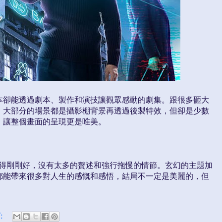
本卻能透過劇本、製作和演技讓觀眾感動的劇集。跟很多砸大
】大部分的場景都是攝影棚背景再透過後製特效，但卻是少數
，讓整個畫面的呈現更是唯美。
呈現得剛剛好，沒有太多的贅述和強行拖慢的情節。玄幻的主題加
都能帶來很多對人生的感慨和感悟，結局不一定是美麗的，但
: