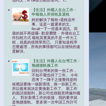
他內文，or call去勞動部查問。 1....
【生活】外國人在台工作 -
申報個人所得稅及退稅
終於解決了報稅+退稅這件
事。這是一篇遲來的文。
Recall一下一些基本資訊。寫
過的就不再提囉~ 歡迎瀏覽 - 外僑在台工
作扣稅方式 報稅其實真的不是一件大工
程，就真的很簡單而已。 只要知道程序
怎麼處理，所有的事情都可以在很快的速
度解決。
【生活】外國人在台灣工作 -
無縫接軌換工作
回到台灣來的第一份工作，
不知不覺也待了三年。 今年
思考了一陣子之後覺得是時
候應該要換一個新環境，換一份新工作。
所以後來就決定要換新工作了。 新工作
的面試很順利，新公司也很願意聘僱外國
人。 對於新舊工作的銜接，我的要求就
是無縫接軌。 更多第一次申請工作許可