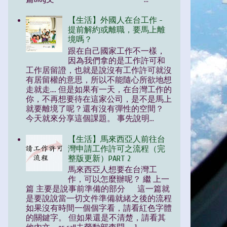
【生活】外國人在台工作 -
提前解約或離職，要馬上離
境嗎？
跟在自己國家工作不一樣，
因為我們拿的是工作許可和
工作居留證，也就是說沒有工作許可就沒
有居留權的意思，所以不能隨心所欲地想
走就走.... 但是如果有一天，在台灣工作的
你，不再想要待在這家公司，是不是馬上
就要離境了呢？還有沒有彈性的空間？
今天就來分享這個課題。 事先說明...
【生活】馬來西亞人前往台
灣申請工作許可之流程（完
整版更新）PART 2
馬來西亞人想要在台灣工
作，可以怎麼辦呢？ 繼 上一
篇 主要是說事前準備的部分 這一篇就
是要說說當一切文件準備就緒之後的流程
如果沒有時間一個個字看，請看紅色字體
的關鍵字。 但如果還是不清楚，請看其