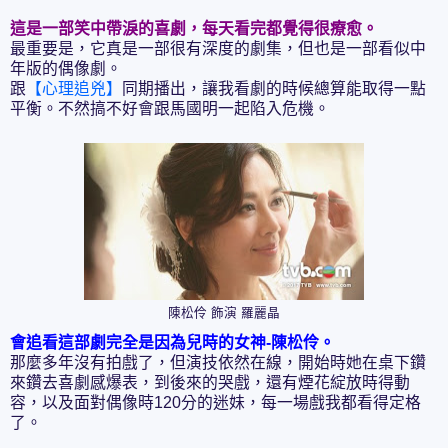
這是一部笑中帶淚的喜劇，每天看完都覺得很療愈。
最重要是，它真是一部很有深度的劇集，但也是一部看似中
年版的偶像劇。
跟
【心理追兇】
同期播出，讓我看劇的時候總算能取得一點
平衡。不然搞不好會跟馬國明一起陷入危機。
陳松伶 飾演 羅麗晶
會追看這部劇完全是因為兒時的女神-陳松伶。
那麼多年沒有拍戲了，但演技依然在線，開始時她在桌下鑽
來鑽去喜劇感爆表，到後來的哭戲，還有煙花綻放時得動
容，以及面對偶像時120分的迷妹，每一場戲我都看得定格
了。