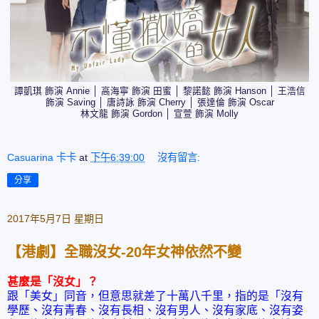
譚凱琪 飾演 Annie │ 高海寧 飾演 田蜜 │ 黎諾懿 飾演 Hanson │ 王浩信
飾演 Saving │ 唐詩詠 飾演 Cherry │ 張達倫 飾演 Oscar
林文龍 飾演 Gordon │ 宣萱 飾演 Molly
Casuarina 卡卡
at
下午6:39:00
沒有留言:
分享
2017年5月7日 星期日
【港劇】全職沒女-20年女神依然不變
甚麼是「沒女」？
跟「美女」同音，但意思就差了十萬八千里，指的是「沒有
學歷、沒有青春、沒有長相、沒有男人、沒有家底、沒有姿