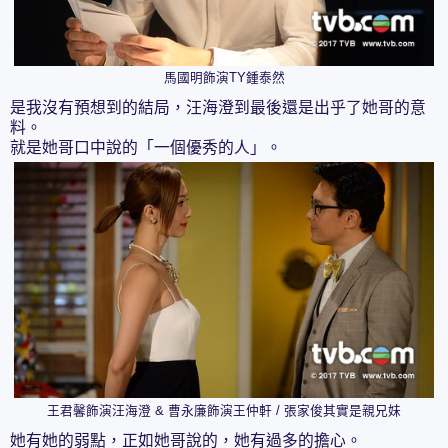
馬國明飾演TY鍾泰然
是我沒有預想到的結局，汪海澄到最後還是出乎了她哥的意
料。
就是她哥口中說的「一個優秀的人」。
王君馨飾演汪海澄 & 曹永廉飾演王仲軒 / 張家俊其實是親兄妹
她有她的弱點，正如她哥說的，她有過多的擔心。