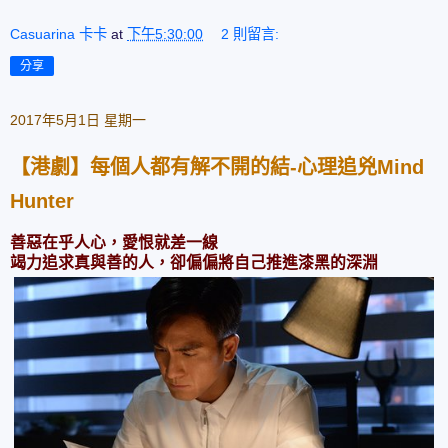
Casuarina 卡卡
at
下午5:30:00
2 則留言:
分享
2017年5月1日 星期一
【港劇】每個人都有解不開的結-心理追兇Mind
Hunter
善惡在乎人心，愛恨就差一線
竭力追求真與善的人，卻偏偏將自己推進漆黑的深淵