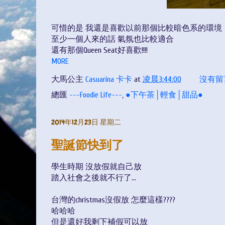
可惜的是 我還是喜歡以前那個比較暗色系的環境
至少一個人來的話 氣氛也比較適合
還有那個Queen Seat好喜歡!!!!
MORE
大馬公主
Casuarina 卡卡
at
凌晨3:44:00
沒有留
總匯
---Foodie Life---
,
●下午茶│輕食│甜品●
2014年12月23日 星期二
聖誕節快到了
學生時期 沒放假就自己放
踏入社會之後就不行了...
台灣的christmas沒假放 怎麼這樣????
哈哈哈
但是還好我剩下補假可以放