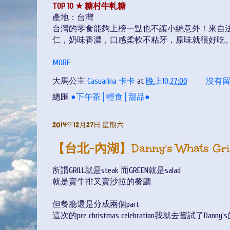
TOP 10 ★ 糖村牛軋糖
產地：台灣
台灣的零食能夠上榜一點也不讓小編意外！來自
仁，奶味香濃，口感柔軟不粘牙，原味就很好吃
MORE
大馬公主
Casuarina 卡卡
at
晚上10:27:00
沒有留
總匯
●下午茶│輕食│甜品●
2014年12月27日 星期六
【台北-內湖】Danny's Whats Gri
所謂GRILL就是steak 而GREEN就是salad
就是賣牛排又賣沙拉的餐廳
但餐廳還是分成兩個part
這次的pre christmas celebration我就去嘗試了Danny