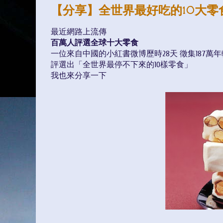
【分享】全世界最好吃的10大零
最近網路上流傳
百萬人評選全球十大零食
一位來自中國的小紅書微博歷時28天 徵集187萬
評選出「全世界最停不下來的10樣零食」
我也來分享一下