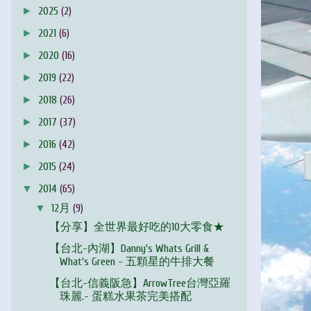
►
2025
(2)
►
2021
(6)
►
2020
(16)
►
2019
(22)
►
2018
(26)
►
2017
(37)
►
2016
(42)
►
2015
(24)
▼
2014
(65)
▼
12月
(9)
【分享】全世界最好吃的10大零食★
【台北-內湖】Danny's Whats Grill &
What's Green - 五顆星的牛排大餐
【台北-信義阪急】ArrowTree台灣亞羅
珠麗.- 蛋糕水果茶完美搭配