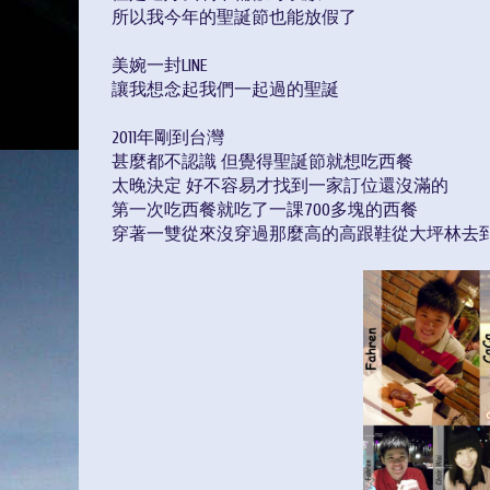
所以我今年的聖誕節也能放假了
美婉一封LINE
讓我想念起我們一起過的聖誕
2011年剛到台灣
甚麼都不認識 但覺得聖誕節就想吃西餐
太晚決定 好不容易才找到一家訂位還沒滿的
第一次吃西餐就吃了一課700多塊的西餐
穿著一雙從來沒穿過那麼高的高跟鞋從大坪林去到永