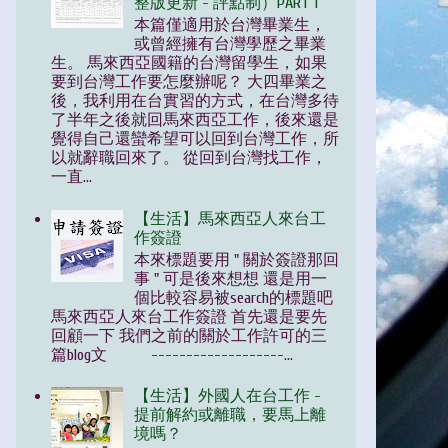
整版更新 - 評點制）PART 1
本篇僅適用於台灣畢業生，
或曾經擁有台灣學歷之畢業
生。 馬來西亞國籍的台灣留學生，如果
要到台灣工作要怎麼辦呢？ 大四畢業之
後，我利用在台實習的方式，在台灣多待
了半年之後就回馬來西亞工作，後來還是
覺得自己還蠻希望可以回到台灣工作，所
以就辭職回來了。 從回到台灣找工作，
一直...
【生活】馬來西亞人來台工
作簽證
本來標題要用 " 關於簽證那回
事 " 可是後來想想 還是用一
個比較容易被search的標題吧
馬來西亞人來台工作簽證 首先還是要先
回顧一下 我們之前的關於工作許可的三
篇blog文 -------------------...
【生活】外國人在台工作 -
提前解約或離職，要馬上離
境嗎？