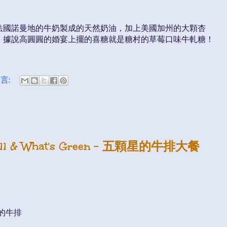
法國諾曼地的牛奶製成的天然奶油，加上美國加州的大顆杏
。據說高圓圓的婚宴上擺的喜糖就是糖村的草莓口味牛軋糖！
言:
ll & What's Green - 五顆星的牛排大餐
's的牛排