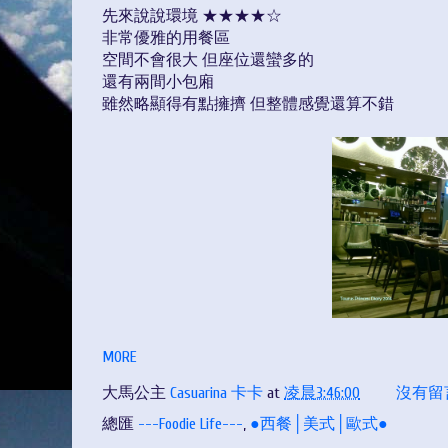
先來說說環境 ★★★★☆
非常優雅的用餐區
空間不會很大 但座位還蠻多的
還有兩間小包廂
雖然略顯得有點擁擠 但整體感覺還算不錯
MORE
大馬公主
Casuarina 卡卡
at
凌晨3:46:00
沒有留
總匯
---Foodie Life---
,
●西餐│美式│歐式●