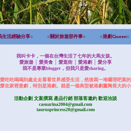
馬生活經驗分享○
○關於旅遊那件事○
○港劇Queen○
我叫卡卡，一個在台灣生活了七年的大馬女孩。
愛旅遊 │ 愛美食 │ 愛逛街 │ 愛港劇 │ 愛分享
我不是專業blogger，但我只是愛sharing。
愛吃吃喝喝到處走走看看世界感受生活，然後寫一堆囉理吧索的
愛在家裡煲劇，特別是港劇。就是一個典型被港劇薰陶長大的小
活動企劃 文案撰寫 產品行銷
部落客邀約
歡迎洽談
casuarina2004@gmail.com
taurusprincess20@gmail.com