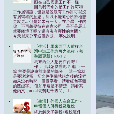
跟在自己國家工作不一樣，
因為我們拿的是工作許可和
工作居留證，也就是說沒有工作許可就沒
有居留權的意思，所以不能隨心所欲地想
走就走.... 但是如果有一天，在台灣工作的
你，不再想要待在這家公司，是不是馬上
就要離境了呢？還有沒有彈性的空間？
今天就來分享這個課題。 事先說明...
【生活】馬來西亞人前往台
灣申請工作許可之流程（完
整版更新）PART 2
馬來西亞人想要在台灣工
作，可以怎麼辦呢？ 繼 上一
篇 主要是說事前準備的部分 這一篇就
是要說說當一切文件準備就緒之後的流程
如果沒有時間一個個字看，請看紅色字體
的關鍵字。 但如果還是不清楚，請看其
他內文，or call去勞動部查問。 1....
【生活】外國人在台工作 -
申報個人所得稅及退稅
終於解決了報稅+退稅這件