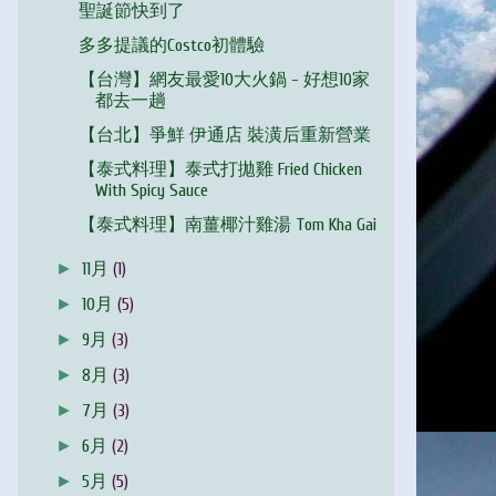
聖誕節快到了
多多提議的Costco初體驗
【台灣】網友最愛10大火鍋 - 好想10家
都去一趟
【台北】爭鮮 伊通店 裝潢后重新營業
【泰式料理】泰式打拋雞 Fried Chicken
With Spicy Sauce
【泰式料理】南薑椰汁雞湯 Tom Kha Gai
►
11月
(1)
►
10月
(5)
►
9月
(3)
►
8月
(3)
►
7月
(3)
►
6月
(2)
►
5月
(5)