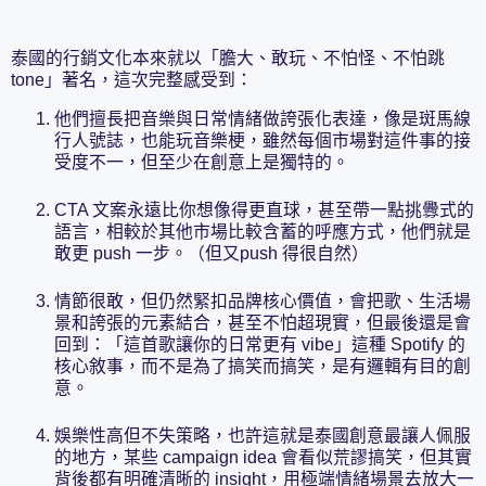
泰國的行銷文化本來就以「膽大、敢玩、不怕怪、不怕跳
tone」著名，這次完整感受到：
他們擅長把音樂與日常情緒做誇張化表達，像是斑馬線
行人號誌，也能玩音樂梗，雖然每個市場對這件事的接
受度不一，但至少在創意上是獨特的。
CTA 文案永遠比你想像得更直球，甚至帶一點挑釁式的
語言，相較於其他市場比較含蓄的呼應方式，他們就是
敢更 push 一步。（但又push 得很自然）
情節很敢，但仍然緊扣品牌核心價值，會把歌、生活場
景和誇張的元素結合，甚至不怕超現實，但最後還是會
回到：「這首歌讓你的日常更有 vibe」這種 Spotify 的
核心敘事，而不是為了搞笑而搞笑，是有邏輯有目的創
意。
娛樂性高但不失策略，也許這就是泰國創意最讓人佩服
的地方，某些 campaign idea 會看似荒謬搞笑，但其實
背後都有明確清晰的 insight，用極端情緒場景去放大一