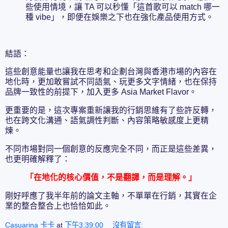
些使用情境，讓 TA 可以秒懂「這首歌可以 match 哪一
種 vibe」，即便在娛樂之下也在強化產品使用方式。
結語：
這些創意能量也讓我在思考和企劃台灣與香港市場的內容在
地化時，更加敢嘗試不同語氣、玩更多文字情緒，也在保持
品牌一致性的前提下，加入更多 Asia Market Flavor。
更重要的是，這次專案重新讓我的行銷思維有了些許反轉，
也在跨文化溝通、語氣調性判斷、內容策略敏感度上更精
煉。
不同市場對同一個創意的反應完全不同，而正是這些差異，
也更明確解釋了：
「在地化的核心價值，不是翻譯，而是理解。」
剛好呼應了我半年前的論文主軸，不單單在行銷，其實在企
業的整合整合上也恰恰如此。
Casuarina 卡卡
at
下午3:39:00
沒有留言: