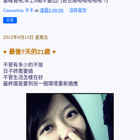
要睡覺啦,早上6點半要出門去台南啦啦啦啦啦 =)
Casuarina 卡卡
at
凌晨3:48:00
沒有留言:
分享
2012年4月13日 星期五
♥ 最後7天的21歲 ♥
不管有多少的不捨
日子終需要過
不管生活怎樣在好
最終還是要到另一個環境重新適應