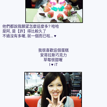
他們都說我願望怎麼這麼多? 哈哈
是阿, 是【許】得比較久了
不過沒有多喔, 就一個而已啦... ♥
我很喜歡這個蛋糕
安哥拉斯巧克力
草莓很甜喔
I ♥ iT