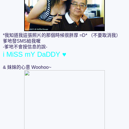
*我知道我這張照片的那個時候很胖厚 =D* （不要取消我）
爹地發SMS給我喔
-爹地不會按信息的說-
i MiSS mY DaDDY ♥
& 妹妹的心意 Woohoo~