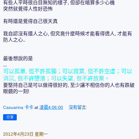
有些人平時很白目無知的樣子, 但卻在暗算多少心機
突然就覺得人性好恐怖
有時還是覺得自己很天真
我自認沒有還人之心, 但究竟什麼時候才能看得透人, 才能有
防人之心..
最後想說的是
...
可以孤單, 但不許孤獨；可以寂寞, 但不許空虛；可以
消沉, 但不許墮落；可以失望, 但不許放棄。
要堅持自己是可以做得很好的, 至少讓不相信你的人也有跌破
眼鏡的一刻!
Casuarina 卡卡
at
凌晨4:06:00
沒有留言:
分享
2012年4月23日 星期一