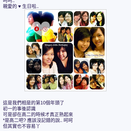
呵呵..
親愛的 ♥ 生日啦..
這是我們相是的第10個年頭了
初一的事後認識
可是卻在高二的時候才真正熟起來
*是高二吧? 應該沒記錯的說.. 呵呵
但其實也不容易丫