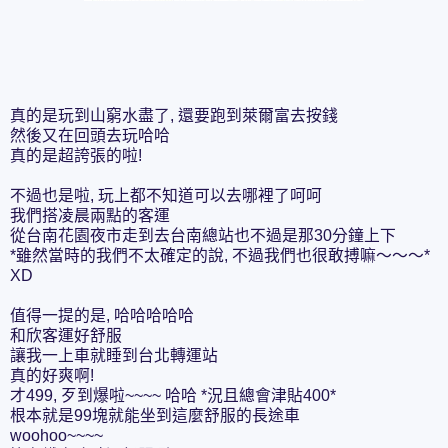
真的是玩到山窮水盡了, 還要跑到萊爾富去按錢
然後又在回頭去玩哈哈
真的是超誇張的啦!
不過也是啦, 玩上都不知道可以去哪裡了呵呵
我們搭凌晨兩點的客運
從台南花園夜市走到去台南總站也不過是那30分鐘上下
*雖然當時的我們不太確定的說, 不過我們也很敢搏嘛～～～*
XD
值得一提的是, 哈哈哈哈哈
和欣客運好舒服
讓我一上車就睡到台北轉運站
真的好爽啊!
才499, 歹到爆啦~~~~ 哈哈 *況且總會津貼400*
根本就是99塊就能坐到這麼舒服的長途車
woohoo~~~~