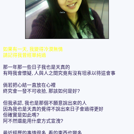
如果有一天, 我變得冷漠無情
請記得我曾經單純過
那一年那一些日子我也是天真的
有時我會懷疑, 人與人之間究竟有沒有坦承以待這會事
倘若把心結一直放在心裡
終究會一發不可收拾, 那該如何是好?
但我承認, 我也是那個不願意說出來的人
因為我也是天真的覺得不說出來日子會過得更好
但確實是如此嗎?
阿不然還能用什麼方式宣洩?
最近經歷的事情很多, 看的東西也變多