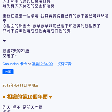
少了熟悉的臉孔在身邊打轉
難免有少少莫名的空虛和落寞
重新在適應一個環境, 我其實覺得自己真的很不容易可以熬過
來
心裡面的那團火, 很早很早以前已經不知道滅到哪裡去了
只剩下從黑色燒成紅色再燒成白色的炭
❤
最後7天的21歲
又老了~
Casuarina 卡卡
at
凌晨12:34:00
沒有留言:
分享
2012年4月11日 星期三
♥ 相識的第10個年頭 ♥
昨天, 啊不, 是前天才對