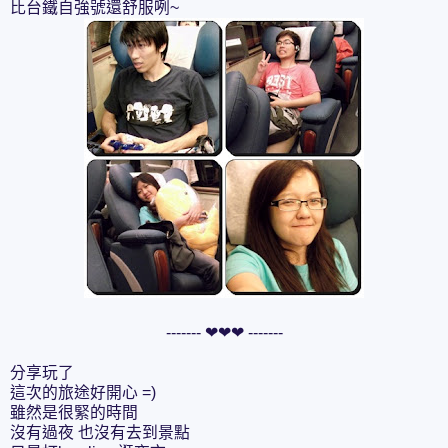
比台鐵自強號還舒服咧~
------- ❤❤❤ -------
分享玩了
這次的旅途好開心 =)
雖然是很緊的時間
沒有過夜 也沒有去到景點