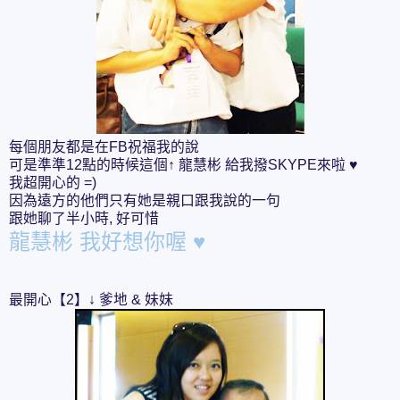
每個朋友都是在FB祝福我的說
可是準準12點的時候這個↑ 龍慧彬 給我撥SKYPE來啦 ♥
我超開心的 =)
因為遠方的他們只有她是親口跟我說的一句
跟她聊了半小時, 好可惜
龍慧彬 我好想你喔 ♥
最開心【2】↓ 爹地 & 妹妹