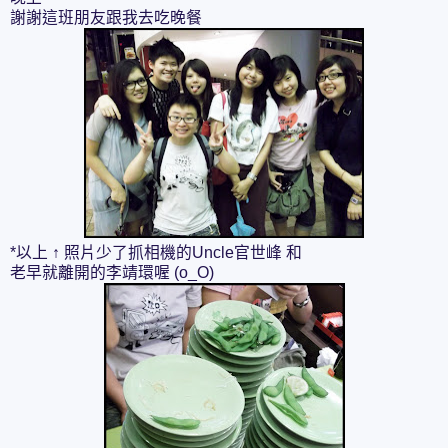
謝謝這班朋友跟我去吃晚餐
*以上 ↑ 照片少了抓相機的Uncle官世峰 和
老早就離開的李靖環喔 (o_O)