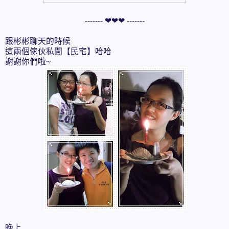
------- ❤❤❤ -------
跟彬彬聊天的時候
這兩個傢伙私闖【民宅】哈哈
謝謝你們啦~
晚上