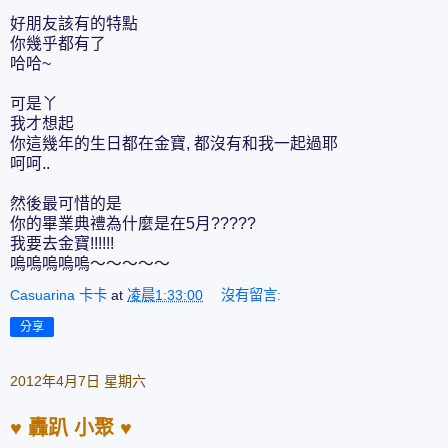
好朋友該有的特點
你幾乎都有了
哈哈~
可是丫
我才想起
你這幾年的生日都在金寶, 都沒有和我一起過耶
呵呵..
然後最可惜的是
你的畢業典禮為什麼是在5月?????
我要去金寶!!!!!!
嗚嗚嗚嗚嗚～～～～～
Casuarina 卡卡
at
凌晨1:33:00
沒有留言:
分享
2012年4月7日 星期六
♥ 轟趴 小聚 ♥