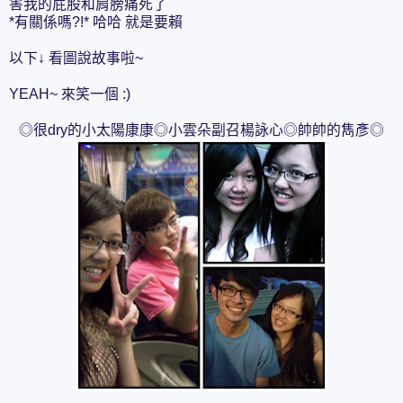
害我的屁股和肩膀痛死了
*有關係嗎?!* 哈哈 就是要賴
以下↓ 看圖說故事啦~
YEAH~ 來笑一個 :)
◎很dry的小太陽康康◎小雲朵副召楊詠心◎帥帥的雋彥◎