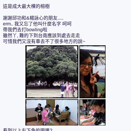
這是成大最大棵的榕樹
謝謝邱功和&楊詠心的朋友.....
erm.. 我又忘了他叫什麼名字 呵呵
帶我們去打bowling啦
雖然丫, 難的下到台南應該到處去走走
可惜我們又沒有車去不了很多地方的說~
看到以上右下角的圖嗎?