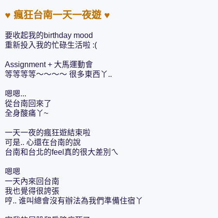
♥ 瘋狂台南一天一夜遊 ♥
要收起我的birthday mood
重新投入我的忙碌生活啦 :(
Assignment + 大馬運動會
等等等等～～～～ 很多東西丫..
嗯嗯...
從台南回來了
全身酸痛丫~
一天一夜的瘋狂遊結束啦
可是.. 心還在台南的說
台南和台北的feel真的很大差別ㄟ
嗯嗯
一天內來回台南
我也覺得很誇張
哼.. 谁叫總會沒有辦法為我們準備住宿丫