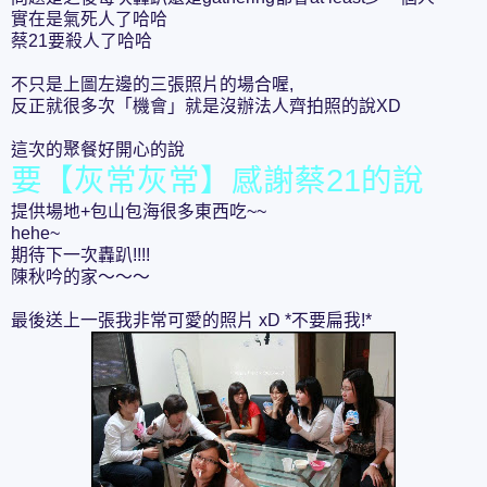
實在是氣死人了哈哈
蔡21要殺人了哈哈
不只是上圖左邊的三張照片的場合喔,
反正就很多次「機會」就是沒辦法人齊拍照的說XD
這次的聚餐好開心的說
要【灰常灰常】感謝蔡21的說
提供場地+包山包海很多東西吃~~
hehe~
期待下一次轟趴!!!!
陳秋吟的家～～～
最後送上一張我非常可愛的照片 xD *不要扁我!*