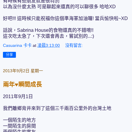
有時候有些朋友就是很特別
以為沒什麼太熟 可是聊起來還真的可以聊很多 哈哈XD
好吧!!! 這時候只能祝福你這個準海軍加油囉! 當兵愉快啦~XD
話說，Sabrina House的食物還真的不錯唷!!
這次吃太急了，下次還會再去，嘗試別的...:)
Casuarina 卡卡
at
凌晨3:13:00
沒有留言:
分享
2013年9月2日 星期一
兩年♥瞬間成長
2011年9月1日
我們離鄉背井來到了這個三千兩百公里外的台灣土地
一個陌生的地方
一間陌生的房間
兩個陌生的室友