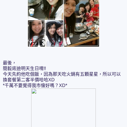
最後，
簡毅底迪明天生日唷!!
今天先約他吃個飯，因為那天吃火鍋有五顆星星，所以可以
換套餐第二客半價哈哈XD
*千萬不要覺得我市儈好嗎？XD*