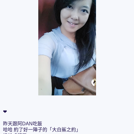
❤
昨天跟阿DAN吃飯
哈哈 約了好一陣子的「大白鯊之約」