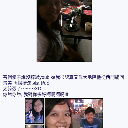
有個傻子說沒騎過youbike我很認真又偉大地陪他從西門騎回
景美 再搭捷運回到頂溪
太誇張了～～～XD
你說你說, 我對你多好啊啊啊啊!!!