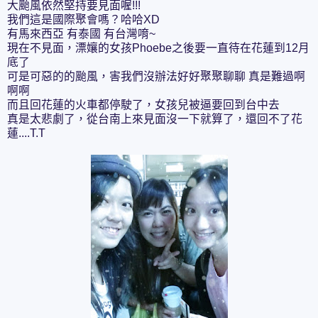
大颱風依然堅持要見面喔!!!
我們這是國際聚會嗎？哈哈XD
有馬來西亞 有泰國 有台灣唷~
現在不見面，漂孃的女孩Phoebe之後要一直待在花蓮到12月
底了
可是可惡的的颱風，害我們沒辦法好好聚聚聊聊 真是難過啊
啊啊
而且回花蓮的火車都停駛了，女孩兒被逼要回到台中去
真是太悲劇了，從台南上來見面沒一下就算了，還回不了花
蓮....T.T