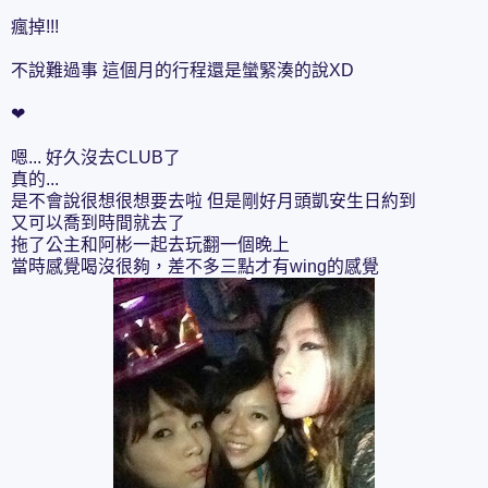
瘋掉!!!
不說難過事 這個月的行程還是蠻緊湊的說XD
❤
嗯... 好久沒去CLUB了
真的...
是不會說很想很想要去啦 但是剛好月頭凱安生日約到
又可以喬到時間就去了
拖了公主和阿彬一起去玩翻一個晚上
當時感覺喝沒很夠，差不多三點才有wing的感覺