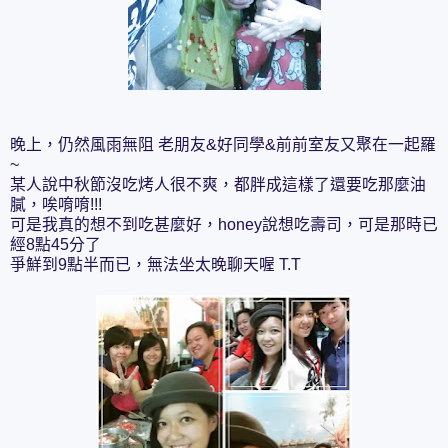
晚上，仍然風雨無阻 老朋友&好同學&前前室友又聚在一起羅
~
某人說中秋節沒吃烤人很不爽，都胖成這樣了還要吃那麼油
膩，唉唷唷!!!
可是我真的想不到吃甚麼好，honey說想吃壽司，可是那時已
經8點45分了
爭鮮到9點半而已，無法坐太晚聊天喔 T.T