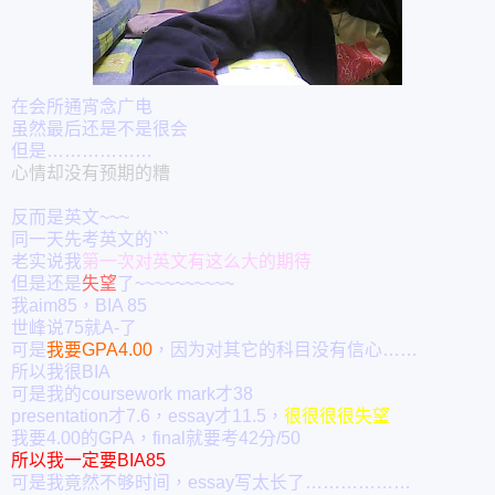
在会所通宵念广电
虽然最后还是不是很会
但是………………
心情却没有预期的糟
反而是英文~~~
同一天先考英文的```
老实说我
第一次对英文有这么大的期待
但是还是
失望
了~~~~~~~~~~
我aim85，BIA 85
世峰说75就A-了
可是
我要GPA4.00
，因为对其它的科目没有信心……
所以我很BIA
可是我的coursework mark才38
presentation才7.6，essay才11.5，
很很很很失望
我要4.00的GPA，final就要考42分/50
所以我一定要BIA85
可是我竟然不够时间，essay写太长了………………