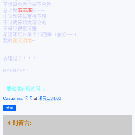
不懂算会做还是不会做
总之就
麻麻底
啦~~~
申论题还算写得不错
不过简答题太理论的
不是记得很清楚
希望还可以拿个75回来（总分~~~）
我就
谢天谢地
~
去睡觉了！！！
BYEBYE!!!!
.::要继续补眠的阿ca::.
Casuarina 卡卡
at
凌晨1:34:00
分享
4 則留言: