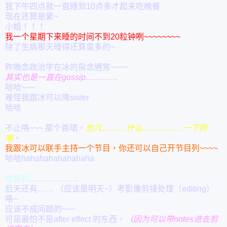
我下午四点就一直睡到10点多才起来吃晚餐
现在还算是累~
小姐！！！
我一个星期下来睡的时间不到20粒钟咧~~~~~~~~
除了生病那天睡得还算蛮多的~
昨晚念政治学在冰的房念通宵~~~~
其实也是一直在gossip…………
哈哈~~~
难怪我跟冰可以降sister
哈哈
不止咯~~~ 那个善珺，
也几………什么……………一下的
咯
，
我跟冰可以联手主持一个节目，你还可以自己开节目列~~~~
哈哈hahahahahahahaha
悲哀到
………………
后天还有…… （应该是明天~）考影像剪接处理（editing）
咯~
应该不成问题的~~~
可是最怕不是after effect 的东西，
（因为可以带notes进去剪