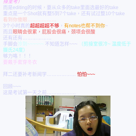
接室考）
而是editing的时候，要从众多的take里面选最好的take
重点是一个Shot就有整5到7个take，还有试过整10个take
看到你傻眼………………
3个小时真的
超超超超不够
，
有notes也帮不到你
~
而且
眼睛会很累，屁股会很痛，颈项会很酸
还有还有………………
手脚会
冷到~~~~~~
不知道怎样~~~
（剪接室很冷~ 温度低于
摄氏24度）
够力咯！！！
要戴手套穿冬衣
拜二还要补考新闻学………………
怕怕~~~
回顾~~~
这是考试第一天之前………………