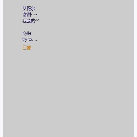
艾薇尔
谢谢~~~
我会的^^
Kylie
try to....
回覆