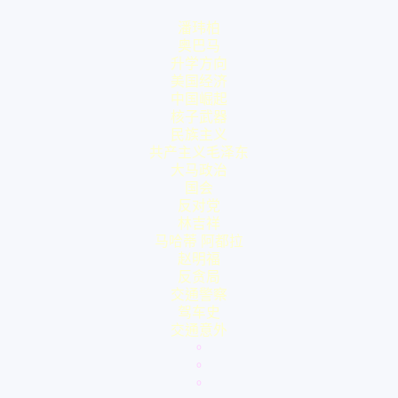
潘玮柏
奥巴马
升学方向
美国经济
中国崛起
核子武器
民族主义
共产主义毛泽东
大马政治
国会
反对党
林吉祥
马哈蒂 阿都拉
赵明福
反贪局
交通警察
驾车史
交通意外
。
。
。