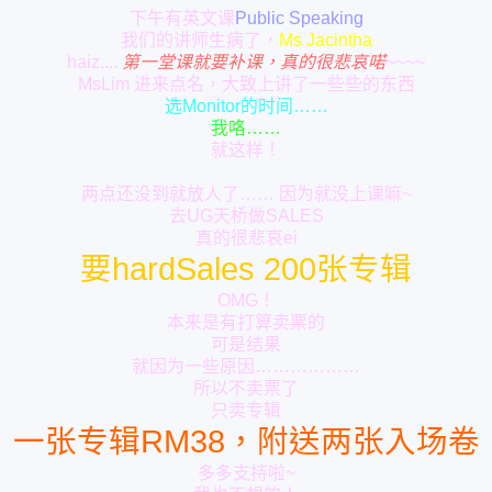
下午有英文课
Public Speaking
我们的讲师生病了，
Ms Jacintha
haiz....
第一堂课就要补课，真的很悲哀喏
~~~~
MsLim 进来点名，大致上讲了一些些的东西
选Monitor的时间……
我咯……
就这样！
两点还没到就放人了…… 因为就没上课嘛~
去UG天桥做SALES
真的很悲哀ei
要hardSales 200张专辑
OMG！
本来是有打算卖票的
可是结果
就因为一些原因………………
所以不卖票了
只卖专辑
一张专辑RM38，附送两张入场卷
多多支持啦~