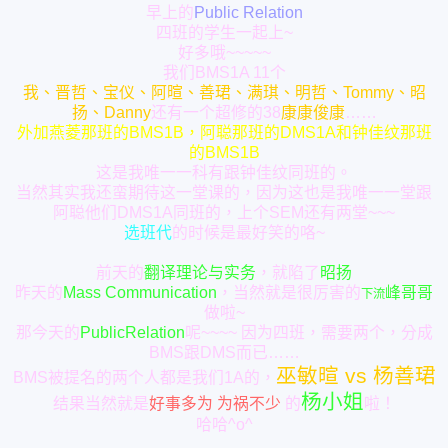
早上的
Public Relation
四班的学生一起上~
好多哦~~~~~
我们BMS1A 11个
我、晋哲、宝仪、阿暄、善珺、满琪、明哲、Tommy、昭
扬、Danny
还有一个超修的38
康康俊康
……
外加燕菱那班的BMS1B，阿聪那班的DMS1A和钟佳纹那班
的BMS1B
这是我唯一一科有跟钟佳纹同班的。
当然其实我还蛮期待这一堂课的，因为这也是我唯一一堂跟
阿聪他们DMS1A同班的，上个SEM还有两堂~~~
选班代
的时候是最好笑的咯~
前天的
翻译理论与实务
，就陷了
昭扬
昨天的
Mass Communication
，当然就是很厉害的
峰哥哥
下流
做啦~
那今天的
PublicRelation
呢~~~~ 因为四班，需要两个，分成
BMS跟DMS而已……
巫敏暄 vs 杨善珺
BMS被提名的两个人都是我们1A的，
杨小姐
结果当然就是
好事多为 为祸不少
的
啦！
哈哈^o^