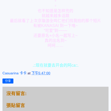
。
。
也不知道是怎样兜的
就越来越多话题
最后就看了上次京璇游全鸣仁他们找我拍的那个短片
有被KANASAI 到一下咯~
“可爱”到~~~~
还要原名+小名一起写上~
真的出名到~
呵呵……
.::现在就要去开会的阿ca::.
Casuarina 卡卡
at
下午5:47:00
分享
沒有留言:
張貼留言