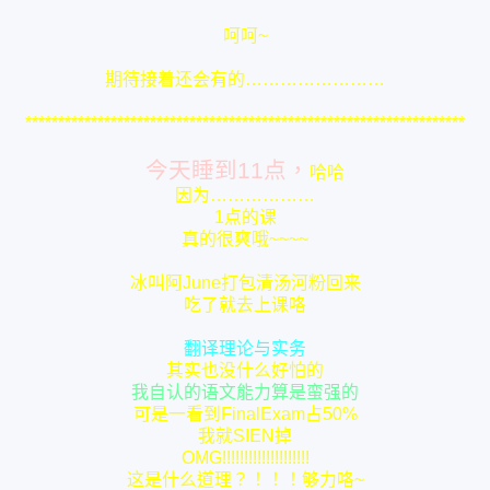
呵呵~
期待接着还会有的……………………
*******************************************************************
今天睡到11点，
哈哈
因为………………
1点的课
真的很爽哦~~~~
冰叫阿June打包清汤河粉回来
吃了就去上课咯
翻译理论与实务
其实也没什么好怕的
我自认的语文能力算是蛮强的
可是一看到FinalExam占50%
我就SIEN掉
OMG!!!!!!!!!!!!!!!!!!!!
这是什么道理？！！！够力咯~