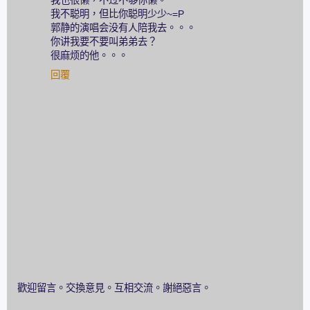
我也很懒，不过不够你懒。
我不聪明，但比你聪明少少~=P
郭静的演唱会没有人陪我去。。。
你讲我要不要叫弟弟去？
很麻烦的他。。。
回覆
歡迎留言。交換意見。互相交流。謝絕惡言。