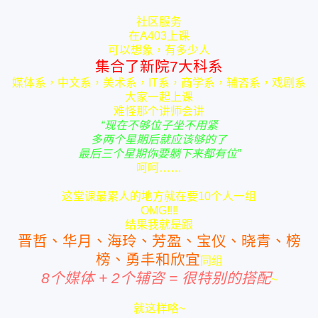
社区服务
在A403上课
可以想象，有多少人
集合了新院7大科系
媒体系，中文系，美术系，IT系，商学系，辅咨系，戏剧系
大家一起上课
难怪那个讲师会讲
“现在不够位子坐不用紧
多两个星期后就应该够的了
最后三个星期你要躺下来都有位”
呵呵……
这堂课最累人的地方就在要10个人一组
OMG!!!!
结果我就是跟
晋哲、华月、海玲、芳盈、宝仪、晓青、榜
榜、勇丰和欣宜
同组
8个媒体 + 2个辅咨 = 很特别的搭配
~
就这样咯~