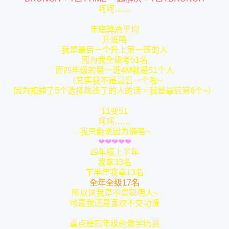
呵呵……
年底算总平均
升班咯
我是最后一个升上第一班的人
因为我全级考51名
而四年级的第一班4M就是51个人
（其实我不是最后一个啦~
因为扣掉了5个选择跳班了的人的话，我是最后第6个~）
11变51
呵呵……
我只能说因为懒咯~
❤
❤
❤
❤
❤
四年级上半年
我拿33名
下半年我拿13名
全年全级17名
所以说我是不是聪明人~
可是我还是喜欢不交功课
重点是四年级的数学比赛