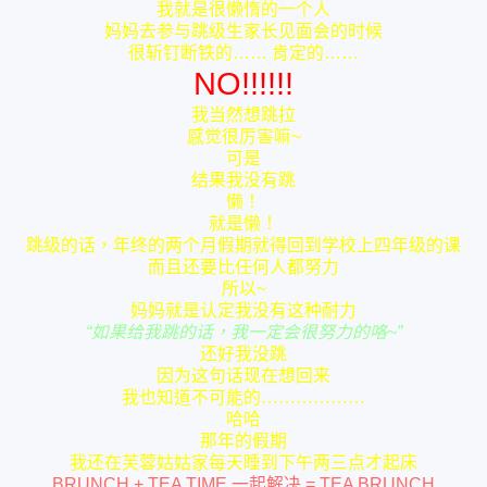
我就是很懒惰的一个人
妈妈去参与跳级生家长见面会的时候
很斩钉断铁的…… 肯定的……
NO!!!!!!
我当然想跳拉
感觉很厉害嘛~
可是
结果我没有跳
懒！
就是懒！
跳级的话，年终的两个月假期就得回到学校上四年级的课
而且还要比任何人都努力
所以~
妈妈就是认定我没有这种耐力
“如果给我跳的话，我一定会很努力的咯~”
还好我没跳
因为这句话现在想回来
我也知道不可能的………………
哈哈
那年的假期
我还在芙蓉姑姑家每天睡到下午两三点才起床
BRUNCH + TEA TIME 一起解决 = TEA BRUNCH