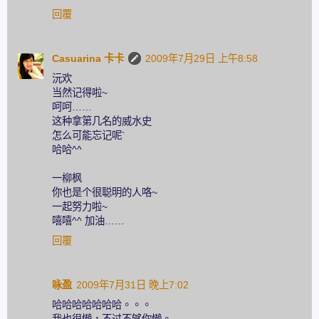
回覆
Casuarina 卡卡
2009年7月29日 上午8:58
沅欢
当然记得啦~
呵呵……
这种拿第几名的威水史
怎么可能忘记呢`
哈哈^^
一柳枫
你也是个很聪明的人咯~
一起努力啦~
嘻嘻^^ 加油……
回覆
咏盈
2009年7月31日 晚上7:02
哈哈哈哈哈哈哈。。。