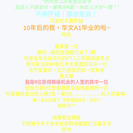
“你的女儿在家里没读书
全班人不是全对，都有对4题，你女儿才对一题！”
不用怀疑！那就是我！
可是也不要怀疑
10年后的我，华文A1毕业的啦~
哈哈
最重要一点
是的~ 我的成语是只对了1题
可是当年还在实行的PTS三年级跳级考试
我可是当是80多位考生里面的其中一位
这不是重点，因为我念的班一定有考
重点是
我是8位获得跳级机会的人里的其中一位
但是也是8位里面算起来成绩最差的一位
可是我就是比班上第2名，第3名………………的人厉害咯~
（第一名的太强了~不能相提并论~ 哈哈^^）
哇咔咔^^
结果我没跳级
不然我今天不会坐在新院电脑室打这篇东东
因为