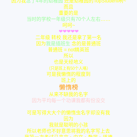
因为我
念了4年的幼稚园
还是幼稚园的TopStudent咧~
而且
重要的是
当时的学校一年级只有70个人左右
……
呵呵~
❤
❤
❤
❤
❤
二年级 转校 我还是拿了第一名
因为
我是插班生
念的是普通班
普通班 = not精英班
所以
也是天经地义
（只是班上有50个人咯）
可是我懒惰的程度到
班上的
懒惰榜
从来不缺我的名字
因为平均每一个功课我都有份没交
可是写得大大个的懒惰虫名字却没有我
因为
我就是聪明的小孩
所以老师也不好意思将我的名字写上去