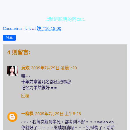
.::就是聪明的阿ca::.
Casuarina 卡卡
at
晚上10:19:00
分享
4 則留言:
沅欢
2009年7月29日 凌晨1:20
哇~~
十年前拿第几名都还记得哦!
记忆力果然很好 = =
回覆
一柳枫
2009年7月29日 上午8:28
-。-，我每次躲到半死，都考到不好。。。walao eh...
你就好了。。。。继续加油呀。。。别懒惰了，哈哈