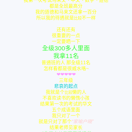
我第一次考试马来文、中文、数学、道德
都是全班最高分
我的道德和马来文还拿一百分
所以我的待遇就是
不一样
比较
还有还有
很重要的一点
一定要晒一下
全级300多人里面
我拿11名
普通班的人 那全级11名
怎样看都是很威水咯~
❤
❤
❤
❤
❤
三年级
悲哀的起点
我就是个
懒的人
比较
不喜欢读书的懒惰小孩
结果第一次的考试的华文
五个成语里面
我只对了一个
就是只对了那个
“家喻户晓”
结果老师见家长