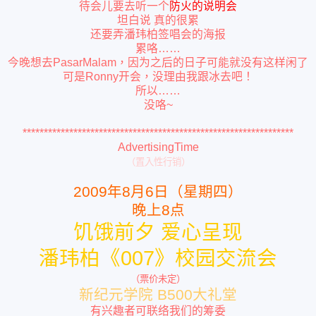
待会儿要去听一个
防火的说明会
坦白说
真的很累
还要弄潘玮柏签唱会的海报
累咯……
今晚想去PasarMalam，因为之后的日子可能就没有这样闲了
可是Ronny开会，没理由我跟冰去吧！
所以……
没咯~
****************************************************************
AdvertisingTime
（置入性行销）
2009年8月6日（星期四）
晚上8点
饥饿前夕 爱心呈现
潘玮柏《007》校园交流会
（票价未定）
新纪元学院 B500大礼堂
有兴趣者可联络我们的筹委