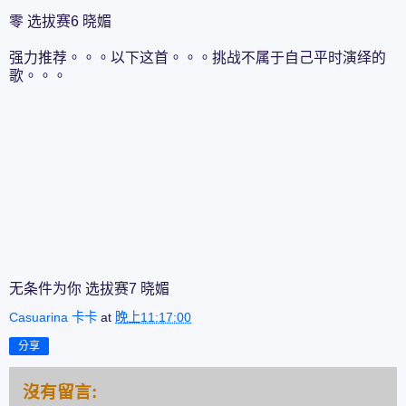
零 选拔赛6 晓媚
强力推荐。。。以下这首。。。挑战不属于自己平时演绎的
歌。。。
无条件为你 选拔赛7 晓媚
Casuarina 卡卡
at
晚上11:17:00
分享
沒有留言: