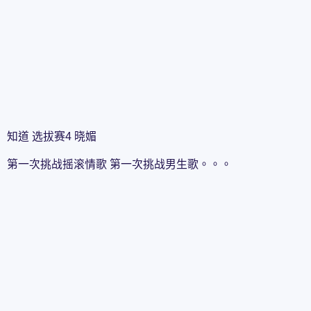
知道 选拔赛4 晓媚
第一次挑战摇滚情歌 第一次挑战男生歌。。。