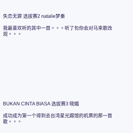
失恋无罪 选拔赛2 natalie梦秦
我最喜欢听的其中一首。。。听了包你会对马来歌改
观。。。
BUKAN CINTA BIASA 选拔赛3 晓媚
成功成为第一个得到去台湾星光踢馆的机票的那一首
歌。。。