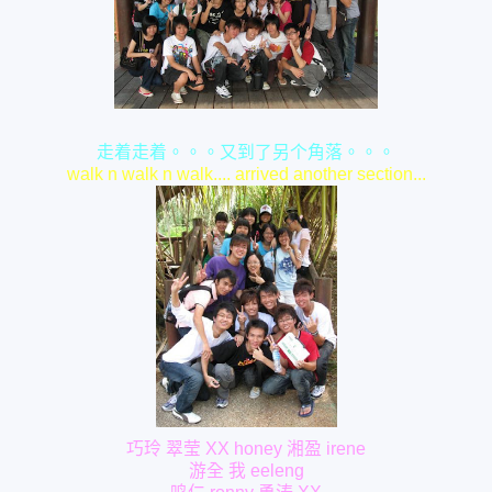
走着走着。。。又到了另个角落。。。
walk n walk n walk.... arrived another section...
巧玲 翠莹 XX honey 湘盈 irene
游全 我 eeleng