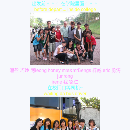
出发前。。。 在学院里面。。。
before depart.... inside college
湘盈 巧玲 阿leong honey mrs&mrBengs 梓威 eric 勇涛
junrong
irene 我 铭仁
在校门口等司机~
waiting da bus driver