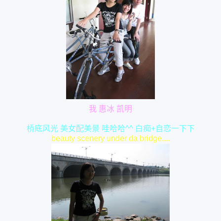
我 惠冰 凯明
桥底风光 美女配美景 哇哈哈^^ 白痴+自恋一下下
beauty scenery under da bridge....