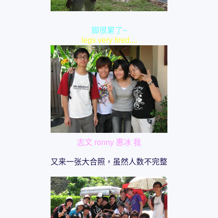
脚很累了~
legs very tired....
志文 ronny 惠冰 我
又来一张大合照，虽然人数不完整