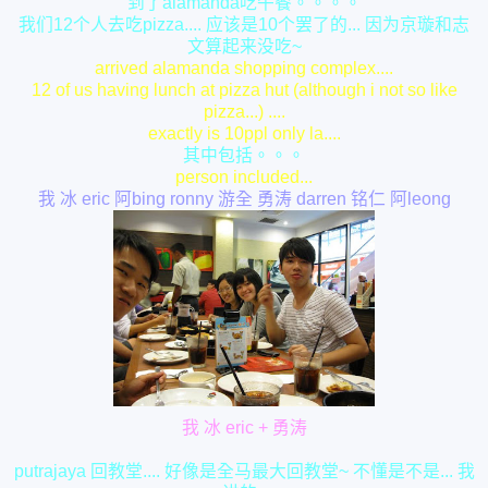
到了alamanda吃午餐。。。。
我们12个人去吃pizza.... 应该是10个罢了的... 因为京璇和志
文算起来没吃~
arrived alamanda shopping complex....
12 of us having lunch at pizza hut (although i not so like
pizza...) ....
exactly is 10ppl only la....
其中包括。。。
person included...
我 冰 eric 阿bing ronny 游全 勇涛 darren 铭仁 阿leong
我 冰 eric + 勇涛
putrajaya 回教堂.... 好像是全马最大回教堂~ 不懂是不是... 我