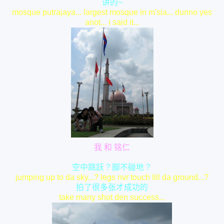
讲的~
mosque putrajaya... largest mosque in m'sia... dunno yes
anot... i said it...
我 和 铭仁
空中跳跃？脚不碰地？
jumping up to da sky...? legs nvr touch till da ground...?
拍了很多张才成功的
take many shot den success...