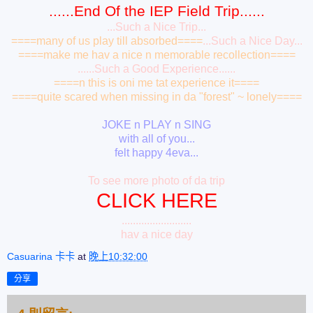
......End Of the IEP Field Trip......
...Such a Nice Trip...
====many of us play till absorbed====
...Such a Nice Day...
====make me hav a nice n memorable recollection====
......Such a Good Experience......
====n this is oni me tat experience it====
====quite scared when missing in da "forest" ~ lonely====
JOKE n PLAY n SING
with all of you...
felt happy 4eva...
To see more photo of da trip
CLICK HERE
.........................
hav a nice day
Casuarina 卡卡
at
晚上10:32:00
分享