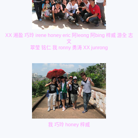
XX 湘盈 巧玲 irene honey eric 阿leong 阿bing 梓威 游全 志
文
翠莹 铭仁 我 ronny 勇涛 XX junrong
我 巧玲 honey 梓威