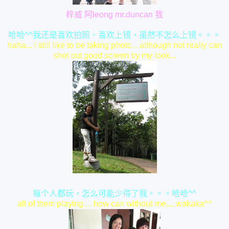
梓威 阿leong mr.duncan 我
哈哈^^我还是喜欢拍照、喜欢上镜，虽然不怎么上镜。。。
haha... i still like to be taking photo... although not really can
shot out good screen by my look...
每个人都玩，怎么可能少得了我。。。哈哈^^
all of them playing.... how can without me.... wakaka^^