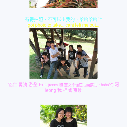
有得拍照，不可以少我的，哈哈哈哈^^
got photo to take... cant left me out...
铭仁 勇涛 游全 Eric
阿
(ronny 和 志文不懂在后面搞屁，haha^^)
leong 我 梓威 京璇