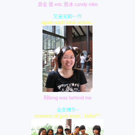
游全 我 eric 惠冰 candy niko
又是无聊一作
again such lame action...
阿bing was behind me
全女精华~
essence of gals team... haha^^