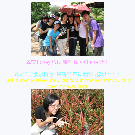
翠莹 honey 巧玲 湘盈 我 XX irene 游全
这是自己要求拍的~ 哈哈^^ 不过太阳很撑眼。。。
i ask darren to take 4 me... but da sun was too shinny... cant
open my eyes large