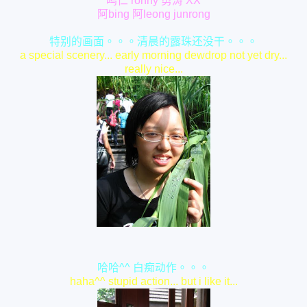
鸣仁 ronny 勇涛 XX
阿bing 阿leong junrong
特别的画面。。。清晨的露珠还没干。。。
a special scenery... early morning dewdrop not yet dry...
really nice...
哈哈^^ 白痴动作。。。
haha^^ stupid action... but i like it...