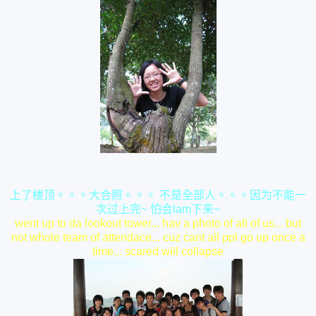
上了楼顶。。。大合照。。。
不是全部人。。。因为不能一
次过上完~ 怕会lam下来~
went up to da lookout tower... hav a photo of all of us...
but
not whole team of attendace... cuz cant all ppl go up once a
time...
scared will collapse