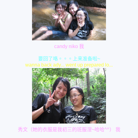
candy niko 我
要回了咯。。。上来准备啦~
wanna back ady... went up prepared lo...
秀文（她的衣服是我初三的班服涅~哈哈^^） 我