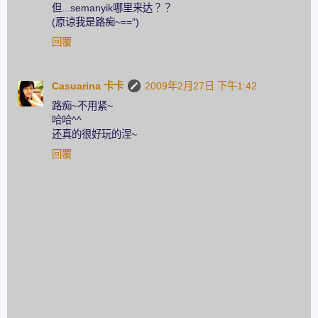
但...semanyik哪里来达？？
(原谅我是路痴~==")
回覆
Casuarina 卡卡
2009年2月27日 下午1:42
路痴~不用紧~
哈哈^^
还真的很好玩的涅~
回覆