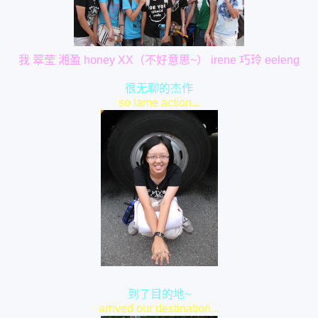
我 翠莹 湘盈 honey XX（不好意思~） irene 巧玲 eeleng
很无聊的杰作
so lame action...
到了目的地~
arrived our destination...