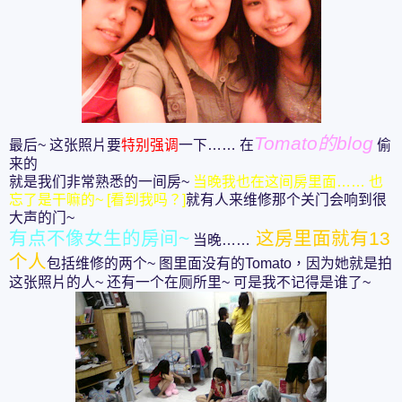
Tomato的blog
最后~ 这张照片要
特别强调
一下…… 在
偷
来的
就是我们非常熟悉的一间房~
当晚我也在这间房里面…… 也
忘了是干嘛的~ [看到我吗？]
就有人来维修那个关门会响到很
大声的门~
有点不像女生的房间~
这房里面就有13
当晚……
个人
包括维修的两个~ 图里面没有的Tomato，因为她就是拍
这张照片的人~ 还有一个在厕所里~ 可是我不记得是谁了~