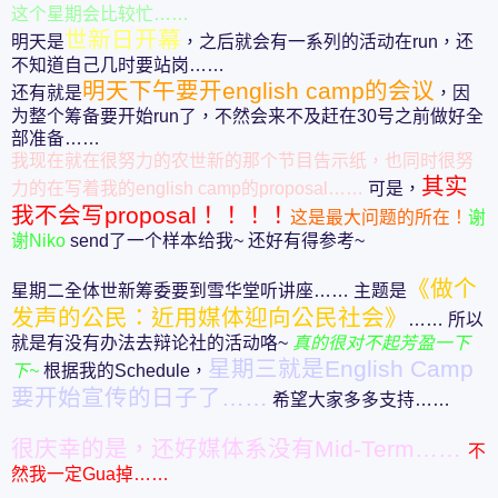
这个星期会比较忙……
世新日开幕
明天是
，之后就会有一系列的活动在run，还
不知道自己几时要站岗……
明天下午要开english camp的会议
还有就是
，因
为整个筹备要开始run了，不然会来不及赶在30号之前做好全
部准备……
我现在就在很努力的农世新的那个节目告示纸，也同时很努
其实
力的在写着我的english camp的proposal……
可是，
我不会写proposal！！！！
这是最大问题的所在！
谢
谢Niko
send了一个样本给我~ 还好有得参考~
《做个
星期二全体世新筹委要到雪华堂听讲座…… 主题是
发声的公民：近用媒体迎向公民社会》
…… 所以
就是有没有办法去辩论社的活动咯~
真的很对不起芳盈一下
星期三就是English Camp
下~
根据我的Schedule，
要开始宣传的日子了……
希望大家多多支持……
很庆幸的是，还好媒体系没有Mid-Term……
不
然我一定Gua掉……