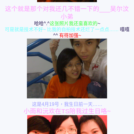
这个就是那个对我
还
几不错一下的___吴尔汶
小弟
哈哈^.^
这张照片我还蛮喜欢的
~
可是就是技术不好~ 比我的自拍技术还烂了一点点……
嘻嘻
^^
有待加强~
这是4月19号，我生日前一天……
小雨和沅欢在TS陪我过生日咯~