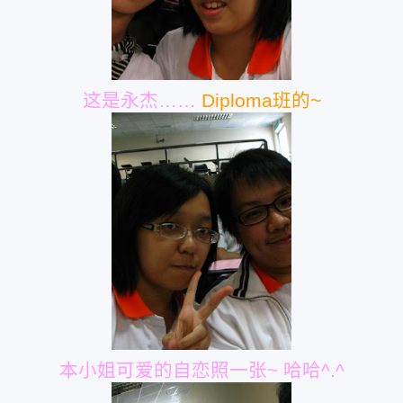
这是永杰……
Diploma班的~
本小姐可爱的自恋照一张~ 哈哈^.^