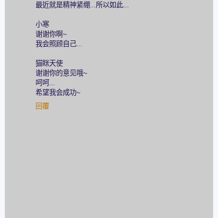
最近就是精神紧绷...所以如此...
小寒
谢谢你啊~
我会照顾自己...
猫眯天使
谢谢你的意见哦~
呵呵...
希望我会成功~
回覆