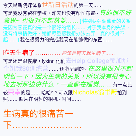
世新日活动
今天是新院媒体系
的第一天……
真的很不好
可是我没有留在学校，昨天也没有帮忙布置~
意思~ 也很对不起燕菱……
[ 特别要强调燕菱的关系
是因为燕菱真的是一个很好的组长…… 对于我本身的失误，
没有将事情做好，她都尽量帮我想办法去弄，真的很对不
起……]
我在很努力的完成我现在能够做的东西……
昨天生病了…………
应该是拜五就生病了……
去Help College参加那
可是还是跟俊康，lyxinn 他们
个饥饿30训练营
在这里很对不起
…… 还蛮早到的~
明哲一下，因为生病的关系，所以没有很专心
地去听那边讲什么，一直都在睡觉……
有一点比
荣幸
Nicholas翁书蔚
较
的是…… 哈哈^.^ 可以跟
拍到
照…… 照片在明哲的相机~ 呵呵……
生病真的很痛苦一
下……………………