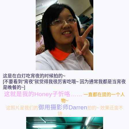
这是在白灯吃宵夜的时候拍的~
[不要看到“宵夜”就觉得我很厉害吃哦~ 因为通常我都是当宵夜
是晚餐的~]
这就是我的Honey子忻咯……
一直都在提的一个人
物~
御用摄影师Darren
这照片是我们的
拍的~ 效果还蛮不
错……