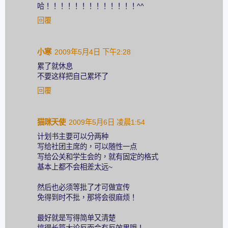
哈！！！！！！！！！！！！！^^
回覆
小寒
2009年5月4日 下午2:28
累了就休息
不要这样把自己累坏了
回覆
猫咪天使
2009年5月6日 凌晨1:54
计划书主要可以分两种
写给社团主席的，可以随性一点
写给公关和学生会的，就有固定的格式
基本上都不会相差太远~
然后也必须等批了才可做宣传
免得到时不批，那将会很麻烦！
最好就是写得简单又清楚
搞得长篇大论反而会有反效果哦！