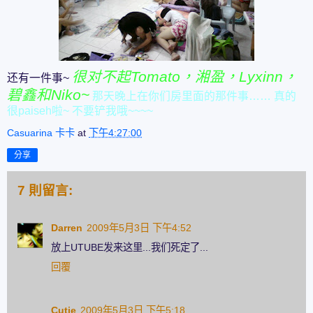
很对不起Tomato，湘盈，Lyxinn，
还有一件事~
碧鑫和Niko~
那天晚上在你们房里面的那件事…… 真的
很paiseh啦~ 不要铲我哦~~~~
Casuarina 卡卡
at
下午4:27:00
分享
7 則留言:
Darren
2009年5月3日 下午4:52
放上UTUBE发来这里...我们死定了...
回覆
Cutie
2009年5月3日 下午5:18