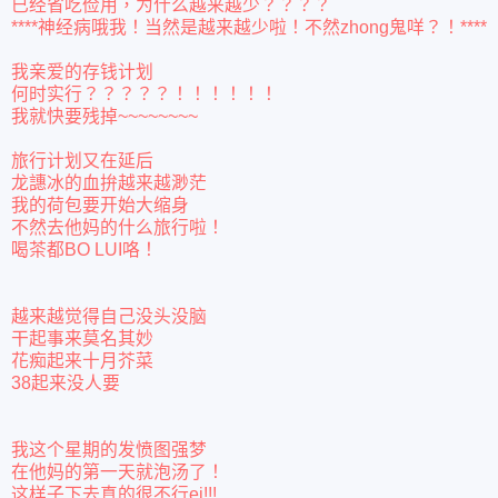
已经省吃俭用，为什么越来越少？？？？
****神经病哦我！当然是越来越少啦！不然zhong鬼咩？！****
我亲爱的存钱计划
何时实行？？？？？！！！！！！
我就快要残掉~~~~~~~~
旅行计划又在延后
龙譓冰的血拚越来越渺茫
我的荷包要开始大缩身
不然去他妈的什么旅行啦！
喝茶都BO LUI咯！
越来越觉得自己没头没脑
干起事来莫名其妙
花痴起来十月芥菜
38起来没人要
我这个星期的发愤图强梦
在他妈的第一天就泡汤了！
这样子下去真的很不行ei!!!