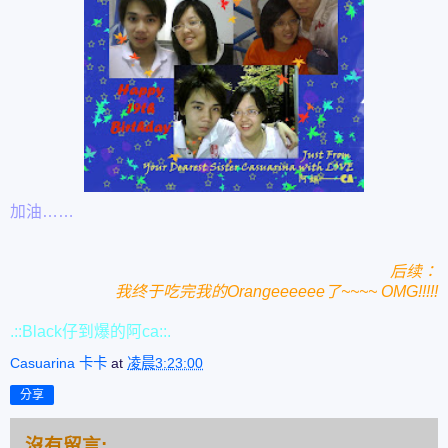
加油……
后续：
我终于吃完我的Orangeeeeee了~~~~ OMG!!!!!
.::Black仔到爆的阿ca::.
Casuarina 卡卡
at
凌晨3:23:00
分享
沒有留言: