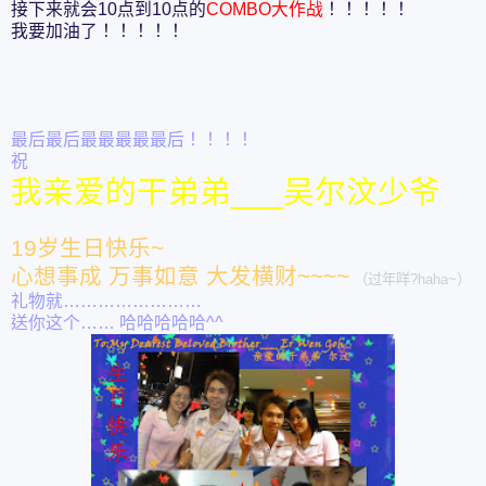
接下来就会10点到10点的
COMBO大作战
！！！！！
我要加油了！！！！！
最后最后最最最最最后！！！！
祝
我亲爱的干弟弟___吴尔汶少爷
19岁生日快乐~
心想事成 万事如意 大发横财~~~~
（过年咩?haha~）
礼物就……………………
送你这个…… 哈哈哈哈哈^^