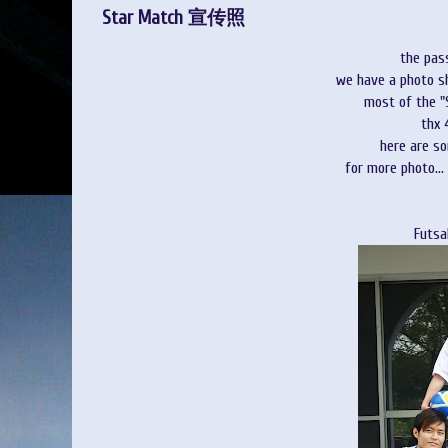
Star Match 宣传照
the pas
we have a photo s
most of the "
thx 4
here are so
for more photo...
Futsa