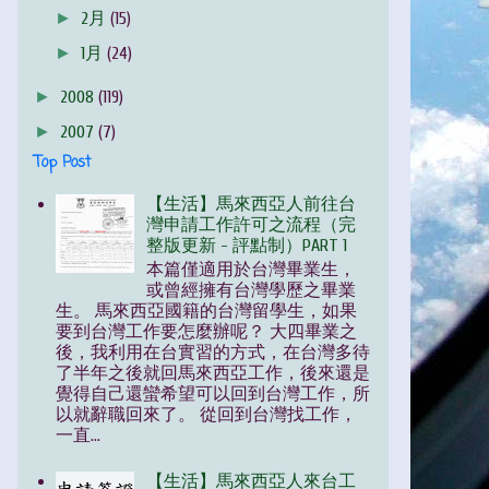
►
2月
(15)
►
1月
(24)
►
2008
(119)
►
2007
(7)
Top Post
【生活】馬來西亞人前往台
灣申請工作許可之流程（完
整版更新 - 評點制）PART 1
本篇僅適用於台灣畢業生，
或曾經擁有台灣學歷之畢業
生。 馬來西亞國籍的台灣留學生，如果
要到台灣工作要怎麼辦呢？ 大四畢業之
後，我利用在台實習的方式，在台灣多待
了半年之後就回馬來西亞工作，後來還是
覺得自己還蠻希望可以回到台灣工作，所
以就辭職回來了。 從回到台灣找工作，
一直...
【生活】馬來西亞人來台工