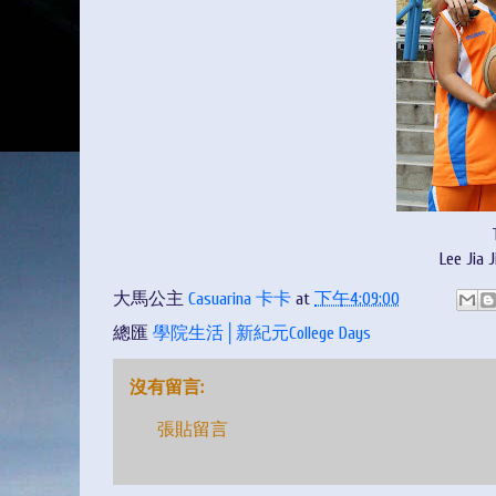
Lee Jia
大馬公主
Casuarina 卡卡
at
下午4:09:00
總匯
學院生活│新紀元College Days
沒有留言:
張貼留言