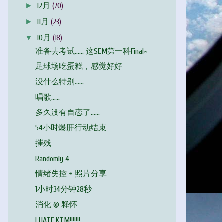
►
12月
(20)
►
11月
(23)
▼
10月
(18)
准备去考试…… 这SEM第一科Final~
足球场吃蛋糕，感觉好好
没什么特别……
唱歌……
多久没有自恋了……
54小时爆肝行动结束
摧残
Randomly 4
情绪失控 + 照片分享
1小时34分钟28秒
消化 @ 释怀
I HATE KTM!!!!!!!