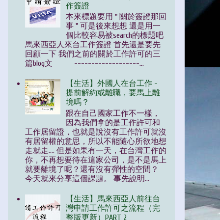
作簽證
本來標題要用 " 關於簽證那回
事 " 可是後來想想 還是用一
個比較容易被search的標題吧
馬來西亞人來台工作簽證 首先還是要先
回顧一下 我們之前的關於工作許可的三
篇blog文 -------------------...
【生活】外國人在台工作 -
提前解約或離職，要馬上離
境嗎？
跟在自己國家工作不一樣，
因為我們拿的是工作許可和
工作居留證，也就是說沒有工作許可就沒
有居留權的意思，所以不能隨心所欲地想
走就走.... 但是如果有一天，在台灣工作的
你，不再想要待在這家公司，是不是馬上
就要離境了呢？還有沒有彈性的空間？
今天就來分享這個課題。 事先說明...
【生活】馬來西亞人前往台
灣申請工作許可之流程（完
整版更新）PART 2