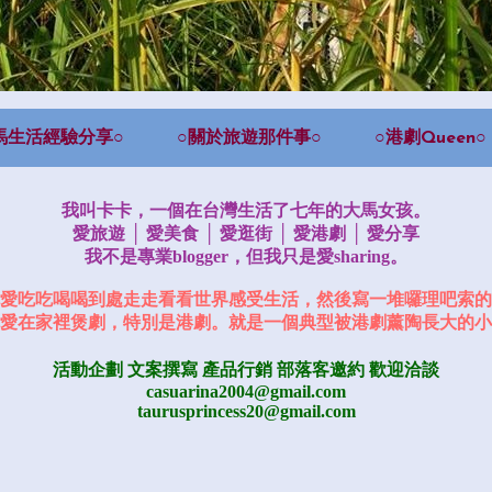
馬生活經驗分享○
○關於旅遊那件事○
○港劇Queen○
我叫卡卡，一個在台灣生活了七年的大馬女孩。
愛旅遊 │ 愛美食 │ 愛逛街 │ 愛港劇 │ 愛分享
我不是專業blogger，但我只是愛sharing。
愛吃吃喝喝到處走走看看世界感受生活，然後寫一堆囉理吧索的
愛在家裡煲劇，特別是港劇。就是一個典型被港劇薰陶長大的小
活動企劃 文案撰寫 產品行銷
部落客邀約
歡迎洽談
casuarina2004@gmail.com
taurusprincess20@gmail.com