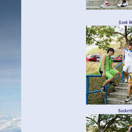
(Look l
Basketb