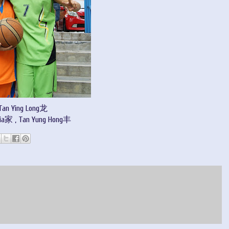
Tan Ying Long龙
 Jia家 , Tan Yung Hong丰