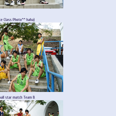
ike Class Photo^^ haha)
all star match Team B