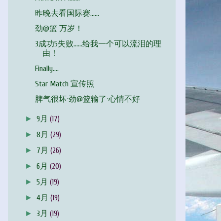
昨晚去看国际赛……
劲@篮 万岁！
3成功5失败……给我一个可以流泪的理
由！
Finally....
Star Match 宣传照
脾气很坏·劲@篮输了·心情不好
►
9月
(17)
►
8月
(29)
►
7月
(26)
►
6月
(20)
►
5月
(19)
►
4月
(19)
►
3月
(19)