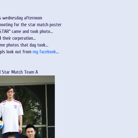
s wednesday afternoon
hooting for the star match poster
STAR" came and took photo...
 their corperation...
me photos that day took...
 pls look out from
my facebook
...
l Star Match Team A