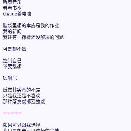
听着音乐
看着书本
charge着电脑
脑袋里想的本应是我的作业
我的新闻
我还有一摞摞还没解决的问题
可是却不然
控制自己
不要乱想
嗯啊厄
感觉其实真的不差
只是我还是不喜欢
那种落寞感邯孤独感
❤❤❤❤❤
如果可以跟我选择
我只是想要可以选择的余地