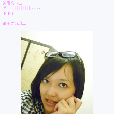
纯属分享...
哗咔咔咔咔咔咔~~~~
哈哈:)
请不要暴乱...