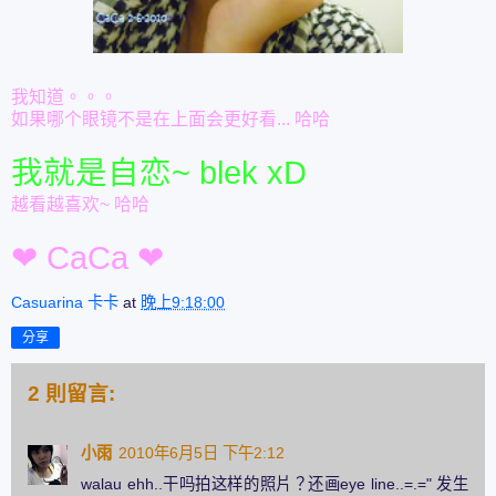
我知道。。。
如果哪个眼镜不是在上面会更好看... 哈哈
我就是自恋~ blek xD
越看越喜欢~ 哈哈
❤ CaCa ❤
Casuarina 卡卡
at
晚上9:18:00
分享
2 則留言:
小雨
2010年6月5日 下午2:12
walau ehh..干吗拍这样的照片？还画eye line..=.=" 发生