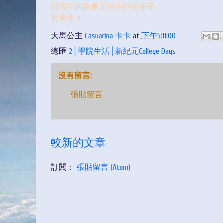
想当年的故事又少少好笑那样~
有笑点 :)
大馬公主
Casuarina 卡卡
at
下午5:11:00
總匯
2│學院生活│新紀元College Days
沒有留言:
張貼留言
較新的文章
訂閱：
張貼留言 (Atom)