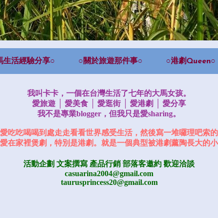
馬生活經驗分享○
○關於旅遊那件事○
○港劇Queen○
我叫卡卡，一個在台灣生活了七年的大馬女孩。
愛旅遊 │ 愛美食 │ 愛逛街 │ 愛港劇 │ 愛分享
我不是專業blogger，但我只是愛sharing。
愛吃吃喝喝到處走走看看世界感受生活，然後寫一堆囉理吧索的
愛在家裡煲劇，特別是港劇。就是一個典型被港劇薰陶長大的小
活動企劃 文案撰寫 產品行銷
部落客邀約
歡迎洽談
casuarina2004@gmail.com
taurusprincess20@gmail.com