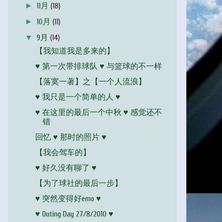
►
11月
(18)
►
10月
(11)
▼
9月
(14)
【我知道我是多来的】
♥ 第一次带排球队 ♥ 与篮球的不一样
【落寞一著】之【一个人流浪】
♥ 我只是一个简单的人 ♥
♥ 在这里的最后一个中秋 ♥ 感觉还不
错
回忆 ♥ 那时的照片 ♥
【我会驾车的】
♥ 好久没有聊了 ♥
【为了球社的最后一步】
♥ 突然变得好emo ♥
♥ Outing Day 27/8/2010 ♥