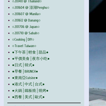
○201411 @ Thailand○
○201604 @ 澎湖Penghu○
○201607 @ Manila○
○201612 @ Danang○
○201706 @ Japan○
○201710 @ Sabah○
○Cooking│DIY○
○Travel Taiwan○
●下午茶│輕食│甜品●
●平價美食│夜市小吃●
●日式│韓式●
●早餐│BRUNCH●
●東南亞Cuisine●
●港式│中式│台式●
●火鍋│鐵板燒│燒烤●
●西餐│美式│歐式●