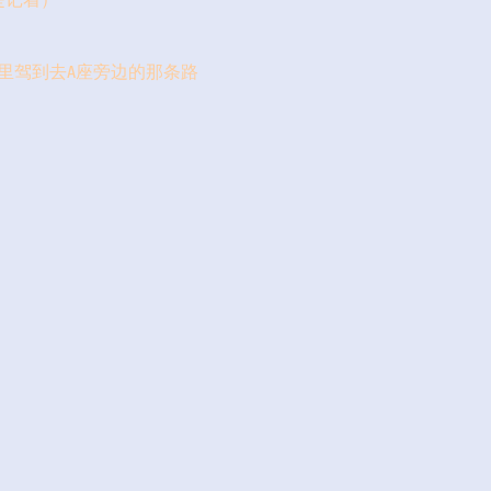
是记着）
里驾到去A座旁边的那条路