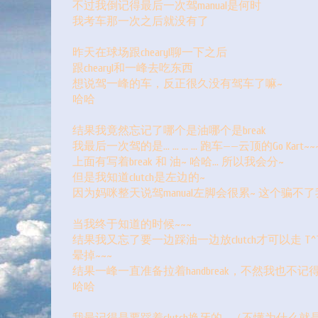
不过我倒记得最后一次驾manual是何时
我考车那一次之后就没有了
昨天在球场跟chearyl聊一下之后
跟chearyl和一峰去吃东西
想说驾一峰的车，反正很久没有驾车了嘛~
哈哈
结果我竟然忘记了哪个是油哪个是break
我最后一次驾的是... ... ... ... 跑车——云顶的Go Kart~~
上面有写着break 和 油~ 哈哈... 所以我会分~
但是我知道clutch是左边的~
因为妈咪整天说驾manual左脚会很累~ 这个骗不了
当我终于知道的时候~~~
结果我又忘了要一边踩油一边放clutch才可以走 T^
晕掉~~~
结果一峰一直准备拉着handbreak，不然我也不记得有h
哈哈