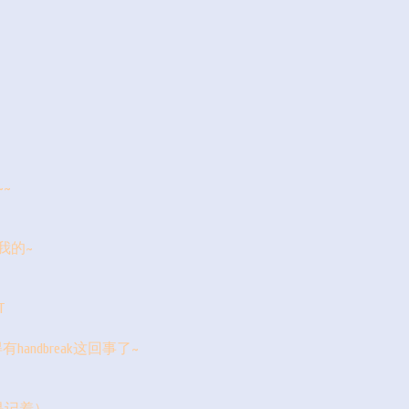
~~
我的~
T
andbreak这回事了~