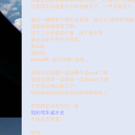
我最记得是要踩着clutch换牙的~ （不懂为什么就
只是我不知道要什么时候换牙了.... 一号牙跑天下~
最后一峰把车子驾出来直路，我才从C座停车场那
我觉得我很厉害了咧~
过了三个还是四个盾，转了两个弯~
最后还是平平安安停车...
算ok啦~
真的啦~
Manual咧~ 你以为哦~ 哈哈...
我现在记得哪个是油哪个是break了啦
我也记得要一边踩油一边放clutch了哟
下次可以驾出路口了
哈哈哈哈哈哈哈哈哈哈哈哈哈哈哈 :)
突然想起去年写过一篇
我的驾车威水史
不妨点击看看^.^
哈哈~