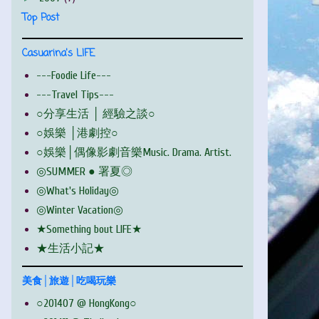
Top Post
Casuarina's LIFE
---Foodie Life---
---Travel Tips---
○分享生活 │ 經驗之談○
○娛樂 │港劇控○
○娛樂│偶像影劇音樂Music. Drama. Artist.
◎SUMMER ● 署夏◎
◎What's Holiday◎
◎Winter Vacation◎
★Something bout LIFE★
★生活小記★
美食│旅遊│吃喝玩樂
○201407 @ HongKong○