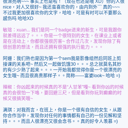
很漂亮呐~~~ 事实上也是啦！（现在也还是哦 XD）你的人很
nice，对人又很好~ 我还蛮喜欢你的，由内到外``` 真的~~~
不过我更加很喜欢你的文字，哈哈，可是有时可以不要那么
感伤吗 哈哈XD
敏瑄：xuan... 我们是同一个badge进来的新生，可是我跟你
就差得远远了。。。你是一个很特别的女生，在课业上或者
是在活动上，你都很强很厉害~ 合作过几次，发现你除了有
很创意的想法，而且还拥有很强的执行能力。。。
阿姗：我们熟也是因为第一个sem我是影像组然后同班上剪
接课的关系吧~ 然后又一起做饥饿30。。。总之就莫名其妙
的有少少熟了起来。。。一开始我都觉得你是一个很漂亮的
女生哦~ 而且很高贵那样子。。简称——富婆look~ 哈哈 =)
辣椒：你凶起来的时候真的不是“人甘苯”嘎~ 看到你凶的时候
真的会很怕一下咯，要回避三尺，但是看到你玩到癫癫的时
候又很搞笑哦~
满琪：对我而言，在班上，你是一个很有自信的女生，从跟
你合作当中，发现你对任何的事情都有自己的一份见解和坚
持。。。而且人很漂亮又很会念书。。真的好令人羡慕 =)