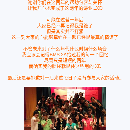
谢谢你们在这两年的帮助包容与关怀
让我开心地完成了这两年的课业...XD
可能在过若干年后
大家已经不再记得我是谁了
但是其实并不打紧
这一刻大家的心能够牵绊在一起已经是最真的情谊了
不管未来到了什么年代什么时候什么场合
我应该会记得BMS 2A给过我的每一个回忆
尽管只是短短的两年
而确实我的脑袋就是装这些用的 XD
最后还是要抱歉对于后来这段日子没有参与大家的活动...