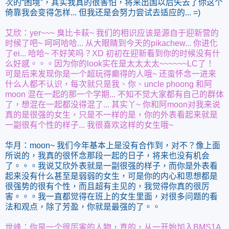
次的“困境”，其实我真的很害怕，将来出国以后失去了你这个
倚靠我会变得怎样... 但我还是会努力尝试去适应的... =)
艾欣：yer~~~ 臭比卡萩~ 我们的相识应该是源自于迎新营的
时候了吧~ 呵呵哈哈... 从大眼睛到今天的pikachew... 你进化
了ei... 哈哈~ 不好笑吗？XD 初初在迎新看到你的时候没有什
么好感。。。因为你的look实在是太太太太~~~~~~LC了！
可是后来发现你是一个超玩得癫得的人哦~ 还蛮怀念一进来
什么人都不认识，每次就只是我、你、uncle phoong 和阿
moon 混在一起的那一个学期... 不知不觉大家都有自己的群体
了，想混在一起都没得混了... 其实丫~ 你和阿moon对我来说
真的是很强的女生，只是不一样的是，你的外表看起来就是
一副很有个性的样子... 我很喜欢这样的女生哦~
华月：moon~ 我们今年基本上是没有合作到，对不？像上面
所说的，我真的很怀念那段一起的日子，将来也没有机会
了。。。我说艾欣外表就是一副很强的样子，而你是外表看
起来没有什么甚至是弱弱的女生，可是你的内心和思想都是
很强势的很有个性，而且超有主见的，我觉得你真的很厉
害。。。我一直都觉得在班上的女生里面，对很多问题的看
法和观点，除了芳盈，你就是最强的了。。
世峰：你是一个很厉害的人物，真的，从一开始加入BMS1A