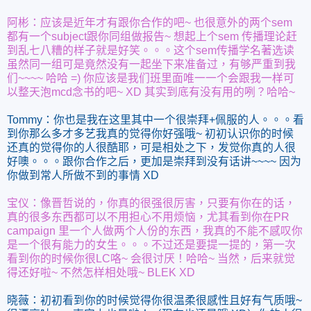
阿彬：应该是近年才有跟你合作的吧~ 也很意外的两个sem
都有一个subject跟你同组做报告~ 想起上个sem 传播理论赶
到乱七八糟的样子就是好笑。。。这个sem传播学名著选读
虽然同一组可是竟然没有一起坐下来准备过，有够严重到我
们~~~~ 哈哈 =) 你应该是我们班里面唯一一个会跟我一样可
以整天泡mcd念书的吧~ XD 其实到底有没有用的咧？哈哈~
Tommy：你也是我在这里其中一个很崇拜+佩服的人。。。看
到你那么多才多艺我真的觉得你好强哦~ 初初认识你的时候
还真的觉得你的人很酷耶，可是相处之下，发觉你真的人很
好噢。。。跟你合作之后，更加是崇拜到没有话讲~~~~ 因为
你做到常人所做不到的事情 XD
宝仪：像晋哲说的，你真的很强很厉害，只要有你在的话，
真的很多东西都可以不用担心不用烦恼，尤其看到你在PR
campaign 里一个人做两个人份的东西，我真的不能不感叹你
是一个很有能力的女生。。。不过还是要提一提的，第一次
看到你的时候你很LC咯~ 会很讨厌！哈哈~ 当然，后来就觉
得还好啦~ 不然怎样相处哦~ BLEK XD
晓薇：初初看到你的时候觉得你很温柔很感性且好有气质哦~