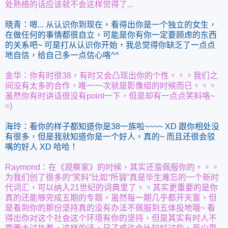
处熟络的话应该就不会这样觉得了...
晓青：嗯... 从认识你到现在，看得出你是一个独立的女生，
在做任何的事情都很自立，可能是你有你一定要顾虑的东西
的关系吧~ 可是打从认识你开始，我总觉得你缺乏了一点点
地自信，给自己多一点信心咯^^
金华：你有时很38，有时又会凸现出你的个性。。。我们之
间没有太多的合作，唯一一次就是影像组的时候而已。。。
虽然你有时讲话很没有point一下，但是却有一点点笑料咯~
=)
海玲：看你的样子都知道你是38一族啦~~~~ XD 跟你相处没
有很多，但是我就知道你是一个好人，真的~ 而且还很会驳
嘴的好人 XD 哈哈！
Raymond：在《观察家》的时候，其实还蛮佩服你的。。。
为我们创了很多的“笑料”比如“所弱”真是毕生难忘的一个新时
代词汇，可以纳入21世纪的词典里了。。其实更重要的是你
真的还能够完成五期的专题，虽然每一期几乎都开天窗，但
是看到你的那份坚持真的没有办法不佩服到五体投地哦~ 看
得出你对这个社会这个环境有你的坚持，但是其实有时人不