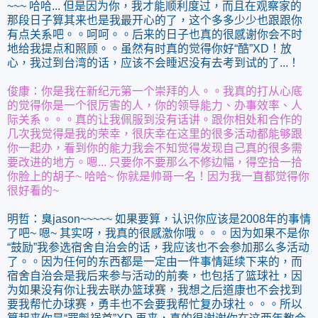
~~~ 哈哈... 但是因为你，我才能顺利度过，而且在观察家的
那段日子算其来也是我最开心的了，这个多多少少也跟跟你
有点关系吧。。呵呵。。后来的日子也真的很感谢你会不时
地给我提点和照顾。。虽然有时真的觉得你好“酷”XD！放
心，我过到台湾的话，应该不会睡迟没有去考到试的了...！
俊康：你是我在新纪元第一个崇拜的人。。我真的打从心底
的觉得你是一个很厉害的人，你的领导能力、办事效率、人
际关系。。。真的让我佩服到没有话讲。跟你相处和合作的
几次我觉得是我的荣幸，很庆幸在这里的很多活动都能够跟
你一起办，看到你的能力我会不知觉得发现自己真的很多需
要改进的地方。嗯... 只要你不要那么不修边幅，得空拾一拾
你脸上的胡子~ 哈哈~ 你就是帅哥一名！因为我一直都觉得你
很好看的~
明哲：臭jason~~~~~ 如果要算，认识你应该是2008年的事情
了吧~ 嗯~ 其实呀，我真的很感激你哦。。。因为如果不是你
“鼓励”我参选宿舍自治会的话，我应该也不会参加那么多活动
了。。因为任何的东西都是一定由一件事情延续下来的，而
宿舍自治会是我后来参与活动的前奏，也包括了篮球社，因
为如果没有你让我去联办篮球赛，我想之后道康也不会找到
要我帮忙办球赛，勇丰也不会要我帮忙复办球社。。。所以