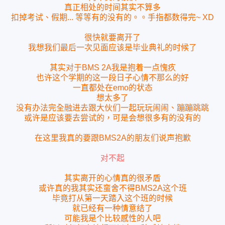
真正相处的时间其实不算多
扣掉考试、假期... 等等有的没有的。。手指都数得完~ XD
很快就要离开了
我想我们最后一次见面应该是毕业典礼的时候了
其实对于BMS 2A我是抱着一点愧疚
也许这个学期的这一段日子心情不那么的好
一直都处在emo的状态
想太多了
没有办法完全融进去跟大伙们一起玩玩闹闹、蹦蹦跳跳
或许是应该要去尝试的，可是会想很多有的没有的
在这里我真的要跟BMS2A的朋友们说声抱歉
对不起
其实离开的心情真的很矛盾
或许真的我其实还蛮舍不得BMS2A这个班
毕竟打从第一天踏入这个班的时候
就已经有一种情意结了
可能我是个比较感性的人吧