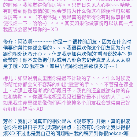
的时候，我就觉得你很厉害。。只是日久见人心啊~~~ 哈哈...
有时看到你做事情的时候会觉得为什么你这样随便也可以那
么厉害。。。（不用怀疑，我是真的得觉得你有时做事很随
便很烂一下，哈哈~）。。。其实如果你做事情可以认真一点
我应该会很崇拜你的~ XD
修齐：阿浓啊~~~~~~~ 你是一个很棒的朋友，因为在什么时
候要你帮忙你都会帮的。。。我很喜欢你这个朋友因为有时
跟你相处还蛮开心。。但是我更加喜欢你的“看图说故事”~ 超
级赞的！你不去做狗仔队或者八卦杂志记者真是太太太太浪
费了哦~ XD 我在想，如果早点跟你混熟那该多好~~！
榜儿：如果说朋友里面你是最不计较的了。。。什么时候要
你帮忙你都会义不容辞的伸出“瘦瘦”的手。。。不管是在课业
上、功课上还是考试的那段日子，我真的还蛮感谢有你的存
在和协助。。你跟冯老板是我见过最好最不计较的人了... =)
如果我生命里都是像你们两个遮掩多个朋友我会觉得自己好
好好好幸福哦~ XD
芳盈：我们之间真正的相处是从《观察家》开始，真的很感
谢你在那段日子无时无刻的提点，虽然有时你会让我觉得很
烦XD 不过也是我自己的问题啦~ 我的稿弄到你很pekcek嘛