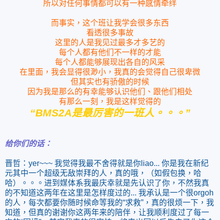
所以对任何事情都可以有一种感情牵绊
而事实，这个班让我学会很多东西
看透很多事故
这里的人是我见过最多才多艺的
每个人都有他们不一样的才能
每个人都能够展现出各自的风采
在里面，我会显得很渺小，我真的会觉得自己很卑微
但其实也有骄傲的时候
因为我是那么的有幸能够认识他们、跟他们相处
有那么一刻，我是这样觉得的
“BMS2A是最厉害的一班人。。。”
给你们的话：
晋哲：yer~~~ 我觉得我最不舍得就是你liao... 你是我在新纪
元其中一个超级无敌崇拜的人，真的哦，（如假包换，哈
哈）。。。进到媒体系我最庆幸就是先认识了你，不然我真
的不知道这两年在这里是怎样度过的... 我承认是一个很orgoh
的人，每次都要你随时候命等我的“求救”，真的很烦一下，我
知道，但真的谢谢你这两年来的陪伴，让我顺利度过了每一