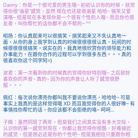
Danny：你是一个很可爱的男生哦~ 初初认识你的时候，就觉
得你很“谐星”感觉，显然 现在也还是很
谐星
哈哈~ 搞笑又爱
演咯~ 但是现在多发现你是一个很有个性的人哦~ 而且你也很
友善，叫你帮忙的话你都不会不帮的~ ^^
昭扬：你认真起来可以很搞笑，搞笑起来又不失认真地一
面，从你的身上我学到认真的时候很很很很认真，玩闹的时
候很很很很搞笑，说实在的，我真地很欣赏你的领导能力和
办事能力，在跟你合作的过程可以学到很多东西。。。真的
很喜欢你这个同学阿
=)
波君：第一次看到你的时候真的觉得你好特别哦~ 之后就好
喜欢你的声音~ 真的~ 因为你的声音让人听了感觉很舒
服。。。
佩红：每次说你漂亮你都叫我不要说你漂亮，哈哈哈~ 可是
事实上我真的是这样觉得哦 XD 而且我觉得你的人很好噢~ 有
事情找你帮忙的话，你应该都不会拒绝的咯~ 呵呵...
子嫣：虽然同班了两年，但是我们之间其实没有多大交际，
认识你的第一感觉到现在，你都让我觉得你很酷，好难接近
的感觉，但是想必这是你的个性吧~ 但是我相信只要跟你相