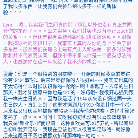
算起来你是“罪魁祸首”XD 再来，真的很谢谢你在这两年教会
了我很多东西，让我有机会参与到很多不一样的新体
验。。。
Lynn：嗯... 其实我们之间真的除了球社以外也没有真正共同
合作的东西了。。。公关实务，我们其实也没有真正touch到
的关系。。。但还是很有幸能够跟你同班和搞活动。。跟你
一起搞球社的这段日子，我事实上真的从你的身上学会了很
多东西，虽然我们在理念上是有点出入和偏差，很多时候我
附和并不代表我认同，但我不得不承认你是一个很有想法的
人，也感谢你在这一年来给了我不少的机会。。。
道康：你是一个很特别的朋友啦~ 一开始的时候我真的觉得
你有少少“串”啦... 后来是觉得你的人很好ei~~~ 我其实也真的
不太记得什么时候认识你的~ 哈哈~ 啊！想起了~ 去年的生日
那天，我才知道原来你也是420的，好巧哦~ 我很开心遇到跟
我一样天生日的人，因为我是活了19年从来没有遇过同一天
生日的人，直到上到了这里才遇到几个XD 你是其中一个啦~
后来我又很庆幸地被你“看得起”叫我帮你办球赛，这样才算起
来熟了一点。。。呵呵！实呀我初初也没有很喜欢篮球啦，
我只是“敬业乐业”而已嘛，这种喜欢是可以培养的~ 所以如果
当初叫我弄足球，我现在应该也可以很喜欢足球咯~ 就好像
后来这段日子我也很喜欢排球那样咯~ 哈哈。。