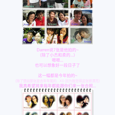
Darren说7张是他拍的~
（除了小杰和柔的...）
嗯嗯...
也可以想象好一段日子了
这一幅都是今年拍的~
（除了慧丽那张是去年年尾的...XD 因为我觉得这张很漂亮）
我真希望将来每年都能跟你们来一张合照...