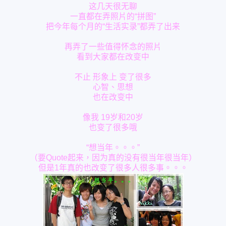
这几天很无聊
一直都在弄照片的“拼图”
把今年每个月的“生活实录”都弄了出来
再弄了一些值得怀念的照片
看到大家都在改变中
不止
形象上 变了很多
心智、思想
也在改变中
像我
19岁和20岁
也变了很多哦
“想当年。。。”
（要Quote起来，因为真的没有很当年很当年）
但是1年真的也改变了很多人很多事。。。