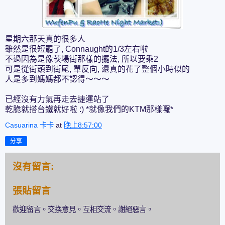
星期六那天真的很多人
雖然是很短罷了, Connaught的1/3左右啦
不過因為是像茨場街那樣的擺法, 所以要乘2
可是從街頭到街尾, 單反向, 還真的花了整個小時似的
人是多到媽媽都不認得～～～
已經沒有力氣再走去捷運站了
乾脆就搭台鐵就好啦 :) *就像我們的KTM那樣囉*
Casuarina 卡卡
at
晚上8:57:00
分享
沒有留言:
張貼留言
歡迎留言。交換意見。互相交流。謝絕惡言。