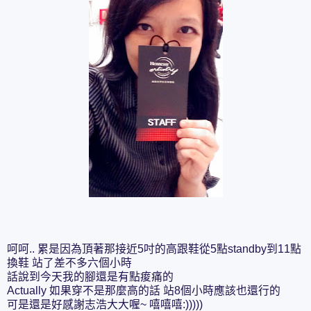
呵呵.. 累是因為頂著那接近5吋的高跟鞋從5點standby到11點
換鞋 站了差不多六個小時
話說到今天我的腳還是有點痠痛的
Actually 如果穿不是那麼高的話 站8個小時應該也還行的
可是還是好感謝志浩大大喔~ 嘻嘻嘻:)))))