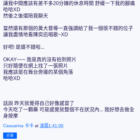
讓我中間應該有差不多20分鐘的休息時間 舒緩一下我的腳痛
哈哈XD
然後之後還陪我聊天
當然還有那個的黃大督導一直強調給了我一個很不錯的位子
讓我盡情地看陳奕迅唱歌~XD
好吧! 是還不錯啦...
OKAY~~~ 我是真的沒有拍到照片
只好隨便在網上找了一張照片
我應該是在舞台旁邊的某個角落
哈哈XD
話說 昨天就覺得自己好像感冒了
今天吃了一顆藥 可是感覺就整個不在狀況內... 我好想去做全
身按摩
Casuarina 卡卡
at
凌晨1:41:00
分享