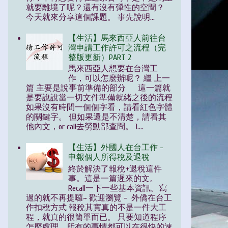
就要離境了呢？還有沒有彈性的空間？
今天就來分享這個課題。 事先說明...
【生活】馬來西亞人前往台
灣申請工作許可之流程（完
整版更新）PART 2
馬來西亞人想要在台灣工
作，可以怎麼辦呢？ 繼 上一
篇 主要是說事前準備的部分 這一篇就
是要說說當一切文件準備就緒之後的流程
如果沒有時間一個個字看，請看紅色字體
的關鍵字。 但如果還是不清楚，請看其
他內文，or call去勞動部查問。 1....
【生活】外國人在台工作 -
申報個人所得稅及退稅
終於解決了報稅+退稅這件
事。這是一篇遲來的文。
Recall一下一些基本資訊。寫
過的就不再提囉~ 歡迎瀏覽 - 外僑在台工
作扣稅方式 報稅其實真的不是一件大工
程，就真的很簡單而已。 只要知道程序
怎麼處理，所有的事情都可以在很快的速