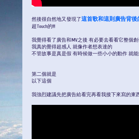
這首歌和這則廣告背後
然後很自然地又發現了
超Touch的!!!
我覺得看了廣告和MV之後 有必要去看看它整個
我真的覺得超感人 就像作者想表達的
不管故事是真是假 有時候做一些小小的動作 就
第二個就是
以下這個
我強烈建議先把廣告給看完再看我接下來寫的東