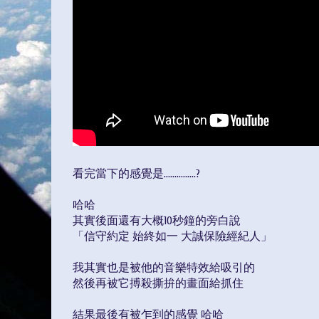
看完當下的感覺是...............?
哈哈
其實後面還有大概10秒鐘的旁白說
「信守約定 始終如一 大誠保險經紀人」
我其實也是被他的音樂特效給吸引的
然後再被它搏殺撕拚的畫面給抓住
結果最後有被乍到的感覺 哈哈