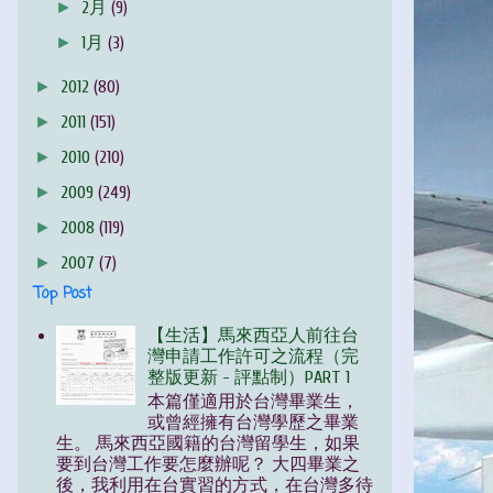
►
2月
(9)
►
1月
(3)
►
2012
(80)
►
2011
(151)
►
2010
(210)
►
2009
(249)
►
2008
(119)
►
2007
(7)
Top Post
【生活】馬來西亞人前往台
灣申請工作許可之流程（完
整版更新 - 評點制）PART 1
本篇僅適用於台灣畢業生，
或曾經擁有台灣學歷之畢業
生。 馬來西亞國籍的台灣留學生，如果
要到台灣工作要怎麼辦呢？ 大四畢業之
後，我利用在台實習的方式，在台灣多待