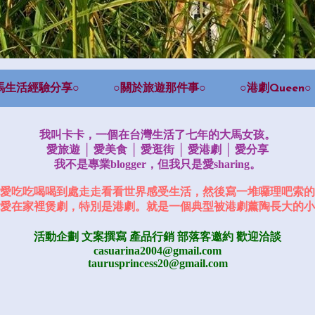
馬生活經驗分享○
○關於旅遊那件事○
○港劇Queen○
我叫卡卡，一個在台灣生活了七年的大馬女孩。
愛旅遊 │ 愛美食 │ 愛逛街 │ 愛港劇 │ 愛分享
我不是專業blogger，但我只是愛sharing。
愛吃吃喝喝到處走走看看世界感受生活，然後寫一堆囉理吧索的
愛在家裡煲劇，特別是港劇。就是一個典型被港劇薰陶長大的小
活動企劃 文案撰寫 產品行銷
部落客邀約
歡迎洽談
casuarina2004@gmail.com
taurusprincess20@gmail.com