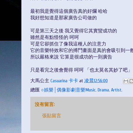
最初我是覺得這個廣告真的好爛 哈哈
我好想知道是那家廣告公司做的
可是第三天之後 我又覺得它其實蠻成功的
雖然是有點怪怪的 呵呵
可是它卻抓住了像我這種人的注意力
它的音樂特效和它的搏鬥畫面是真的會吸引到一
所以嚴格來說 它算是很成功的一則廣告
只是看完之後會覺得 呵呵 「也太莫名其妙了吧」
大馬公主
Casuarina 卡卡
at
凌晨12:56:00
總匯
○娛樂│偶像影劇音樂Music. Drama. Artist.
沒有留言:
張貼留言