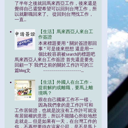
了半年之後就回馬來西亞工作，後來還是
覺得自己還蠻希望可以回到台灣工作，所
以就辭職回來了。 從回到台灣找工作，
一直...
【生活】馬來西亞人來台工
作簽證
本來標題要用 " 關於簽證那回
事 " 可是後來想想 還是用一
個比較容易被search的標題吧
馬來西亞人來台工作簽證 首先還是要先
回顧一下 我們之前的關於工作許可的三
篇blog文 -------------------...
【生活】外國人在台工作 -
提前解約或離職，要馬上離
境嗎？
跟在自己國家工作不一樣，
因為我們拿的是工作許可和
工作居留證，也就是說沒有工作許可就沒
有居留權的意思，所以不能隨心所欲地想
走就走.... 但是如果有一天，在台灣工作的
你，不再想要待在這家公司，是不是馬上