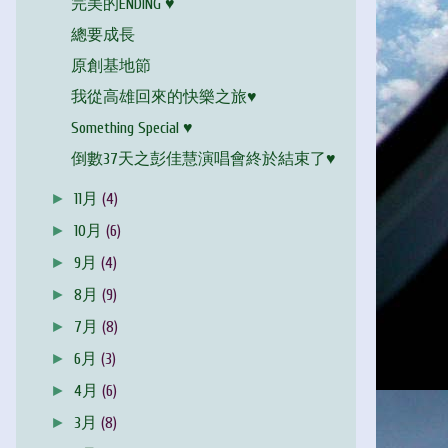
完美的ENDING ♥
總要成長
原創基地節
我從高雄回來的快樂之旅♥
Something Special ♥
倒數37天之彭佳慧演唱會終於結束了♥
►
11月
(4)
►
10月
(6)
►
9月
(4)
►
8月
(9)
►
7月
(8)
►
6月
(3)
►
4月
(6)
►
3月
(8)