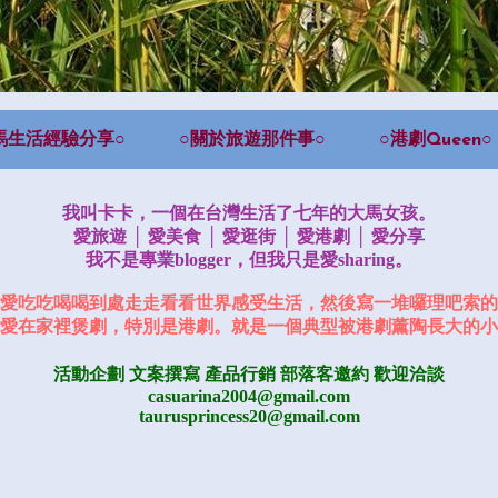
馬生活經驗分享○
○關於旅遊那件事○
○港劇Queen○
我叫卡卡，一個在台灣生活了七年的大馬女孩。
愛旅遊 │ 愛美食 │ 愛逛街 │ 愛港劇 │ 愛分享
我不是專業blogger，但我只是愛sharing。
愛吃吃喝喝到處走走看看世界感受生活，然後寫一堆囉理吧索的
愛在家裡煲劇，特別是港劇。就是一個典型被港劇薰陶長大的小
活動企劃 文案撰寫 產品行銷
部落客邀約
歡迎洽談
casuarina2004@gmail.com
taurusprincess20@gmail.com