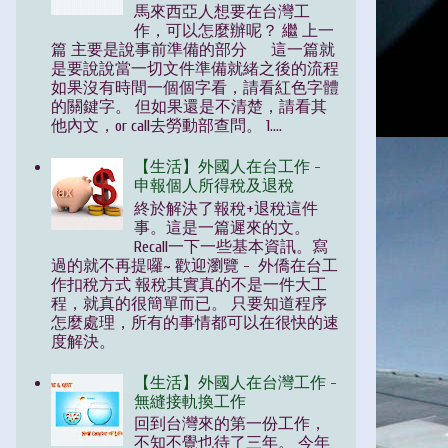
馬來西亞人想要在台灣工
作，可以怎麼辦呢？ 繼 上一
篇 主要是說事前準備的部分 這一篇就
是要說說當一切文件準備就緒之後的流程
如果沒有時間一個個字看，請看紅色字體
的關鍵字。 但如果還是不清楚，請看其
他內文，or call去勞動部查問。 1....
【生活】外國人在台工作 -
申報個人所得稅及退稅
終於解決了報稅+退稅這件
事。這是一篇遲來的文。
Recall一下一些基本資訊。寫
過的就不再提囉~ 歡迎瀏覽 - 外僑在台工
作扣稅方式 報稅其實真的不是一件大工
程，就真的很簡單而已。 只要知道程序
怎麼處理，所有的事情都可以在很快的速
度解決。
【生活】外國人在台灣工作 -
無縫接軌換工作
回到台灣來的第一份工作，
不知不覺也待了三年。 今年