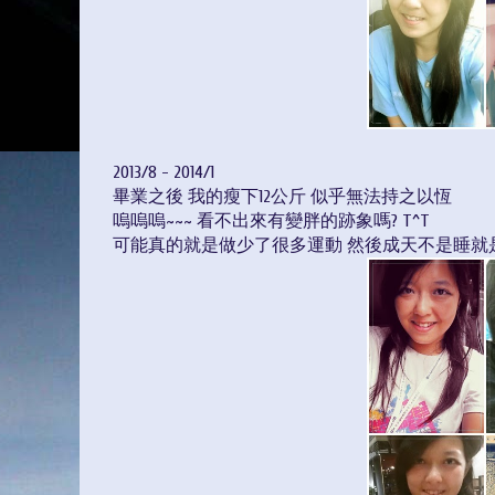
2013/8 - 2014/1
畢業之後 我的瘦下12公斤 似乎無法持之以恆
嗚嗚嗚~~~ 看不出來有變胖的跡象嗎? T^T
可能真的就是做少了很多運動 然後成天不是睡就是坐 