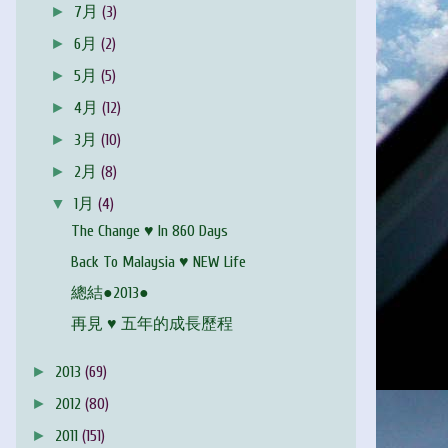
►
7月
(3)
►
6月
(2)
►
5月
(5)
►
4月
(12)
►
3月
(10)
►
2月
(8)
▼
1月
(4)
The Change ♥ In 860 Days
Back To Malaysia ♥ NEW Life
總結●2013●
再見 ♥ 五年的成長歷程
►
2013
(69)
►
2012
(80)
►
2011
(151)