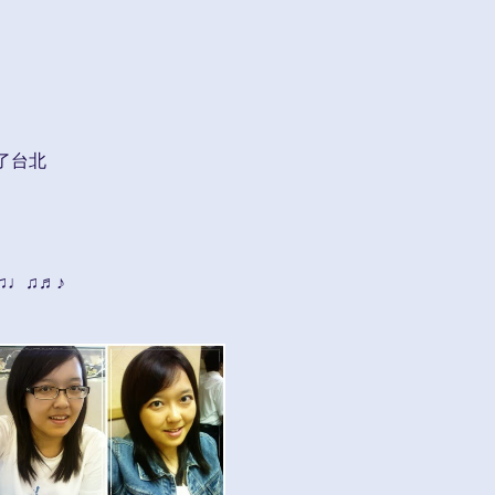
了台北
♫♩♫♬♪