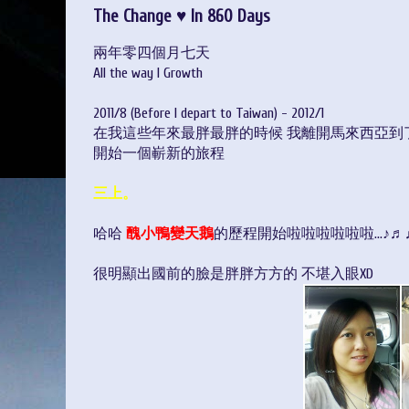
The Change ♥ In 860 Days
兩年零四個月七天
All the way I Growth
2011/8 (Before I depart to Taiwan) - 2012/1
在我這些年來最胖最胖的時候 我離開馬來西亞到
開始一個嶄新的旅程
三上。
哈哈
醜小鴨變天鵝
的歷程開始啦啦啦啦啦啦...♪♬
很明顯出國前的臉是胖胖方方的 不堪入眼XD