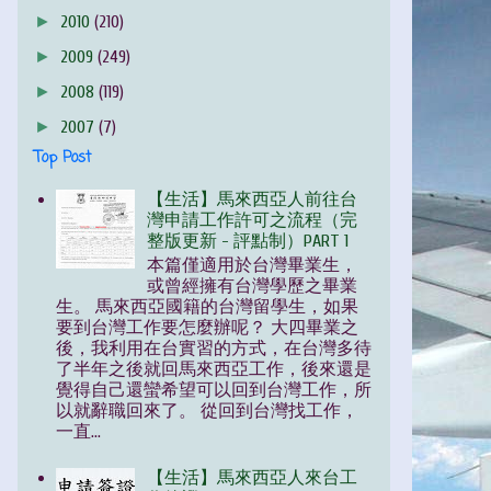
►
2010
(210)
►
2009
(249)
►
2008
(119)
►
2007
(7)
Top Post
【生活】馬來西亞人前往台
灣申請工作許可之流程（完
整版更新 - 評點制）PART 1
本篇僅適用於台灣畢業生，
或曾經擁有台灣學歷之畢業
生。 馬來西亞國籍的台灣留學生，如果
要到台灣工作要怎麼辦呢？ 大四畢業之
後，我利用在台實習的方式，在台灣多待
了半年之後就回馬來西亞工作，後來還是
覺得自己還蠻希望可以回到台灣工作，所
以就辭職回來了。 從回到台灣找工作，
一直...
【生活】馬來西亞人來台工