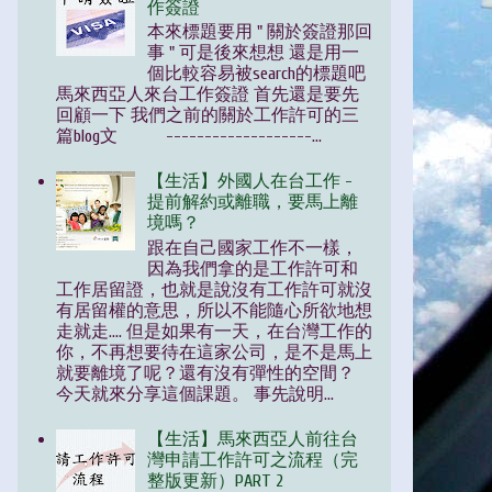
作簽證
本來標題要用 " 關於簽證那回
事 " 可是後來想想 還是用一
個比較容易被search的標題吧
馬來西亞人來台工作簽證 首先還是要先
回顧一下 我們之前的關於工作許可的三
篇blog文 -------------------...
【生活】外國人在台工作 -
提前解約或離職，要馬上離
境嗎？
跟在自己國家工作不一樣，
因為我們拿的是工作許可和
工作居留證，也就是說沒有工作許可就沒
有居留權的意思，所以不能隨心所欲地想
走就走.... 但是如果有一天，在台灣工作的
你，不再想要待在這家公司，是不是馬上
就要離境了呢？還有沒有彈性的空間？
今天就來分享這個課題。 事先說明...
【生活】馬來西亞人前往台
灣申請工作許可之流程（完
整版更新）PART 2