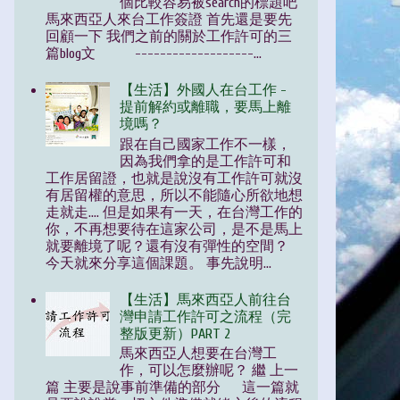
個比較容易被search的標題吧
馬來西亞人來台工作簽證 首先還是要先
回顧一下 我們之前的關於工作許可的三
篇blog文 -------------------...
【生活】外國人在台工作 -
提前解約或離職，要馬上離
境嗎？
跟在自己國家工作不一樣，
因為我們拿的是工作許可和
工作居留證，也就是說沒有工作許可就沒
有居留權的意思，所以不能隨心所欲地想
走就走.... 但是如果有一天，在台灣工作的
你，不再想要待在這家公司，是不是馬上
就要離境了呢？還有沒有彈性的空間？
今天就來分享這個課題。 事先說明...
【生活】馬來西亞人前往台
灣申請工作許可之流程（完
整版更新）PART 2
馬來西亞人想要在台灣工
作，可以怎麼辦呢？ 繼 上一
篇 主要是說事前準備的部分 這一篇就