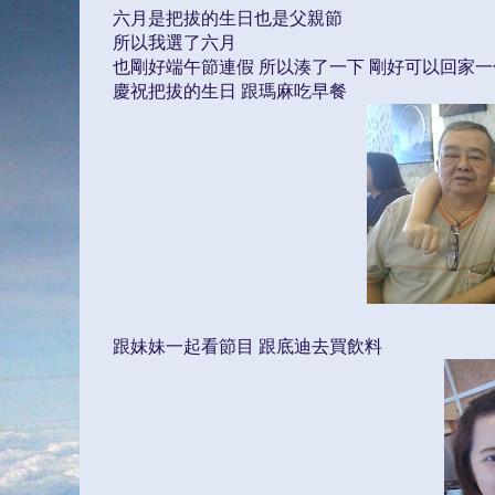
六月是把拔的生日也是父親節
所以我選了六月
也剛好端午節連假 所以湊了一下 剛好可以回家
慶祝把拔的生日 跟瑪麻吃早餐
跟妹妹一起看節目 跟底迪去買飲料