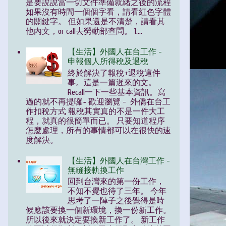
是要說說當一切文件準備就緒之後的流程
如果沒有時間一個個字看，請看紅色字體
的關鍵字。 但如果還是不清楚，請看其
他內文，or call去勞動部查問。 1....
【生活】外國人在台工作 -
申報個人所得稅及退稅
終於解決了報稅+退稅這件
事。這是一篇遲來的文。
Recall一下一些基本資訊。寫
過的就不再提囉~ 歡迎瀏覽 - 外僑在台工
作扣稅方式 報稅其實真的不是一件大工
程，就真的很簡單而已。 只要知道程序
怎麼處理，所有的事情都可以在很快的速
度解決。
【生活】外國人在台灣工作 -
無縫接軌換工作
回到台灣來的第一份工作，
不知不覺也待了三年。 今年
思考了一陣子之後覺得是時
候應該要換一個新環境，換一份新工作。
所以後來就決定要換新工作了。 新工作