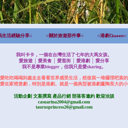
馬生活經驗分享○
○關於旅遊那件事○
○港劇Queen○
我叫卡卡，一個在台灣生活了七年的大馬女孩。
愛旅遊 │ 愛美食 │ 愛逛街 │ 愛港劇 │ 愛分享
我不是專業blogger，但我只是愛sharing。
愛吃吃喝喝到處走走看看世界感受生活，然後寫一堆囉理吧索的
愛在家裡煲劇，特別是港劇。就是一個典型被港劇薰陶長大的小
活動企劃 文案撰寫 產品行銷
部落客邀約
歡迎洽談
casuarina2004@gmail.com
taurusprincess20@gmail.com