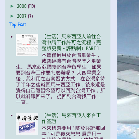
►
2008
(119)
►
2007
(7)
Top Post
【生活】馬來西亞人前往台
灣申請工作許可之流程（完
整版更新 - 評點制）PART 1
本篇僅適用於台灣畢業生，
或曾經擁有台灣學歷之畢業
生。 馬來西亞國籍的台灣留學生，如果
要到台灣工作要怎麼辦呢？ 大四畢業之
後，我利用在台實習的方式，在台灣多待
了半年之後就回馬來西亞工作，後來還是
覺得自己還蠻希望可以回到台灣工作，所
以就辭職回來了。 從回到台灣找工作，
一直...
【生活】馬來西亞人來台工
作簽證
本來標題要用 " 關於簽證那回
事 " 可是後來想想 還是用一