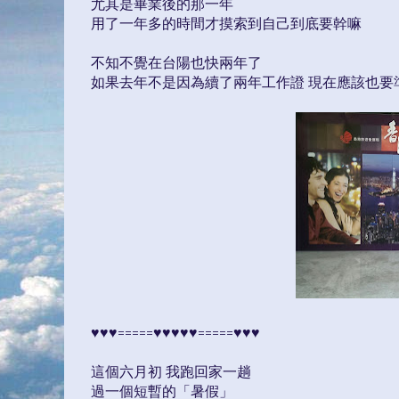
尤其是畢業後的那一年
用了一年多的時間才摸索到自己到底要幹嘛
不知不覺在台陽也快兩年了
如果去年不是因為續了兩年工作證 現在應該也要
♥♥♥=====♥♥♥♥♥=====♥♥♥
這個六月初 我跑回家一趟
過一個短暫的「暑假」