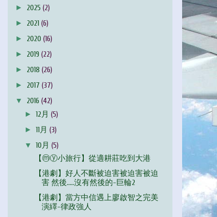
►
2025
(2)
►
2021
(6)
►
2020
(16)
►
2019
(22)
►
2018
(26)
►
2017
(37)
▼
2016
(42)
►
12月
(5)
►
11月
(3)
▼
10月
(5)
【ⓜⓨ小旅行】從適耕莊吃到大港
【港劇】好人不斷被迫害被迫害被迫
害 然後.....沒有然後的-巨輪2
【港劇】當方中信遇上廖啟智之完美
演繹-律政強人