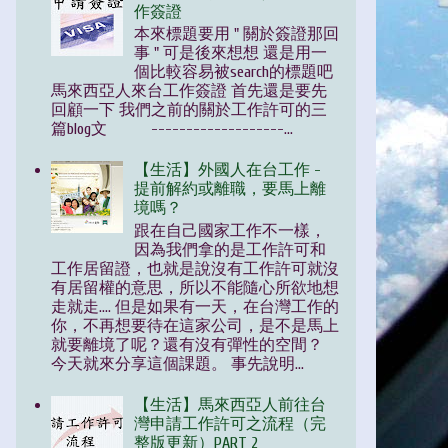
作簽證
本來標題要用 " 關於簽證那回
事 " 可是後來想想 還是用一
個比較容易被search的標題吧
馬來西亞人來台工作簽證 首先還是要先
回顧一下 我們之前的關於工作許可的三
篇blog文 -------------------...
【生活】外國人在台工作 -
提前解約或離職，要馬上離
境嗎？
跟在自己國家工作不一樣，
因為我們拿的是工作許可和
工作居留證，也就是說沒有工作許可就沒
有居留權的意思，所以不能隨心所欲地想
走就走.... 但是如果有一天，在台灣工作的
你，不再想要待在這家公司，是不是馬上
就要離境了呢？還有沒有彈性的空間？
今天就來分享這個課題。 事先說明...
【生活】馬來西亞人前往台
灣申請工作許可之流程（完
整版更新）PART 2