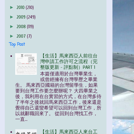
►
2010
(210)
►
2009
(249)
►
2008
(119)
►
2007
(7)
Top Post
【生活】馬來西亞人前往台
灣申請工作許可之流程（完
整版更新 - 評點制）PART 1
本篇僅適用於台灣畢業生，
或曾經擁有台灣學歷之畢業
生。 馬來西亞國籍的台灣留學生，如果
要到台灣工作要怎麼辦呢？ 大四畢業之
後，我利用在台實習的方式，在台灣多待
了半年之後就回馬來西亞工作，後來還是
覺得自己還蠻希望可以回到台灣工作，所
以就辭職回來了。 從回到台灣找工作，
一直...
【生活】馬來西亞人來台工