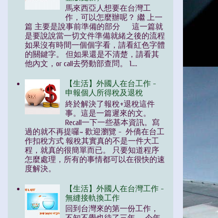
馬來西亞人想要在台灣工
作，可以怎麼辦呢？ 繼 上一
篇 主要是說事前準備的部分 這一篇就
是要說說當一切文件準備就緒之後的流程
如果沒有時間一個個字看，請看紅色字體
的關鍵字。 但如果還是不清楚，請看其
他內文，or call去勞動部查問。 1....
【生活】外國人在台工作 -
申報個人所得稅及退稅
終於解決了報稅+退稅這件
事。這是一篇遲來的文。
Recall一下一些基本資訊。寫
過的就不再提囉~ 歡迎瀏覽 - 外僑在台工
作扣稅方式 報稅其實真的不是一件大工
程，就真的很簡單而已。 只要知道程序
怎麼處理，所有的事情都可以在很快的速
度解決。
【生活】外國人在台灣工作 -
無縫接軌換工作
回到台灣來的第一份工作，