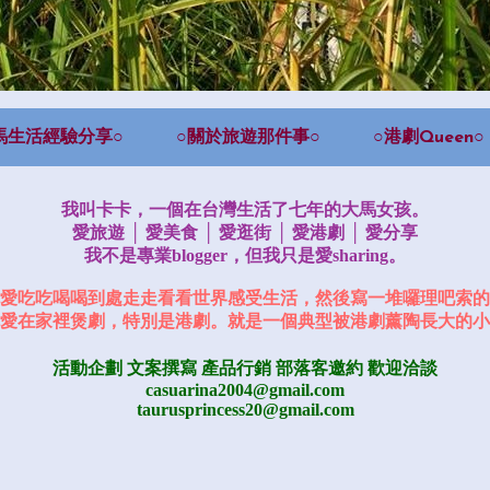
馬生活經驗分享○
○關於旅遊那件事○
○港劇Queen○
我叫卡卡，一個在台灣生活了七年的大馬女孩。
愛旅遊 │ 愛美食 │ 愛逛街 │ 愛港劇 │ 愛分享
我不是專業blogger，但我只是愛sharing。
愛吃吃喝喝到處走走看看世界感受生活，然後寫一堆囉理吧索的
愛在家裡煲劇，特別是港劇。就是一個典型被港劇薰陶長大的小
活動企劃 文案撰寫 產品行銷
部落客邀約
歡迎洽談
casuarina2004@gmail.com
taurusprincess20@gmail.com