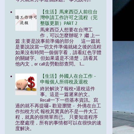
【生活】馬來西亞人前往台
灣申請工作許可之流程（完
整版更新）PART 2
馬來西亞人想要在台灣工
作，可以怎麼辦呢？ 繼 上一
篇 主要是說事前準備的部分 這一篇就
是要說說當一切文件準備就緒之後的流程
如果沒有時間一個個字看，請看紅色字體
的關鍵字。 但如果還是不清楚，請看其
他內文，or call去勞動部查問。 1....
【生活】外國人在台工作 -
申報個人所得稅及退稅
終於解決了報稅+退稅這件
事。這是一篇遲來的文。
Recall一下一些基本資訊。寫
過的就不再提囉~ 歡迎瀏覽 - 外僑在台工
作扣稅方式 報稅其實真的不是一件大工
程，就真的很簡單而已。 只要知道程序
怎麼處理，所有的事情都可以在很快的速
度解決。