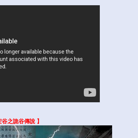
安谷之詭谷傳說 】