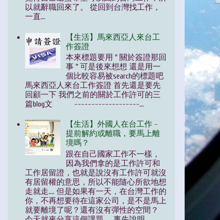
以就辭職回來了。 從回到台灣找工作，
一直...
【生活】馬來西亞人來台工
作簽證
本來標題要用 " 關於簽證那回
事 " 可是後來想想 還是用一
個比較容易被search的標題吧
馬來西亞人來台工作簽證 首先還是要先
回顧一下 我們之前的關於工作許可的三
篇blog文 -------------------...
【生活】外國人在台工作 -
提前解約或離職，要馬上離
境嗎？
跟在自己國家工作不一樣，
因為我們拿的是工作許可和
工作居留證，也就是說沒有工作許可就沒
有居留權的意思，所以不能隨心所欲地想
走就走.... 但是如果有一天，在台灣工作的
你，不再想要待在這家公司，是不是馬上
就要離境了呢？還有沒有彈性的空間？
今天就來分享這個課題。 事先說明...