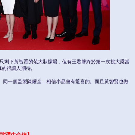
然只剩下黃智賢的范大狀撐場，但有王君馨終於第一次挑大梁當
真的很讓人期待。
 】同一個監製陳耀全，相信小品會有驚喜的。而且黃智賢也做