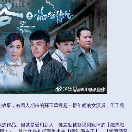
的故事，有讓人期待的蘇玉華撐起一群年輕的女演員，但千萬
敗的作品。但就是愛用新人，像差點被蔡思貝毀掉的【鐵馬戰
啊！）。其他作品包括溫馨小品【師父·明白了】、【愛我請留