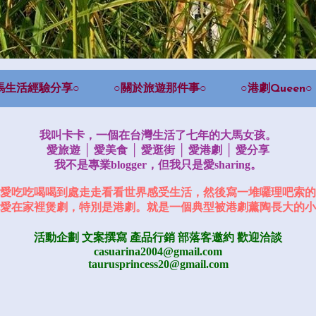
馬生活經驗分享○
○關於旅遊那件事○
○港劇Queen○
我叫卡卡，一個在台灣生活了七年的大馬女孩。
愛旅遊 │ 愛美食 │ 愛逛街 │ 愛港劇 │ 愛分享
我不是專業blogger，但我只是愛sharing。
愛吃吃喝喝到處走走看看世界感受生活，然後寫一堆囉理吧索的
愛在家裡煲劇，特別是港劇。就是一個典型被港劇薰陶長大的小
活動企劃 文案撰寫 產品行銷
部落客邀約
歡迎洽談
casuarina2004@gmail.com
taurusprincess20@gmail.com