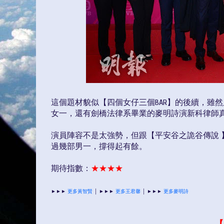
這個題材貌似【四個女仔三個BAR】的後續，雖
女一，還有劍橋法律系畢業的麥明詩演新科律師
演員陣容不是太強勢，但跟【平安谷之詭谷傳說
過幾部男一，撐得起有餘。
期待指數：
★
★
★
★
►►►
更多黃智賢
│
►►►
更多王君馨
│
►►►
更多麥明詩