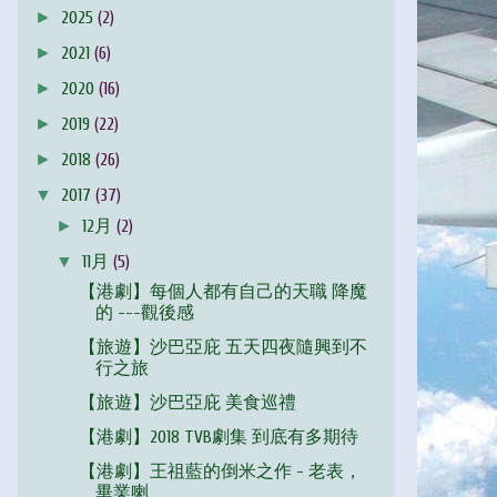
►
2025
(2)
►
2021
(6)
►
2020
(16)
►
2019
(22)
►
2018
(26)
▼
2017
(37)
►
12月
(2)
▼
11月
(5)
【港劇】每個人都有自己的天職 降魔
的 ---觀後感
【旅遊】沙巴亞庇 五天四夜隨興到不
行之旅
【旅遊】沙巴亞庇 美食巡禮
【港劇】2018 TVB劇集 到底有多期待
【港劇】王祖藍的倒米之作 - 老表，
畢業喇