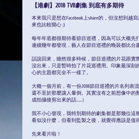
【港劇】2018 TVB劇集 到底有多期待
本來我只是想在Facebook上share的，但沒想
來也比較開心 :)
每年年底都很期待看節目巡禮，因為可以大概先
連續幾年都發現，藝人在節目巡禮的晚裝都比台
話說回來，雖然很多時候，節目巡禮的片花跟實
沒出來，只是暫時拍了片花巡禮用。印象最深刻的
心的主題都完全不一樣了。
大概一個月前，有一份2018節目巡禮的片名列
還不至於那麼讓人暈倒。其實沒有之前想像中的
成拍攝後剪出來的話......）
我不小心發現，我特別期待的劇集都是那幾位這
看似沒什麼，但看到監製之後，就覺得應該是值
先來看片啦！