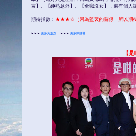
言】、【純熟意外】、【全職沒女】，還有個人認
期待指數：
★
★
★
☆
（因為監製
的關係，所以期待
►►►
更多黃浩然
│
►►►
更多陳凱琳
【是