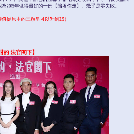
為2015年做得最好的一部【陪著你走】。幾乎是零失敗。
值從原本的三顆星可以升到3.5）
咁的 法官閣下】