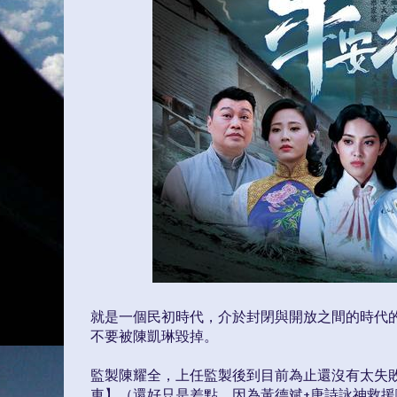
就是一個民初時代，介於封閉與開放之間的時代
不要被陳凱琳毀掉。
監製陳耀全，上任監製後到目前為止還沒有太失
車】（還好只是差點，因為黃德斌+唐詩詠神救援