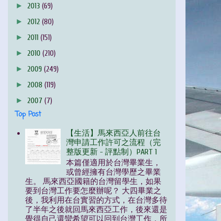
►
2013
(69)
►
2012
(80)
►
2011
(151)
►
2010
(210)
►
2009
(249)
►
2008
(119)
►
2007
(7)
Top Post
【生活】馬來西亞人前往台
灣申請工作許可之流程（完
整版更新 - 評點制）PART 1
本篇僅適用於台灣畢業生，
或曾經擁有台灣學歷之畢業
生。 馬來西亞國籍的台灣留學生，如果
要到台灣工作要怎麼辦呢？ 大四畢業之
後，我利用在台實習的方式，在台灣多待
了半年之後就回馬來西亞工作，後來還是
覺得自己還蠻希望可以回到台灣工作，所