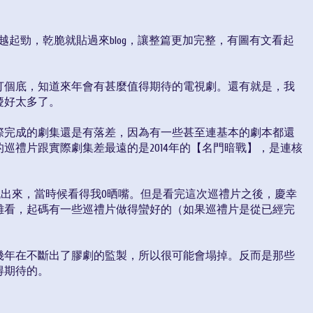
到越寫越起勁，乾脆就貼過來blog，讓整篇更加完整，有圖有文看起
打個底，知道來年會有甚麼值得期待的電視劇。還有就是，我
慶好太多了。
際完成的劇集還是有落差，因為有一些甚至連基本的劇本都還
巡禮片跟實際劇集差最遠的是2014年的【名門暗戰】，是連核
表流出來，當時候看得我O晒嘴。但是看完這次巡禮片之後，慶幸
難看，起碼有一些巡禮片做得蠻好的（如果巡禮片是從已經完
幾年在不斷出了膠劇的監製，所以很可能會塌掉。反而是那些
得期待的。