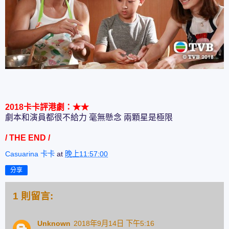
2018卡卡評港劇：
★
★
劇本和演員都很不給力 毫無懸念 兩顆星是極限
/ THE END /
Casuarina 卡卡
at
晚上11:57:00
分享
1 則留言:
Unknown
2018年9月14日 下午5:16