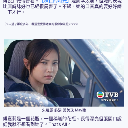
傳說】做得好看。
【棟仁的時光】
是劇本太爛，但她的表現
比唐詩詠好也已經很厲害了。不過，她的口音真的要好好練
一下才行。
（Btw 過了那麼多年，我還是覺得她真的很像陳法拉XDDD）
朱晨麗 飾演 常美珠 May豬
傅嘉莉是一個花瓶，一個稱職的花瓶。長得漂亮但張開口說
話我就不想看到她了。That's All。