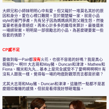
大師兄和小師妹明明心中有愛，但又礙於一堆莫名其妙的原
因和身分，愛在心裡口難開。至於關楚耀一家，就是小品
style的豪門爭產，先有兒子因為媽媽病死對父親生怨，然後
富豪老爸身患絕症，再來心計多多的繼母來算計，最後還來
一場綁架案。明明是一部很勵志的小品，為甚麼硬要套一些
俗套的情節？
CP感不足
要做到每一Pair都
沒有
火花，也很不容易的好嗎？我是真心
佩服的～ 啊!!!! 大志哥和May豬、Duncan和津津、Mathew和
Fiona、糯米和丸丸... 基本上是完全感受不了愛啊啊啊啊!!! 有
沒有人跟我一樣，覺得每一場的吻戲對觀眾而言都是折磨？
尤其大志哥和May豬、Duncan和津津，這雖然一點都不是甚
麼錯綜複雜的感情，但就是看得我好想砸電腦。