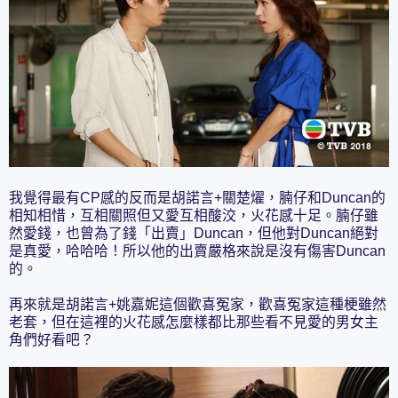
我覺得最有CP感的反而是胡諾言+關楚燿，腩仔和Duncan的
相知相惜，互相關照但又愛互相酸洨，火花感十足。腩仔雖
然愛錢，也曾為了錢「出賣」Duncan，但他對Duncan絕對
是真愛，哈哈哈！所以他的出賣嚴格來說是沒有傷害Duncan
的。
再來就是胡諾言+姚嘉妮這個歡喜冤家，歡喜冤家這種梗雖然
老套，但在這裡的火花感怎麼樣都比那些看不見愛的男女主
角們好看吧？