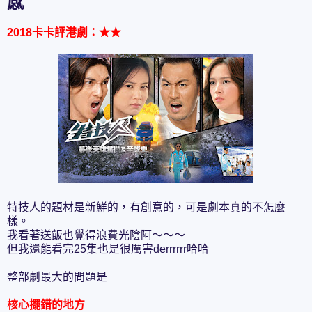
感
2018卡卡評港劇：
★
★
特技人的題材是新鮮的，有創意的，可是劇本真的不怎麼
樣。
我看著送飯也覺得浪費光陰阿～～～
但我還能看完25集也是很厲害derrrrrr哈哈
整部劇最大的問題是
核心擺錯的地方