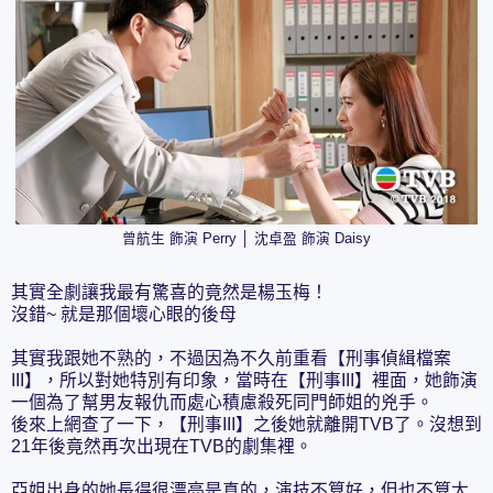
曾航生 飾演 Perry │ 沈卓盈 飾演 Daisy
其實全劇讓我最有驚喜的竟然是楊玉梅！
沒錯~ 就是那個壞心眼的後母
其實我跟她不熟的，不過因為不久前重看【刑事偵緝檔案
III】，所以對她特別有印象，當時在【刑事III】裡面，她飾演
一個為了幫男友報仇而處心積慮殺死同門師姐的兇手。
後來上網查了一下，【刑事III】之後她就離開TVB了。沒想到
21年後竟然再次出現在TVB的劇集裡。
亞姐出身的她長得很漂亮是真的，演技不算好，但也不算太