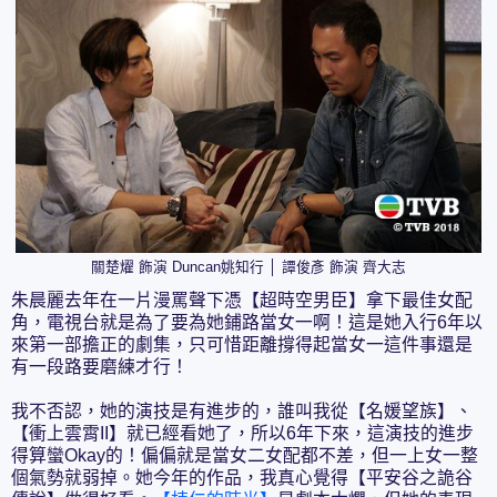
關楚燿 飾演 Duncan姚知行 │ 譚俊彥 飾演 齊大志
朱晨麗去年在一片漫罵聲下憑【超時空男臣】拿下最佳女配
角，電視台就是為了要為她鋪路當女一啊！這是她入行6年以
來第一部擔正的劇集，只可惜距離撐得起當女一這件事還是
有一段路要磨練才行！
我不否認，她的演技是有進步的，誰叫我從【名媛望族】、
【衝上雲霄II】就已經看她了，所以6年下來，這演技的進步
得算蠻Okay的！偏偏就是當女二女配都不差，但一上女一整
個氣勢就弱掉。她今年的作品，我真心覺得【平安谷之詭谷