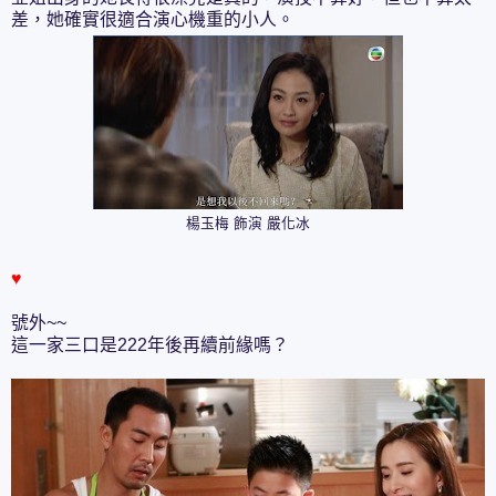
差，她確實很適合演心機重的小人。
楊玉梅 飾演 嚴化冰
♥
號外~~
這一家三口是222年後再續前緣嗎？