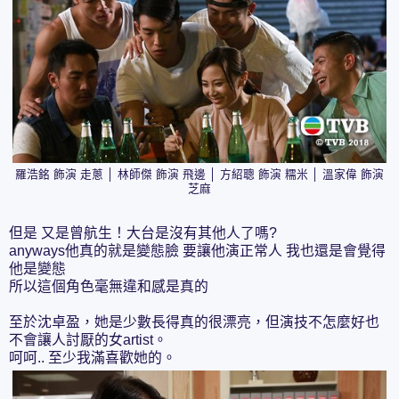
羅浩銘 飾演 走蔥 │
林師傑 飾演 飛邊 │ 方紹聰 飾演 糯米 │ 溫家偉 飾演
芝麻
但是 又是曾航生！大台是沒有其他人了嗎?
anyways他真的就是變態臉 要讓他演正常人 我也還是會覺得
他是變態
所以這個角色毫無違和感是真的
至於沈卓盈，她是少數長得真的很漂亮，但演技不怎麼好也
不會讓人討厭的女artist。
呵呵.. 至少我滿喜歡她的。