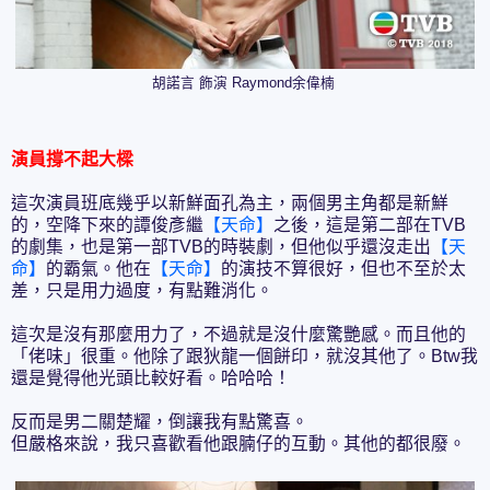
胡諾言 飾演 Raymond余偉楠
演員撐不起大樑
這次演員班底幾乎以新鮮面孔為主，兩個男主角都是新鮮
的，空降下來的譚俊彥繼
【天命】
之後，這是第二部在TVB
的劇集，也是第一部TVB的時裝劇，但他似乎還沒走出
【天
命】
的霸氣。他在
【天命】
的演技不算很好，但也不至於太
差，只是用力過度，有點難消化。
這次是沒有那麼用力了，不過就是沒什麼驚艷感。而且他的
「佬味」很重。他除了跟狄龍一個餅印，就沒其他了。Btw我
還是覺得他光頭比較好看。哈哈哈！
反而是男二關楚耀，倒讓我有點驚喜。
但嚴格來說，我只喜歡看他跟腩仔的互動。其他的都很廢。