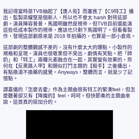
我記得當時是TVB抽起了【唐人街】而塞進了【C9特工】播
出，監製梁耀堅是個新人，所以也不會太 harsh 對待這部
劇。演員陣容普普，馬國明雖然是視帝，但TVB目前還能演
這些低成本製作的視帝，應該也只剩下馬國明了。但看看製
作，發現這部劇原來是 2018 年拍攝的，也算是一部小倉底。
這部劇的整體觀感不差的，沒有什麼太大的爆點，小製作的
規格和呈現，演員也很敬業但不突出，劇情有笑點。把「師
奶」和「特工」兩種元素融合在一起，其實蠻有效果的，奈
何在【反黑路人甲】和類似打鬥主題的【殺手】之後播出，
有點換湯不換藥的感覺。Anyways，整體而言，就是少了記
憶點。
譚嘉儀的『怎麼去愛』作為主題曲很有特工的緊湊feel，但怎
麼聽著卻又有【降魔的】feel，呵呵。但快節奏的主題曲來
說，這首真的挺加分的。