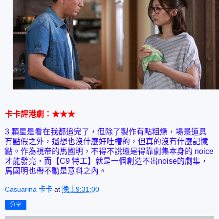
卡卡評港劇：★★★
3 顆星是看在我都追完了，但除了製作有點粗燥，場景道具
有點假之外，還想也沒什麼好吐槽的，但真的沒有什麼記憶
點。作為視帝的馬國明，不得不說還是得靠劇集本身的 noice
才能發亮，而【C9 特工】就是一個創造不出noise的劇集，
馬國明也帶不動是意料之內。
Casuarina 卡卡
at
晚上9:31:00
分享