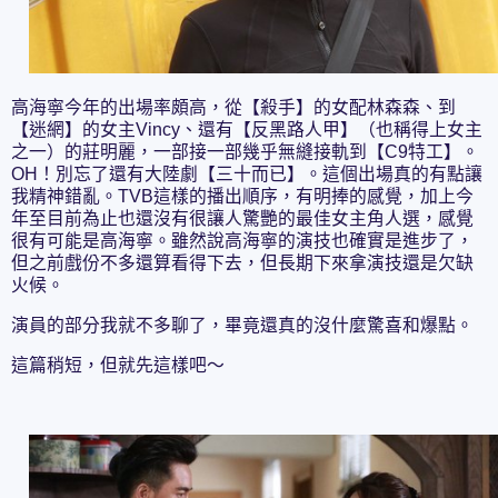
高海寧今年的出場率頗高，從【殺手】的女配林森森、到
【迷網】的女主Vincy、還有【反黑路人甲】（也稱得上女主
之一）的莊明麗，一部接一部幾乎無縫接軌到【C9特工】。
OH！別忘了還有大陸劇【三十而已】。這個出場真的有點讓
我精神錯亂。TVB這樣的播出順序，有明捧的感覺，加上今
年至目前為止也還沒有很讓人驚艷的最佳女主角人選，感覺
很有可能是高海寧。雖然說高海寧的演技也確實是進步了，
但之前戲份不多還算看得下去，但長期下來拿演技還是欠缺
火候。
演員的部分我就不多聊了，畢竟還真的沒什麼驚喜和爆點。
這篇稍短，但就先這樣吧～