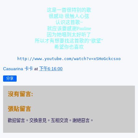
这是一首很特别的歌
很感动 很触人心弦
认识这首歌~
就应该要感谢Pauline
因为她唱到太好听了
所以才有想要找这首歌的“欲望”
希望你也喜欢
http://www.youtube.com/watch?v=xSHoGckcsxo
Casuarina 卡卡
at
下午6:16:00
分享
沒有留言:
張貼留言
歡迎留言。交換意見。互相交流。謝絕惡言。