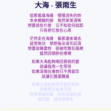
大海 - 張雨生
從那遙遠海邊　慢慢消失的妳

本來模糊的臉　竟然漸漸清晰

想要說些什麼　又不知從何說起

只有把它放在心底
茫然走在海邊　看那潮來潮去

徒勞無功　想把每朵浪花記清

想要說聲愛妳　卻被吹散在風裡

猛然回頭妳在哪裡
如果大海能夠喚回曾經的愛

就讓我用一生等待

如果深情往事妳已不再留恋

就讓它隨風飄遠
如果大海能夠帶走我的哀愁
就像帶走每條河流
所有受過的傷　所有流過的淚
我的愛　請全部帶走
~~~~~~~~~~~~~~~~~~~~~~~~~~~~~~~~~~~~~~~~~~~~~~~~