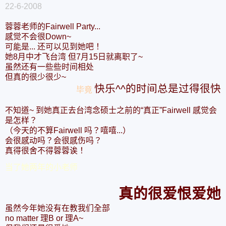
22-6-2008
蓉蓉老师的Fairwell Party...
感觉不会很Down~
可能是... 还可以见到她吧！
她8月中才飞台湾 但7月15日就离职了~
虽然还有一些些时间相处
但真的很少很少~
快乐^^的时间总是过得很快
毕竟
不知道~ 到她真正去台湾念硕士之前的“真正”Fairwell 感觉会
是怎样？
（今天的不算Fairwell 吗？嘻嘻...）
会很感动吗？会很感伤吗？
真得很舍不得蓉蓉诶！
当了她两年的小老师
真的很爱恨爱她
虽然今年她没有在教我们全部
no matter 理B or 理A~