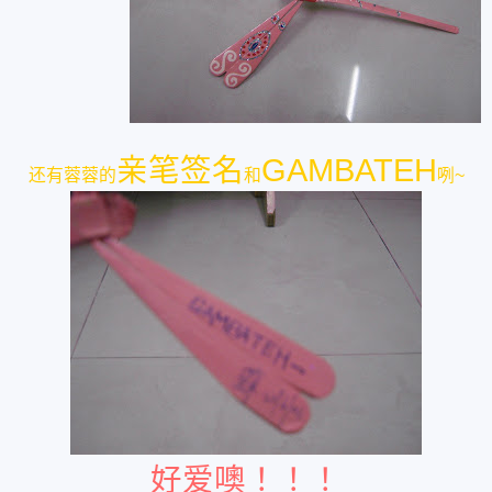
亲笔签名
GAMBATEH
还有蓉蓉的
和
咧~
好爱噢！！！