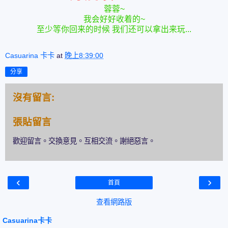
蓉蓉~
我会好好收着的~
至少等你回来的时候 我们还可以拿出来玩...
Casuarina 卡卡
at
晚上8:39:00
分享
沒有留言:
張貼留言
歡迎留言。交換意見。互相交流。謝絕惡言。
‹
›
首頁
查看網路版
Casuarina卡卡