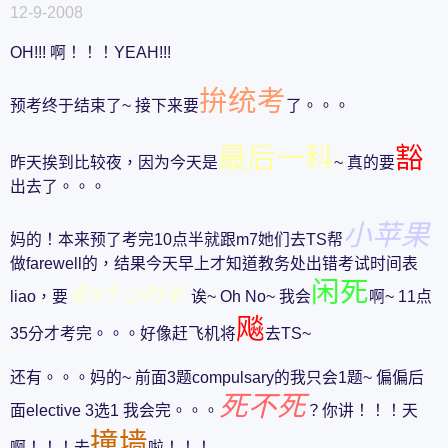
12-9-2008
OH!!! 啊！！！YEAH!!!
拚统考
预考终于结束了~ 接下来要
了。。。
最后一科
豁
昨天挨到比较夜，因为今天是
~ 真的要
出去了。。。
小苹果
妈的！本来预了考完10点半就跟m7她们去TS帮
做farewell的，结果今天早上才知道教务处出错考试时间表
闲死
考3个小时半
liao，要
诶~ Oh No~ 我会
啊~ 11点
飚
35分才考完。。。好像赶飞机将
去TS~
还有。。。妈的~ 前面3题compulsary的我只会1题~ 偏偏后
死不死
面elective 3选1 我会完。。。
？你讲！！！天
撞墙
啊！！！去
啦！！！