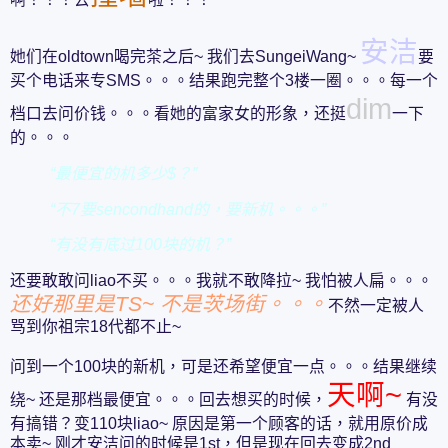
安洁
她们在oldtown喝完茶之后~ 我们去SungeiWang~
要
买个电话来专SMS。。。结果跑完整个3楼一圈。。。每一个
dim
档口去问价钱。。。看她的富家女的形象，还挺
一下
的。。。
“最便宜的机多少$？”
“不7要sencondhand的，要新机。。。”
“有没有底过100块的机？”
还要敢敢问liao不买。。。我就不敢降拉~ 我怕被人扁。。。
还好那里是TS~ 不是茨场街。。。
不然一定被人
骂到你祖宗18代都不止~
问到一个100块的新机，可是还希望便宜一点。。。结果继续
天啊~
绕~ 还是那档最便宜。。。回去想买的时候，
有没
有搞错？变110块liao~ 原因是第一个顾客的话，就用原价成
本卖~ 刚才安洁问的时候是1st，但是现在回去变成2nd