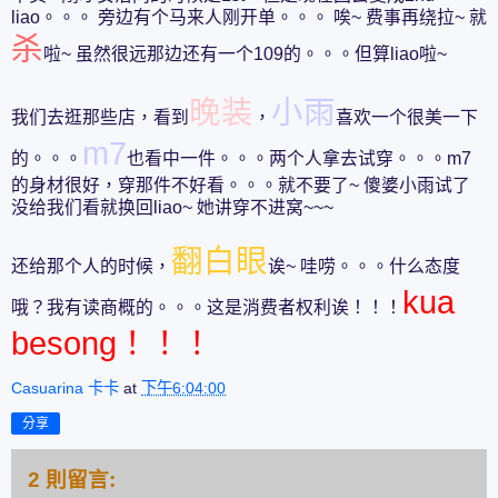
liao。。。 旁边有个马来人刚开单。。。 唉~ 费事再绕拉~ 就
杀
啦~ 虽然很远那边还有一个109的。。。但算liao啦~
晚装
小雨
我们去逛那些店，看到
，
喜欢一个很美一下
m7
的。。。
也看中一件。。。两个人拿去试穿。。。m7
的身材很好，穿那件不好看。。。就不要了~ 傻婆小雨试了
没给我们看就换回liao~ 她讲穿不进窝~~~
翻白眼
还给那个人的时候，
诶~ 哇唠。。。什么态度
kua
哦？我有读商概的。。。这是消费者权利诶！！！
besong！！！
Casuarina 卡卡
at
下午6:04:00
分享
2 則留言: