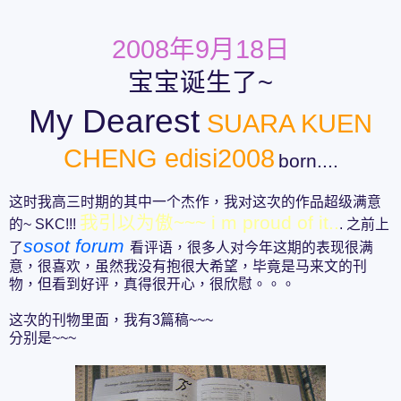
2008年9月18日
宝宝诞生了~
My Dearest
SUARA KUEN
CHENG edisi2008
born....
这时我高三时期的其中一个杰作，我对这次的作品超级满意
我引以为傲~~~ i m proud of it..
的~ SKC!!!
. 之前上
sosot forum
了
看评语，很多人对今年这期的表现很满
意，很喜欢，虽然我没有抱很大希望，毕竟是马来文的刊
物，但看到好评，真得很开心，很欣慰。。。
这次的刊物里面，我有3篇稿~~~
分别是~~~