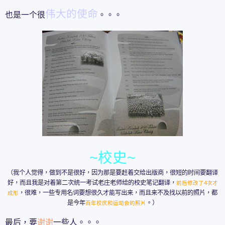
伟大的使命
也是一个很
。。。
~校史~
（我个人觉得，做到不是很好，因为那是要赶着交给出版商，很短的时间要翻译
好，而且我是对着第二次统一考试老庄老师给的校史笔记翻译，
前后修改了4次才
，很难，一些专用名词要想很久才能写出来，而且来不及找以前的照片，都
成形
是今年
。）
百年校庆和运动会的照片
最后，要
谢谢
一些人。。。