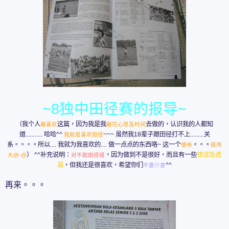
~8独中田径赛的报导~
（我个人
这篇，因为我是我
去做的，认识我的人都知
最喜欢
最花心思及时间
道........... 哈哈^^
~~~ 虽然我18辈子跟田径打不上.........关
我就是喜欢田径
系。。。。所以.... 我就为我喜欢的.... 做一点点的东西咯~ 这一个
。。。
使命
很伟
）
^^补充说明：
，因为做到不是很好，而且有一些
错误及遗
大@-@
对不起田径组
漏
，但我还是很喜欢，希望你们
^^
不要介意
再来。。。