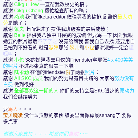
感谢
Cikgu Liew
一直帮我改校史的稿；
感谢
Cikgu Chang
帮忙检查所有的稿；
感谢
燕池
我们的ketua editor 催稿等我的稿排版 整份
最大功
劳
是她了；
感谢
紫岚
上面讲过了 提供我班级赛的最后成绩；
感谢
Belle
提供我八独中田径赛的成绩 但要骂一下 因为我跟
她要的照片最后
不了了之
没有给到我 害我自己去找 还要用自
己拍到不好看的 就是
淑婷
那张
婉儿
和
小包
都讲淑婷一定会
呱
呱叫
；
感谢
小包
38的她逼我去月仪的Friendster拿那张
4 x 400美美
的照片
不过那张真的很美一下啦;
感谢
陆永勤
在他的friendster
偷
了两张
照片
；
感谢
All SKC 成员
我们的努力是有目共睹的 大家的
努力没有
白费
做到很好
感谢
全部喜欢这一期的人
你们的支持会是SKC进步的
原动力
我们会继续努力
要
骂人
。。。
宝贝晓凌
没什么贡献的家伙 编委里面你算最senang了 要做
多点事
谢谢大家支持。。。 希望你们
喜欢
~~~