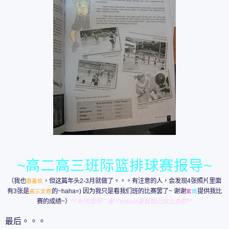
~高二高三班际篮排球赛报导~
（我也
，但这篇年头2-3月就做了。。。有注意的人，会发现4张照片里面
很喜欢
有3张是
的~haha=) 因为我只是看我们班的比赛罢了~ 谢谢
提供我比
高三文商
紫
岚
赛的成绩~）
^^补充说明：那个colour是我自己涂上去的^^
最后。。。