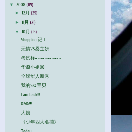
▼
2008
(119)
►
12月
(29)
►
11月
(21)
▼
10月
(13)
Shopping 记 1
无情VS桑芷妍
考试样~~~~~~~~~~~
华裔小姐08
全球华人新秀
我的SKC宝贝
I am back!!!
OMG!!!
大嫂......
《少年四大名捕》
Today........