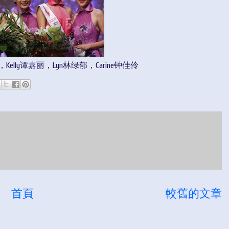
，Kelly谭嘉丽，Lyn林绿郁，Carine钟佳伶
首頁
較舊的文章