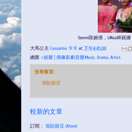
Queen陈婉倩，LiNaa林丽娜
大馬公主
Casuarina 卡卡
at
下午4:45:00
總匯
○娛樂│偶像影劇音樂Music. Drama. Artist.
沒有留言:
張貼留言
較新的文章
訂閱：
張貼留言 (Atom)