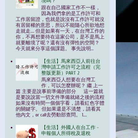
境嗎？
跟在自己國家工作不一樣，
因為我們拿的是工作許可和
工作居留證，也就是說沒有工作許可就沒
有居留權的意思，所以不能隨心所欲地想
走就走.... 但是如果有一天，在台灣工作的
你，不再想要待在這家公司，是不是馬上
就要離境了呢？還有沒有彈性的空間？
今天就來分享這個課題。 事先說明...
【生活】馬來西亞人前往台
灣申請工作許可之流程（完
整版更新）PART 2
馬來西亞人想要在台灣工
作，可以怎麼辦呢？ 繼 上一
篇 主要是說事前準備的部分 這一篇就
是要說說當一切文件準備就緒之後的流程
如果沒有時間一個個字看，請看紅色字體
的關鍵字。 但如果還是不清楚，請看其
他內文，or call去勞動部查問。 1....
【生活】外國人在台工作 -
申報個人所得稅及退稅