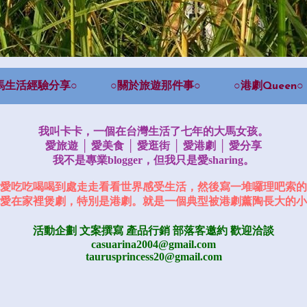
馬生活經驗分享○
○關於旅遊那件事○
○港劇Queen○
我叫卡卡，一個在台灣生活了七年的大馬女孩。
愛旅遊 │ 愛美食 │ 愛逛街 │ 愛港劇 │ 愛分享
我不是專業blogger，但我只是愛sharing。
愛吃吃喝喝到處走走看看世界感受生活，然後寫一堆囉理吧索的
愛在家裡煲劇，特別是港劇。就是一個典型被港劇薰陶長大的小
活動企劃 文案撰寫 產品行銷
部落客邀約
歡迎洽談
casuarina2004@gmail.com
taurusprincess20@gmail.com