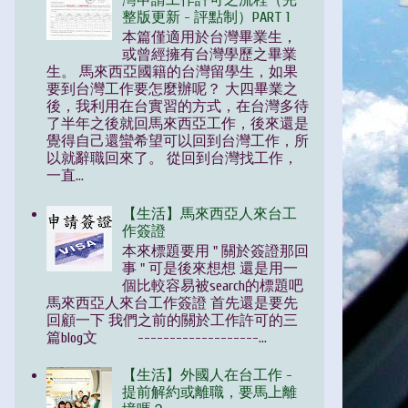
灣申請工作許可之流程（完
整版更新 - 評點制）PART 1
本篇僅適用於台灣畢業生，
或曾經擁有台灣學歷之畢業
生。 馬來西亞國籍的台灣留學生，如果
要到台灣工作要怎麼辦呢？ 大四畢業之
後，我利用在台實習的方式，在台灣多待
了半年之後就回馬來西亞工作，後來還是
覺得自己還蠻希望可以回到台灣工作，所
以就辭職回來了。 從回到台灣找工作，
一直...
【生活】馬來西亞人來台工
作簽證
本來標題要用 " 關於簽證那回
事 " 可是後來想想 還是用一
個比較容易被search的標題吧
馬來西亞人來台工作簽證 首先還是要先
回顧一下 我們之前的關於工作許可的三
篇blog文 -------------------...
【生活】外國人在台工作 -
提前解約或離職，要馬上離