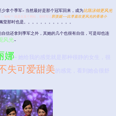
至少拿个季军~ 当然最好是那个冠军回来，成为
比陈泳锦更风光
郭羡妮——比李嘉欣更风光的香港小
过？！ 哈哈^^ 就是在某个网站，曾经写过
佩莹那时也是。。。。。。。。。。。。
的自信还拿到季军之外，其她的几个也很有自信，可是却也连
再现风光
~
林丽娜
~ 她给我的感觉就是那种很静的女生，很
不失可爱甜美
的感觉，看到她会很舒