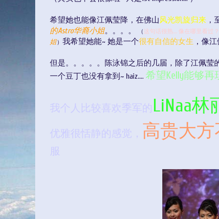
希望她也能像江佩莹降，在佛山
风光凯旋归来
，
的Astro华裔小姐
。。。。
（
这句话很熟.... 像在哪里看
我希望她能~ 她是一个
很有自信的女生
，像江
姐
）
但是。。。。。陈泳锦之后的几届，除了江佩莹
希望Kelly能够
一个豆丁也没有拿到~ haiz....
LiNaa
我个人比较喜欢季军的
高贵大方
优雅很恬静的感觉，
服