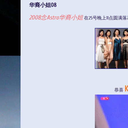
华裔小姐08
2008念Astro华裔小姐
在25号晚上11点圆满落
恭喜