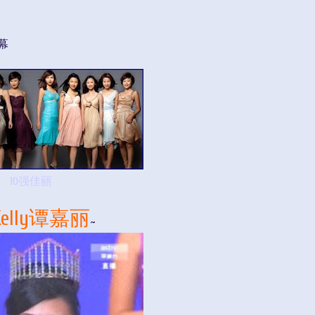
幕
10强佳丽
Kelly谭嘉丽
~