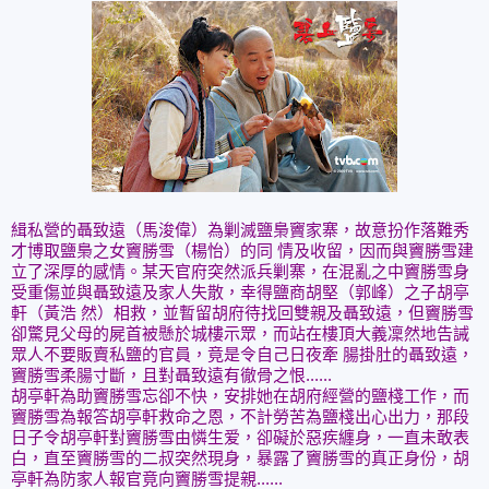
緝私營的聶致遠（馬浚偉）為剿滅鹽梟竇家寨，故意扮作落難秀
才博取鹽梟之女竇勝雪（楊怡）的同 情及收留，因而與竇勝雪建
立了深厚的感情。某天官府突然派兵剿寨，在混亂之中竇勝雪身
受重傷並與聶致遠及家人失散，幸得鹽商胡堅（郭峰）之子胡亭
軒（黃浩 然）相救，並暫留胡府待找回雙親及聶致遠，但竇勝雪
卻驚見父母的屍首被懸於城樓示眾，而站在樓頂大義凜然地告誡
眾人不要販賣私鹽的官員，竟是令自己日夜牽 腸掛肚的聶致遠，
竇勝雪柔腸寸斷，且對聶致遠有徹骨之恨......
胡亭軒為助竇勝雪忘卻不快，安排她在胡府經營的鹽棧工作，而
竇勝雪為報答胡亭軒救命之恩，不計勞苦為鹽棧出心出力，那段
日子令胡亭軒對竇勝雪由憐生爱，卻礙於惡疾纏身，一直未敢表
白，直至竇勝雪的二叔突然現身，暴露了竇勝雪的真正身份，胡
亭軒為防家人報官竟向竇勝雪提親......