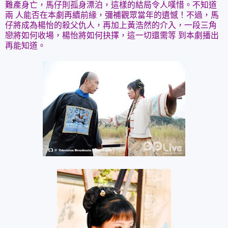
難產身亡，馬仔則孤身漂泊，這樣的結局令人嘆惜。不知道
兩 人能否在本劇再續前緣，彌補觀眾當年的遺憾！不過，馬
仔將成為楊怡的殺父仇人，再加上黃浩然的介入，一段三角
戀將如何收場，楊怡將如何抉擇，這一切還需等 到本劇播出
再能知道。