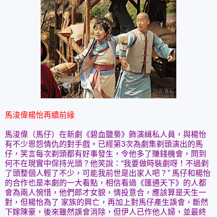
馬浚偉楊怡再續前緣
馬浚偉（馬仔）在新劇《碧血鹽梟》飾演緝私人員，與楊怡
有不少恩怨情仇的對手戲。已經第3次為劇集剃頭演出的馬
仔，笑言每次剃頭都有好事發生，令他多了賺錢機會，問到
何不在現實中保持光頭？他笑說：“我要做時裝劇呀！不過剃
了頭整個人輕了不少，可能我前世是出家人吧？”
馬仔和楊怡
的合作也是本劇的一大看點，相信看過《匯通天下》的人都
會為兩人惋惜，他們郎才女貌，情投意合，應該算是天生一
對，但楊怡為了 家族的興亡，再加上對馬仔產生誤會，斷然
下嫁陳豪，後來雖然誤會消除，但伊人已作他人婦，並最終