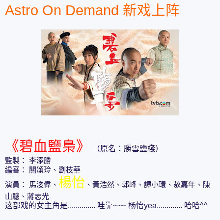
Astro On Demand 新戏上阵
《碧血鹽梟》
（原名：勝雪鹽棧）
監製： 李添勝
編審： 關頌玲、劉枝華
楊怡
演員： 馬浚偉、
、黃浩然、郭峰、譚小環、敖嘉年、陳
山聰、蔣志光
这部戏的女主角是.............. 哇靠~~~ 杨怡yea............. 哈哈^^