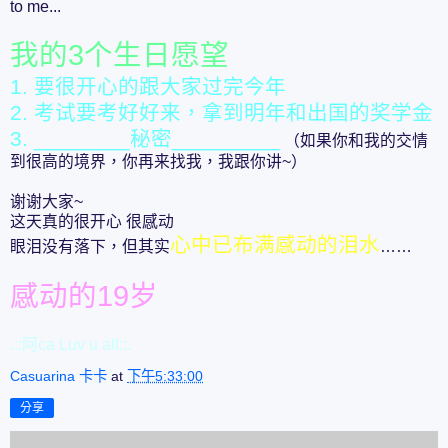
to me...
我的3个生日愿望
1. 要很开心的跟大家过完今年
2. 考试要考好好来，拿到明年和出国的奖学金
3. ________秘密_________
（如果你和我的交情
到很高的境界，你再来找我，我跟你讲~）
谢谢大家~
这天真的很开心 很感动
心中已布满感动的泪水
眼泪没有落下，但其实
……
感动的19岁
.::阿ca Luv u all::.
Casuarina 卡卡
at
下午5:33:00
分享