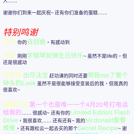
人……
谢谢你们到来一起庆祝~ 还有你们准备的蛋糕……
特别鸣谢
日华
自创曲
你的
，有感动到
子忻
学钢琴就弹生日快乐
刚刚
~ 虽然不是life的，但
还是很感动
草和得
出尽法宝
帮我mo了整个
赶功课的同时还要
钟头的Look
虽然不是很能够接受变装后的我，但我真的
很喜欢~
谢谢尔汶
第一个也是唯一一个4月20号打电话
给我的
Limited Edition Flash
…… 很感动~ 还有你的
Drive
Mcdonald套餐
，我很喜欢…… 还有还有~ 我的
晚餐
Secret Recipe
，还有跟松云一起去买的那个
~ 谢