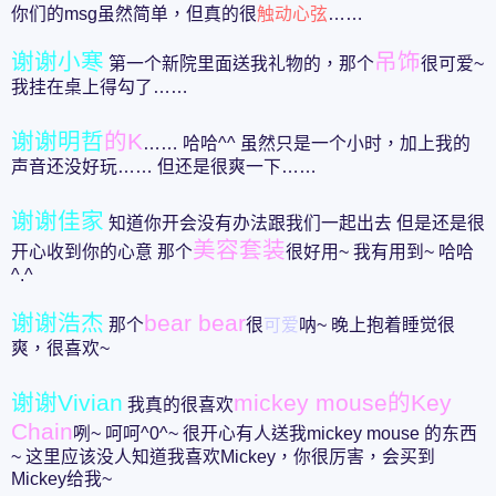
你们的msg虽然简单，但真的很
触动心弦
……
谢谢小寒
吊饰
第一个新院里面送我礼物的，那个
很可爱~
我挂在桌上得勾了……
谢谢明哲
的K
…… 哈哈^^ 虽然只是一个小时，加上我的
声音还没好玩…… 但还是很爽一下……
谢谢佳家
知道你开会没有办法跟我们一起出去 但是还是很
美容套装
开心收到你的心意 那个
很好用~ 我有用到~ 哈哈
^.^
谢谢浩杰
bear bear
那个
很
可爱
呐~ 晚上抱着睡觉很
爽，很喜欢~
谢谢Vivian
mickey mouse的Key
我真的很喜欢
Chain
咧~ 呵呵^0^~ 很开心有人送我mickey mouse 的东西
~ 这里应该没人知道我喜欢Mickey，你很厉害，会买到
Mickey给我~