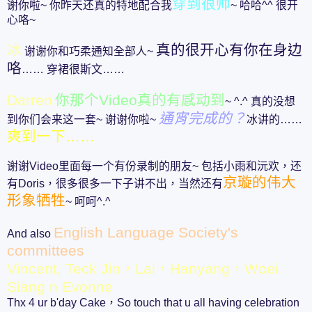
穿到很帅
谢你啦~ 你昨天还真的特地配合我
~ 哈哈^^ 很开
心咯~
冰
真的很开心有你在身边
谢谢你和巧柔通知全部人~
咯
…… 穿裙很斯文……
Darren
你那个Video真的有感动到
~ ^.^ 真的没想
通宵完成的？
到你们会来这一套~ 谢谢你啦~
冰讲的……
爽到一下……
谢谢Video里面每一个有份录制的朋友~ 包括小雨和沅欢，还
京璇的伟大
有Doris，很多很多一下子讲不出，当然还有
形象牺牲
~ 呵呵^.^
English Language Society's
And also
committees
Vincent, Teck Jin，Lai，Hanyang，Woei
Siang n Evonne
Thx 4 ur b'day Cake，So touch that u all having celebration