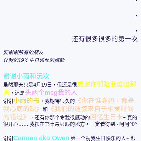
.
.
还有很多很多的第一次
要谢谢所有的朋友
让我的19岁生日如此的撼动
谢谢小雨和沅欢
感谢你们陪我度过那
虽然那天只是4月19日，但还是很
天
头两个msg我的人
，还是
小雨的书
《你在谁身边，都是
谢谢
，我期待很久的
我心底的缺》
《我们的遗憾来自于相爱时间
和
的错过》
回忆生日卡
，还有你那个令我很感动的
~ 真的
很开心…… 我摆在书桌最显眼的地方，一定看得到~ 呵呵^
0^
Carmen aka Owen
谢谢
第一个祝我生日快乐的人~ 也