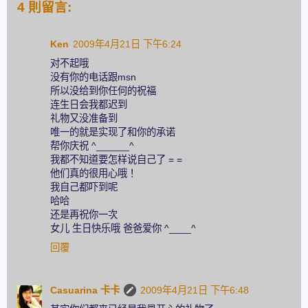
4 則留言:
Ken
2009年4月21日 下午6:24
对不起哦
没有你的电话跟msn
所以没给到你任何的祝福
连生日会我都迟到
礼物又没准备到
唯一的就是实现了和你的承诺
帮你庆祝 ^______^
我都不知道要怎样说自己了 = =
他们真的很用心哦！
我自己都吓到呢
哈哈
还是再祝你一次
女儿 生日快乐哦 爸爸爱你 ^____^
回覆
Casuarina 卡卡
2009年4月21日 下午6:48