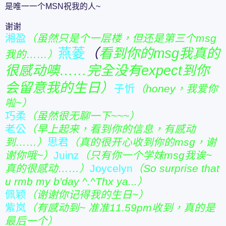
是唯一一个MSN祝我的人~
谢谢
湘盈
（虽然只是个一层楼，但还是第三个msg
燕菱
（
看到你的msg我真的
我的……）
很感动噢……完全没有expect到你
会留意我的生日）
子忻
（honey，我爱你
啦~）
巧柔
（虽然很无聊一下~~~）
老公
（早上起来，看到你的信息，有感动
到……）
思君
（真的很开心收到你的msg，谢
谢你哦~）
Juinz
（只有你一个学妹msg我诶~
真的很感动……）
Joycelyn
（So surprise that
u rmb my b'day ^.^Thx ya...）
佩颖
（谢谢你记得我的生日~）
紫岚
（有感动到~ 准准11.59pm收到，真的是
最后一个）