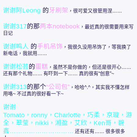
谢谢阿Leong
的
牙刷架
，很可爱又很管用涅……
谢谢317
的那
两本notebook
，最近真的很需要用来写
日记
谢谢鸣人
的
手机吊饰
，我很久没用吊饰了，等我换了
新电话，我就用……
谢谢松芸
的
蛋糕
，虽然不是你做的，但还是很开心……
还有那个礼物…… 有吓到一下…… 真的很有“创意”~
谢谢313
的那个
“公司包”
，哈哈^.^，其实我不懂怎样
用咯~ 不过真的很好看一下~
谢谢
Tomato，ronny，Charlotte，巧柔，京璇，游
全，翠莹，nikki，湘盈，艾欣，Ken哥，碧
鑫…………………………
还有还有…… 很多很多