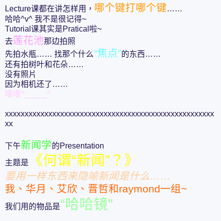
哪个键打哪个键
Lecture课都在讲怎样用，
……
哈哈^v^ 我不是很记得~
Tutorial课其实是Pratical啦~
莲花池
去
那边拍照
“焦点”
先拍水瓶…… 找那个什么
的东西……
还有拍树叶和花朵……
没有照片
因为相机还了……
嘻嘻^_____^
xxxxxxxxxxxxxxxxxxxxxxxxxxxxxxxxxxxxxxxxxxxxxxxxxxxxx
xx
新闻学
下午
的Presentation
《何谓“新闻”？》
主题是
要用一样东西来隐喻新闻是什么……
我、华月、艾欣、晋哲和raymond一组~
“哈哈镜”
我们用的物品是