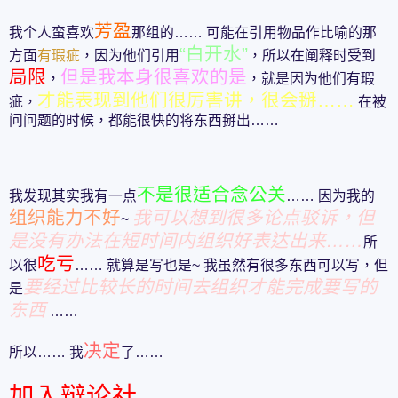
芳盈
我个人蛮喜欢
那组的…… 可能在引用物品作比喻的那
“白开水”
方面
有瑕疵
，因为他们引用
，所以在阐释时受到
局限
但是我本身很喜欢的是
，
，就是因为他们有瑕
才能表现到他们很厉害讲，很会掰……
疵，
在被
问问题的时候，都能很快的将东西掰出……
不是很适合念公关
我发现其实我有一点
…… 因为我的
组织能力不好
我可以想到很多论点驳诉，但
~
是没有办法在短时间内组织好表达出来……
所
吃亏
以很
…… 就算是写也是~ 我虽然有很多东西可以写，但
要经过比较长的时间去组织才能完成要写的
是
东西
……
决定
所以…… 我
了……
加入辩论社……