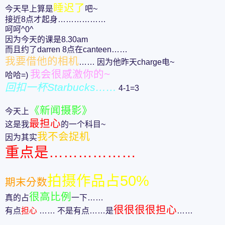
睡迟了
今天早上算是
吧~
接近8点才起身………………
呵呵^0^
因为今天的课是8.30am
而且约了darren 8点在canteen……
我要借他的相机
…… 因为他昨天charge电~
我会很感激你的~
哈哈=)
回扣一杯Starbucks……
4-1=3
《新闻摄影》
今天上
最担心
这是我
的一个科目~
我不会捉机
因为其实
重点是………………
拍摄作品占50%
期末分数
很高比例
真的占
一下……
很很很很担心
有点
担心
…… 不是有点……是
……