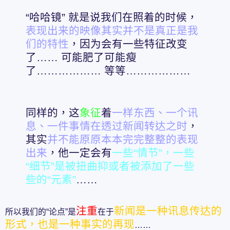
“哈哈镜” 就是说我们在照着的时候，
表现出来的映像其实并不是真正是我
们的特性
，因为会有一些特征改变
了…… 可能肥了可能瘦
了……………… 等等………………
同样的，这
象征
着
一样东西、一个讯
息、一件事情在透过新闻转达之时
，
其实
并不能原原本本完完整整的表现
出来
，他一定会有
一些“情节”，一些
“细节”是被扭曲抑或者被添加了一些
些的“元素”
……
注重
新闻是一种讯息传达的
所以我们的“论点”是
在于
形式，也是一种事实的再现
……