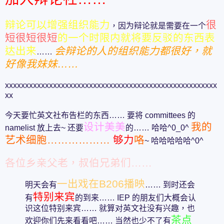
辩论可以增强组织能力
很
，因为辩论就是需要在一个
短很短很短
的一个时限内就将要反驳的东西表
达出来
会辩论的人的组织能力都很好，就
……
好像我妹妹……
xxxxxxxxxxxxxxxxxxxxxxxxxxxxxxxxxxxxxxxxxxxxxxxxxxxxx
xx
今天要忙英文社布告栏的东西…… 要将 committees 的
设计美美
我的
namelist 放上去~ 还要
的…… 哈哈^0_0^
艺术细胞………………
够力
咯
~ 哈哈哈哈哈^0^
各位乡亲父老，叔伯兄弟们……
一出戏在B206播映
明天会有
…… 到时还会
特别来宾
有
的到来…… IEP 的朋友们大概会认
识这位特别来宾…… 就算对英文社没有兴趣，也
茶点
欢迎你们先来看看吧…… 当然也少不了有