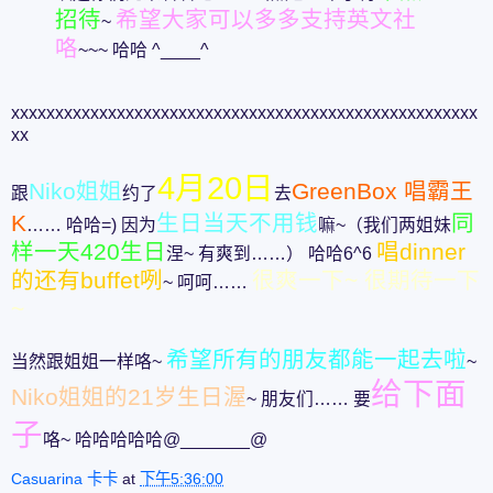
招待
希望大家可以多多支持英文社
~
咯
~~~ 哈哈 ^____^
xxxxxxxxxxxxxxxxxxxxxxxxxxxxxxxxxxxxxxxxxxxxxxxxxxxxx
xx
4月20日
Niko姐姐
GreenBox 唱霸王
跟
约了
去
K
生日当天不用钱
同
…… 哈哈=) 因为
嘛~（我们两姐妹
样一天420生日
唱dinner
涅~ 有爽到……） 哈哈6^6
的还有buffet咧
很爽一下~ 很期待一下
~ 呵呵……
~
希望所有的朋友都能一起去啦
当然跟姐姐一样咯~
~
给下面
Niko姐姐的21岁生日渥
~ 朋友们…… 要
子
咯~ 哈哈哈哈哈@_______@
Casuarina 卡卡
at
下午5:36:00