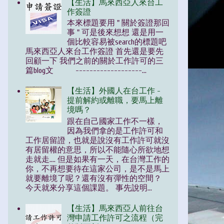
【生活】馬來西亞人來台工
作簽證
本來標題要用 " 關於簽證那回
事 " 可是後來想想 還是用一
個比較容易被search的標題吧
馬來西亞人來台工作簽證 首先還是要先
回顧一下 我們之前的關於工作許可的三
篇blog文 -------------------...
【生活】外國人在台工作 -
提前解約或離職，要馬上離
境嗎？
跟在自己國家工作不一樣，
因為我們拿的是工作許可和
工作居留證，也就是說沒有工作許可就沒
有居留權的意思，所以不能隨心所欲地想
走就走.... 但是如果有一天，在台灣工作的
你，不再想要待在這家公司，是不是馬上
就要離境了呢？還有沒有彈性的空間？
今天就來分享這個課題。 事先說明...
【生活】馬來西亞人前往台
灣申請工作許可之流程（完