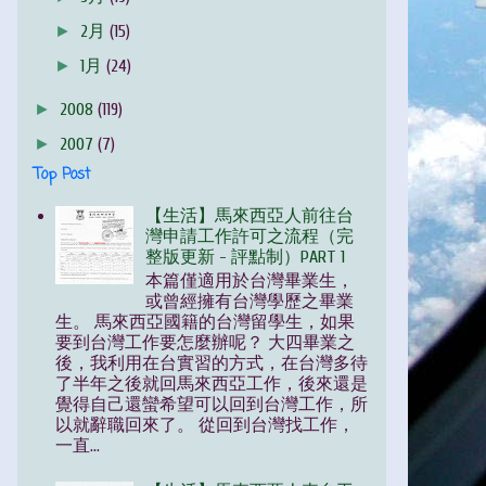
►
2月
(15)
►
1月
(24)
►
2008
(119)
►
2007
(7)
Top Post
【生活】馬來西亞人前往台
灣申請工作許可之流程（完
整版更新 - 評點制）PART 1
本篇僅適用於台灣畢業生，
或曾經擁有台灣學歷之畢業
生。 馬來西亞國籍的台灣留學生，如果
要到台灣工作要怎麼辦呢？ 大四畢業之
後，我利用在台實習的方式，在台灣多待
了半年之後就回馬來西亞工作，後來還是
覺得自己還蠻希望可以回到台灣工作，所
以就辭職回來了。 從回到台灣找工作，
一直...