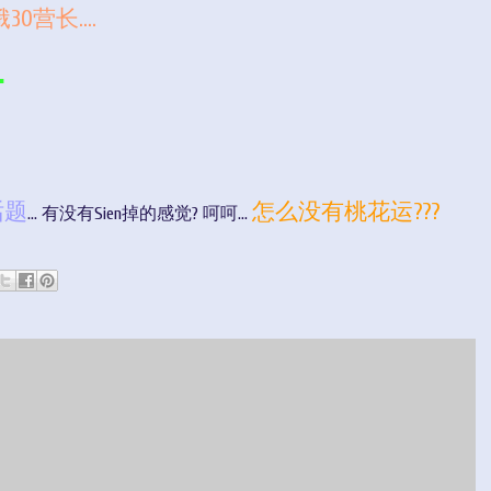
营长....
.
话题
怎么没有桃花运???
... 有没有Sien掉的感觉? 呵呵...