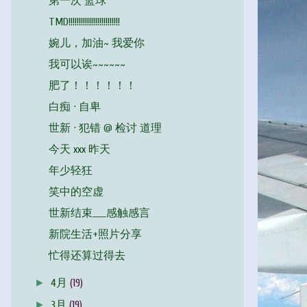
第一次 篮球
TMD!!!!!!!!!!!!!!!!!!!!!!!!!
婉儿，加油~ 我爱你
我可以诶~~~~~~
肥了！！！！！！
白痴 · 自卑
世新 · 犯错 @ 检讨 道理
今天 xxx 昨天
年少轻狂
笑中的空虚
世新结束____感触感言
新院生活+照片分享
忙得还算过得去
►
4月
(19)
►
3月
(19)