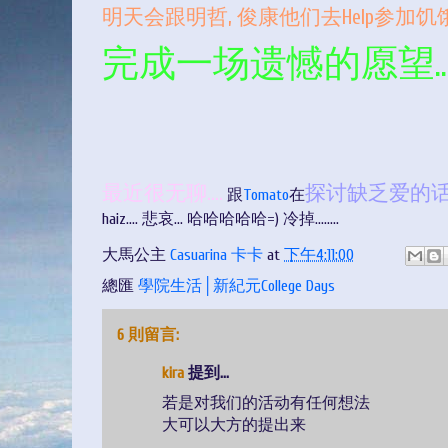
明天会跟明哲, 俊康他们去Help参加饥饿30
完成一场遗憾的愿望..
最近很无聊....
探讨缺乏爱的
跟
Tomato
在
haiz.... 悲哀... 哈哈哈哈哈=) 冷掉........
大馬公主
Casuarina 卡卡
at
下午4:11:00
總匯
學院生活│新紀元College Days
6 則留言:
kira
提到...
若是对我们的活动有任何想法
大可以大方的提出来