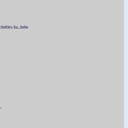
ivities ba...hehe
~