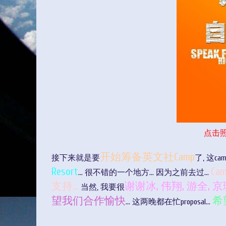
点击
开始筹备英文社Camp
接下来就是要
了, 这c
Resort
C
... 很不错的一个地方... 因为之前去过...
支持...
谢谢冰, 伟翔, 游全, 京
当然, 我要很
望我们合作愉快
希
... 这两晚都在忙proposal...