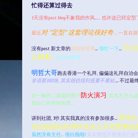
忙得还算过得去
3天没有post blog不象我的作风......
也许这已经定型了.
对 "定型" 这套理论很好奇
最近
.... 一直在探
不过
没有post 新文章的
原因很简单
...
很忙一下
...
么回事...
好烂的解释...
明哲大哥
跑去香港一个礼拜, 偏偏这礼拜自治会超
非语那300块, 其实很彷徨到底要不要給.
... 不过
防火演习
拜一晚拜二凌晨的那个
, 其实不怎么
我自己有学到东西....
辩论社社员
讲到社团, 对! 其实我真的没有参加很多...
自治会副会长和学生会公关与新闻处
虽然没有主任... 很白痴啦!
其实我也不很懂自己在写什么