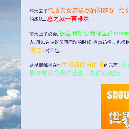
气质美女选拔赛的初选赛... 给分.
昨天去了
总之就一言难尽...
的想法...
提呈明哲要我提呈的strea
前天上了议会,
入, 所以在被议员问问题的时候, 有点彷徨.... 也很
通过
... 对不起...
世界新闻自由日
燕
这星期都是在忙
的东西...
要你帮我窟褒的感觉.... 真的很抱歉....