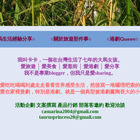
馬生活經驗分享○
○關於旅遊那件事○
○港劇Queen○
我叫卡卡，一個在台灣生活了七年的大馬女孩。
愛旅遊 │ 愛美食 │ 愛逛街 │ 愛港劇 │ 愛分享
我不是專業blogger，但我只是愛sharing。
愛吃吃喝喝到處走走看看世界感受生活，然後寫一堆囉理吧索的
愛在家裡煲劇，特別是港劇。就是一個典型被港劇薰陶長大的小
活動企劃 文案撰寫 產品行銷
部落客邀約
歡迎洽談
casuarina2004@gmail.com
taurusprincess20@gmail.com