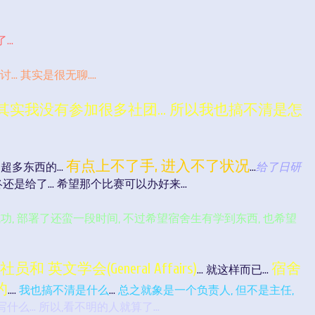
..
讨...
其实是很无聊....
其实我没有参加很多社团... 所以我也搞不清是怎
有点上不了手, 进入不了状况
多东西的...
...
给了日研
最终还是给了... 希望那个比赛可以办好来...
成功, 部署了还蛮一段时间, 不过希望宿舍生有学到东西, 也希望
和 英文学会(General Affairs)
宿舍
... 就这样而已...
的
....
我也搞不清是什么
...
总之就象是一个负责人, 但不是主任,
... 所以,看不明的人就算了...