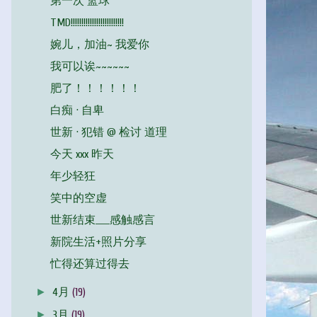
第一次 篮球
TMD!!!!!!!!!!!!!!!!!!!!!!!!!
婉儿，加油~ 我爱你
我可以诶~~~~~~
肥了！！！！！！
白痴 · 自卑
世新 · 犯错 @ 检讨 道理
今天 xxx 昨天
年少轻狂
笑中的空虚
世新结束____感触感言
新院生活+照片分享
忙得还算过得去
►
4月
(19)
►
3月
(19)