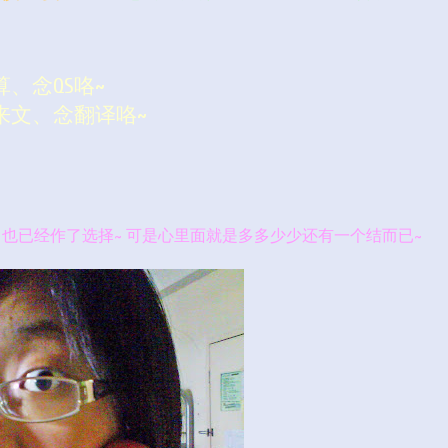
、念QS咯~
来文、念翻译咯~
欢，也已经作了选择~ 可是心里面就是多多少少还有一个结而已~