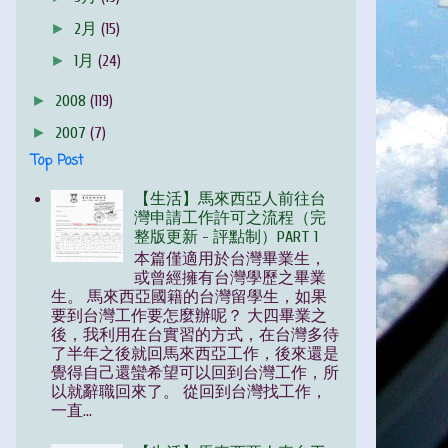
►
2月
(15)
►
1月
(24)
►
2008
(119)
►
2007
(7)
Top Post
【生活】馬來西亞人前往台
灣申請工作許可之流程（完
整版更新 - 評點制）PART 1
本篇僅適用於台灣畢業生，
或曾經擁有台灣學歷之畢業
生。 馬來西亞國籍的台灣留學生，如果
要到台灣工作要怎麼辦呢？ 大四畢業之
後，我利用在台實習的方式，在台灣多待
了半年之後就回馬來西亞工作，後來還是
覺得自己還蠻希望可以回到台灣工作，所
以就辭職回來了。 從回到台灣找工作，
一直...