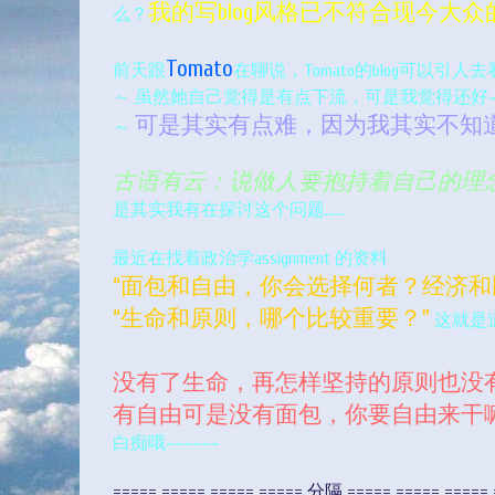
我的写blog风格已不符合现今大
么？
Tomato
前天跟
在聊说，Tomato的blog可
～ 虽然她自己觉得是有点下流，可是我觉得还好~~
可是其实有点难，因为我其实不知
～
古语有云：说做人要抱持着自己的理
是其实我有在探讨这个问题……
最近在找着政治学assignment 的资料
“面包和自由，你会选择何者？经济和
“生命和原则，哪个比较重要？”
这就是
没有了生命，再怎样坚持的原则也没有
有自由可是没有面包，你要自由来干
白痴哦~~~~~~
===== ===== ===== ===== 分隔 ===== ===== ===== 