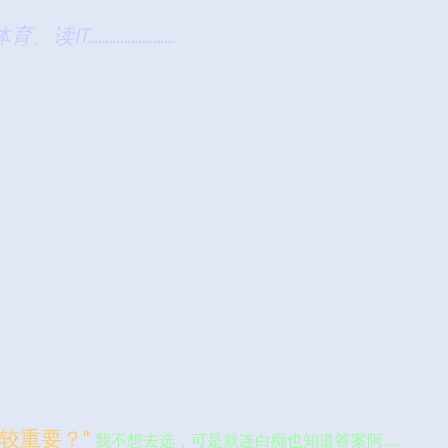
读IT……………………
较重要？”
我不想去选，可是就连白痴也知道答案阿……