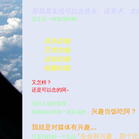
那我其实也可以念音乐、读美术、念体育、
反正是一样道理的啊~
音乐白痴
艺术白痴
运动白痴
电脑白痴
又怎样？
还是可以念的阿~
回到上面的道理
兴趣当饭吃阿？
妈咪由以前就一直在说的，
我就是对媒体有兴趣……
“生命和兴趣，那个比
可是同样的一个说法