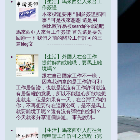
【生活】馬來西亞人來台工
作簽證
本來標題要用 " 關於簽證那回
事 " 可是後來想想 還是用一
個比較容易被search的標題吧
馬來西亞人來台工作簽證 首先還是要先
回顧一下 我們之前的關於工作許可的三
篇blog文 -------------------...
【生活】外國人在台工作 -
提前解約或離職，要馬上離
境嗎？
跟在自己國家工作不一樣，
因為我們拿的是工作許可和
工作居留證，也就是說沒有工作許可就沒
有居留權的意思，所以不能隨心所欲地想
走就走.... 但是如果有一天，在台灣工作的
你，不再想要待在這家公司，是不是馬上
就要離境了呢？還有沒有彈性的空間？
今天就來分享這個課題。 事先說明...
【生活】馬來西亞人前往台
灣申請工作許可之流程（完