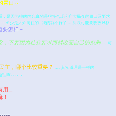
众的胃口～
以引人去看，是因为她的内容真的是很符合现今广大民众的胃口及要求
~ 至少是大众向往的~ 我的就不行了…… 所以可能要改改风格
道要怎样～
念，不要因为社众要求而就改变自己的原则……
可
民主，哪个比较重要？”
…… 其实道理是一样的~
道理啊～～～
用……
嘛！
=====