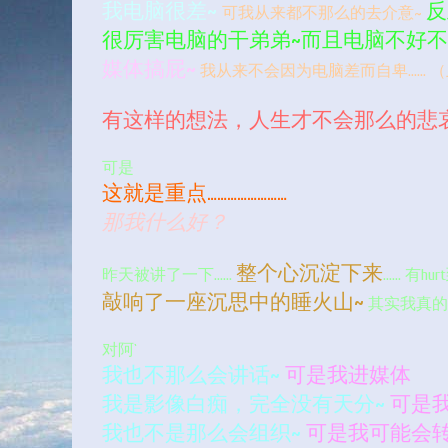
我电脑很差~
反
可我从来都不那么的去介意~
很厉害电脑的干弟弟~而且电脑不好
媒体搞屁~
我从来不会因为电脑差而自卑…… （
有这样的想法，人生才不会那么的悲哀
可是
这就是重点……………………
那我什么好？
整个心沉淀下来
昨天被讲了一下……
…… 有hu
敲响了一座沉思中的睡火山~
其实我真的
对阿`
我也不那么会讲话~
可是我进媒体
我是影像白痴，完全没有天分~
可是
我也不是那么会组织~
可是我可能会