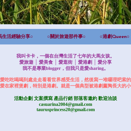
馬生活經驗分享○
○關於旅遊那件事○
○港劇Queen○
我叫卡卡，一個在台灣生活了七年的大馬女孩。
愛旅遊 │ 愛美食 │ 愛逛街 │ 愛港劇 │ 愛分享
我不是專業blogger，但我只是愛sharing。
愛吃吃喝喝到處走走看看世界感受生活，然後寫一堆囉理吧索的
愛在家裡煲劇，特別是港劇。就是一個典型被港劇薰陶長大的小
活動企劃 文案撰寫 產品行銷
部落客邀約
歡迎洽談
casuarina2004@gmail.com
taurusprincess20@gmail.com