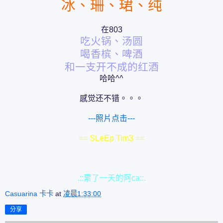
冰、珊、珺、纯
在803
吃火锅、汤圆
喝香槟、啤酒
和一支开不成的红酒
哈哈^^
感觉还不错。。。
---照片点击---
== SLeEp Tim3 ==
.::累了一天的阿ca::.
Casuarina 卡卡
at
凌晨1:33:00
分享