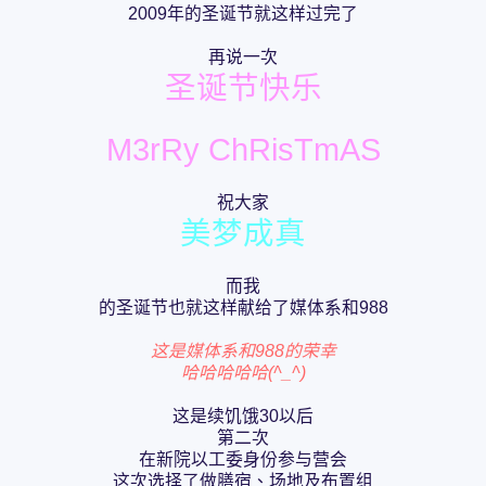
2009年的圣诞节就这样过完了
再说一次
圣诞节快乐
M3rRy ChRisTmAS
祝大家
美梦成真
而我
的圣诞节也就这样献给了媒体系和988
这是媒体系和988的荣幸
哈哈哈哈哈(^_^)
这是续饥饿30以后
第二次
在新院以工委身份参与营会
这次选择了做膳宿、场地及布置组